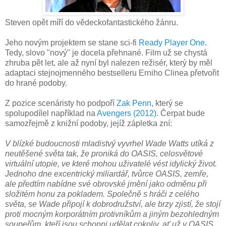
Steven opět míří do vědeckofantastického žánru.
Jeho novým projektem se stane sci-fi
Ready Player One.
Tedy, slovo "nový" je docela přehnané. Film už se chystá
zhruba pět let, ale až nyní byl nalezen režisér, který by měl
adaptaci stejnojmenného bestselleru Erniho Clinea přetvořit
do hrané podoby.
Z pozice scenáristy ho podpoří
Zak Penn,
který se
spolupodílel například na
Avengers (2012).
Čerpat bude
samozřejmě z knižní podoby, jejíž zápletka zní:
V blízké budoucnosti mladistvý vyvrhel Wade Watts utíká z
neutěšené světa tak, že proniká do OASIS, celosvětové
virtuální utopie, ve které mohou uživatelé vést idylický život.
Jednoho dne excentrický miliardář, tvůrce OASIS, zemře,
ale předtím nabídne své obrovské jmění jako odměnu při
složitém honu za pokladem. Společně s hráči z celého
světa, se Wade připojí k dobrodružství, ale brzy zjistí, že stojí
proti mocným korporátním protivníkům a jiným bezohledným
soupeřům, kteří jsou schopni udělat cokoliv, ať už v OASIS