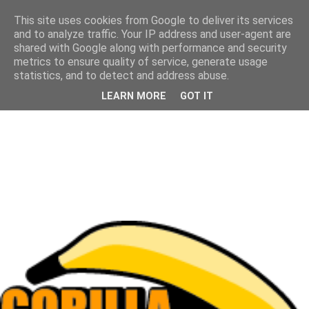
This site uses cookies from Google to deliver its services
and to analyze traffic. Your IP address and user-agent are
shared with Google along with performance and security
metrics to ensure quality of service, generate usage
statistics, and to detect and address abuse.
LEARN MORE
GOT IT