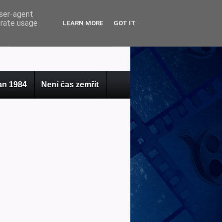
user-agent
erate usage
LEARN MORE
GOT IT
n 1984
Není čas zemřít