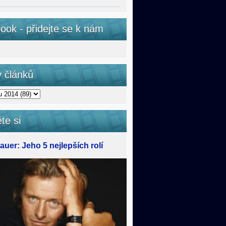
ook - přidejte se k nám
v článků
te si
uer: Jeho 5 nejlepších rolí