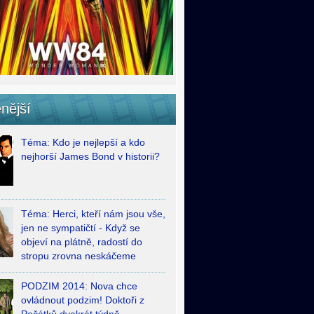
nější
Téma: Kdo je nejlepší a kdo
nejhorší James Bond v historii?
Téma: Herci, kteří nám jsou vše,
jen ne sympatičtí - Když se
objeví na plátně, radostí do
stropu zrovna neskáčeme
PODZIM 2014: Nova chce
ovládnout podzim! Doktoři z