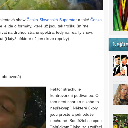
talentová show
Česko-Slovenská Superstar
a také
Česko
že je jde o formáty, které už jsou tak trošku (mírně
vat na druhou stranu spektra, tedy na reality show,
t (i když některé už jen skrze reprízy).
Nejčte
na obnovená)
Faktor strachu je
kontroverzní podívanou. O
tom není sporu a nikoho to
nepřekvapí. Některé úkoly
jsou prostě a jednoduše
nechutné. Soutěžící se cpou
"lahůdkami" jako jsou zvířecí