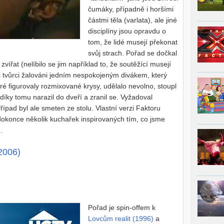
čumáky, případně i horšími
částmi těla (varlata), ale jiné
disciplíny jsou opravdu o
tom, že lidé musejí překonat
svůj strach. Pořad se dočkal
zvířat (nelíbilo se jim například to, že soutěžící musejí
 tvůrci žalováni jedním nespokojeným divákem, který
ré figurovaly rozmixované krysy, udělalo nevolno, stoupl
 díky tomu narazil do dveří a zranil se. Vyžadoval
řípad byl ale smeten ze stolu. Vlastní verzi Faktoru
o dokonce několik kuchařek inspirovaných tím, co jsme
.
(2006)
Pořad je spin-offem k
Lovcům realit (1996)
a