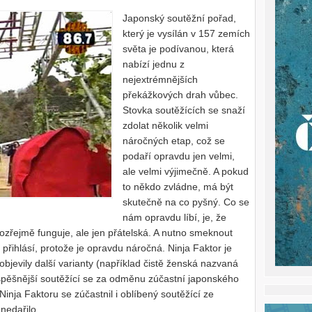
Japonský soutěžní pořad,
který je vysílán v 157 zemích
světa je podívanou, která
nabízí jednu z
nejextrémnějších
překážkových drah vůbec.
Stovka soutěžících se snaží
zdolat několik velmi
náročných etap, což se
podaří opravdu jen velmi,
ale velmi výjimečně. A pokud
to někdo zvládne, má být
skutečně na co pyšný. Co se
nám opravdu líbí, je, že
amozřejmě funguje, ale jen přátelská. A nutno smeknout
 přihlásí, protože je opravdu náročná. Ninja Faktor je
 objevily další varianty (například čistě ženská nazvaná
úspěšnější soutěžící se za odměnu zúčastní japonského
 Ninja Faktoru se zúčastnil i oblíbený soutěžící ze
 nedařilo.