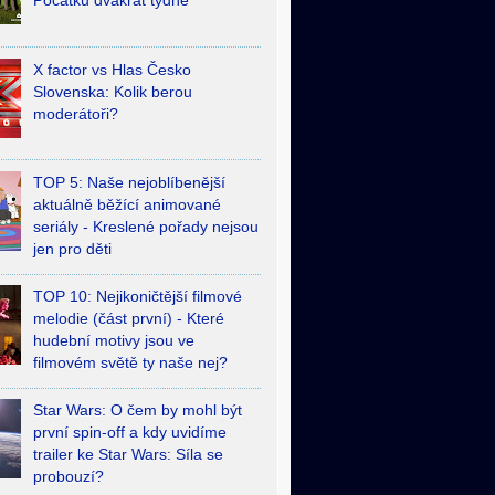
Počátků dvakrát týdně
X factor vs Hlas Česko
Slovenska: Kolik berou
moderátoři?
TOP 5: Naše nejoblíbenější
aktuálně běžící animované
seriály - Kreslené pořady nejsou
jen pro děti
TOP 10: Nejikoničtější filmové
melodie (část první) - Které
hudební motivy jsou ve
filmovém světě ty naše nej?
Star Wars: O čem by mohl být
první spin-off a kdy uvidíme
trailer ke Star Wars: Síla se
probouzí?