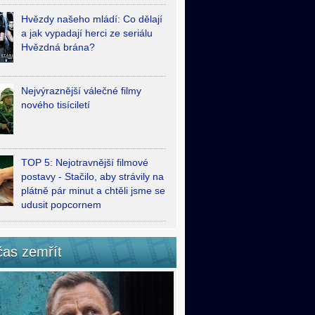
Hvězdy našeho mládí: Co dělají
a jak vypadají herci ze seriálu
Hvězdná brána?
Nejvýraznější válečné filmy
nového tisíciletí
TOP 5: Nejotravnější filmové
postavy - Stačilo, aby strávily na
plátně pár minut a chtěli jsme se
udusit popcornem
čas zemřít