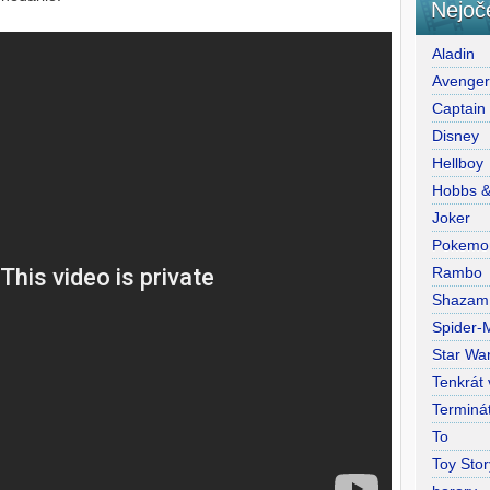
Nejoč
Aladin
Avenge
Captain
Disney
Hellboy
Hobbs 
Joker
Pokemo
Rambo
Shazam
Spider-
Star War
Tenkrát
Terminá
To
Toy Stor