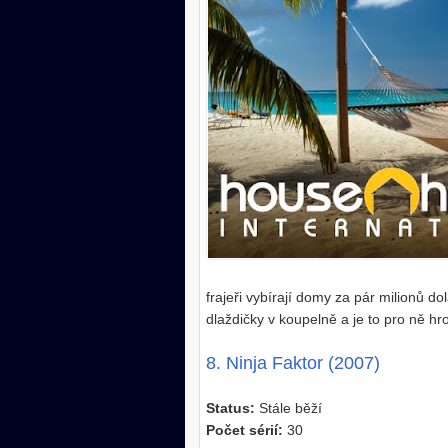
frajeři vybírají domy za pár milionů dol
dlaždičky v koupelně a je to pro ně h
8. Ninja Faktor (2007)
Status:
Stále běží
Počet sérií:
30