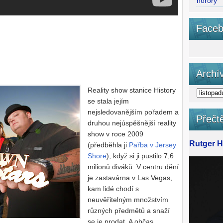
horory
Faceb
Archí
Reality show stanice History
se stala jejím
nejsledovanějším pořadem a
Přečtě
druhou nejúspěšnější reality
show v roce 2009
Rutger Ha
(předběhla ji
Pařba v Jersey
Shore
), když si ji pustilo 7,6
milionů diváků. V centru dění
je zastavárna v Las Vegas,
kam lidé chodí s
neuvěřitelným množstvím
různých předmětů a snaží
se je prodat. A občas