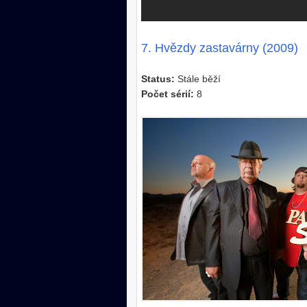
7
. Hvě
zdy zastavárny (2009)
Status:
Stále běží
Počet sérií:
8