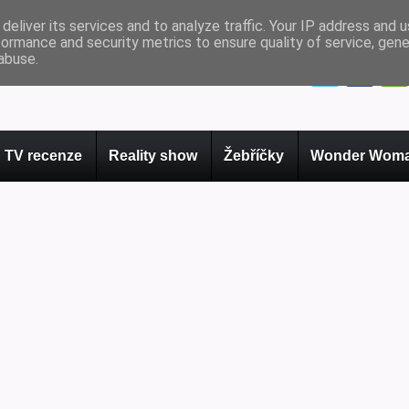
deliver its services and to analyze traffic. Your IP address and 
formance and security metrics to ensure quality of service, gen
abuse.
TV recenze
Reality show
Žebříčky
Wonder Woma