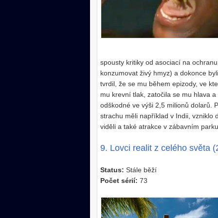
spousty kritiky od asociací na ochranu 
konzumovat živý hmyz) a dokonce byli
tvrdil, že se mu během epizody, ve kte
mu krevní tlak, zatočila se mu hlava a
odškodné ve výši 2,5 milionů dolarů. P
strachu měli například v Indii, vznikl
viděli a také atrakce v zábavním parku
9. Lovci realit z celého světa 
Status:
Stále běží
Počet sérií:
73