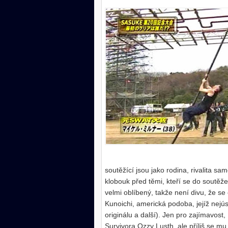
soutěžící jsou jako rodina, rivalita s
klobouk před těmi, kteří se do soutěže
velmi oblíbený, takže není divu, že se
Kunoichi, americká podoba, jejíž nej
originálu a další). Jen pro zajímavost,
Survivora Ozzy Lusth, ale příliš se mu