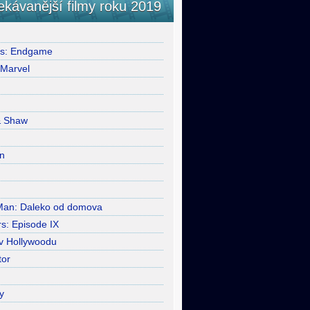
ekávanější filmy roku 2019
rs: Endgame
 Marvel
& Shaw
n
Man: Daleko od domova
s: Episode IX
 v Hollywoodu
tor
y