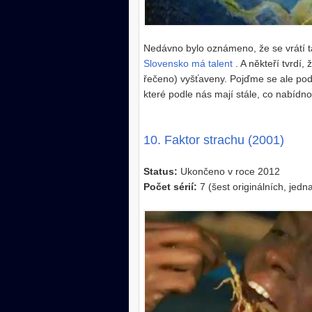
Nedávno bylo oznámeno, že se vrátí 
Slovensko má talent
. A někteří tvrdí, 
řečeno) vyšťaveny. Pojďme se ale podí
které podle nás mají stále, co nabídnou
10. Faktor strachu (2001)
Status:
Ukončeno v roce 2012
Počet sérií:
7 (šest originálních, jed