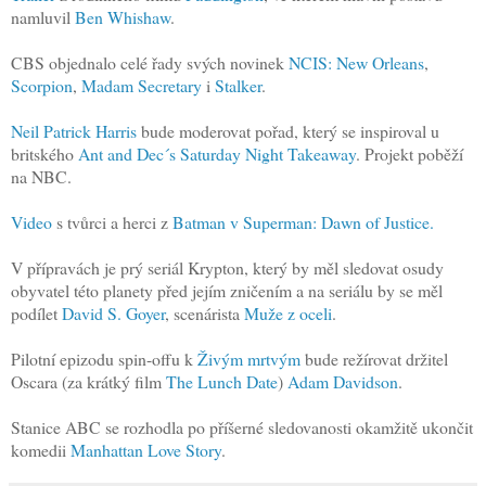
namluvil
Ben Whishaw
.
CBS objednalo celé řady svých novinek
NCIS: New Orleans
,
Scorpion
,
Madam Secretary
i
Stalker
.
Neil Patrick Harris
bude moderovat pořad, který se inspiroval u
britského
Ant and Dec´s Saturday Night Takeaway
. Projekt poběží
na NBC.
Video
s tvůrci a herci z
Batman v Superman: Dawn of Justice.
V přípravách je prý seriál Krypton, který by měl sledovat osudy
obyvatel této planety před jejím zničením a na seriálu by se měl
podílet
David S. Goyer
, scenárista
Muže z oceli
.
Pilotní epizodu spin-offu k
Živým mrtvým
bude režírovat držitel
Oscara (za krátký film
The Lunch Date
)
Adam Davidson
.
Stanice ABC se rozhodla po příšerné sledovanosti okamžitě ukončit
komedii
Manhattan Love Story
.