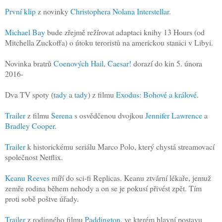
První klip
z novinky
Christophera Nolana
Interstellar
.
Michael Bay
bude zřejmě režírovat adaptaci knihy 13 Hours (od
Mitchella Zuckoffa) o útoku teroristů na americkou stanici v Libyi.
Novinka bratrů
Coenových Hail, Caesar!
dorazí do kin 5. února
2016-
Dva TV spoty (
tady
a
tady
) z filmu
Exodus: Bohové a králové
.
Trailer
z filmu
Serena
s osvědčenou dvojkou
Jennifer Lawrence
a
Bradley Cooper
.
Trailer
k historickému seriálu Marco Polo, který chystá streamovací
společnost Netflix.
Keanu Reeves
míří do sci-fi Replicas. Keanu ztvární lékaře, jemuž
zemře rodina během nehody a on se je pokusí přivést zpět. Tím
proti sobě poštve úřady.
Trailer
z rodinného filmu
Paddington
, ve kterém hlavní postavu