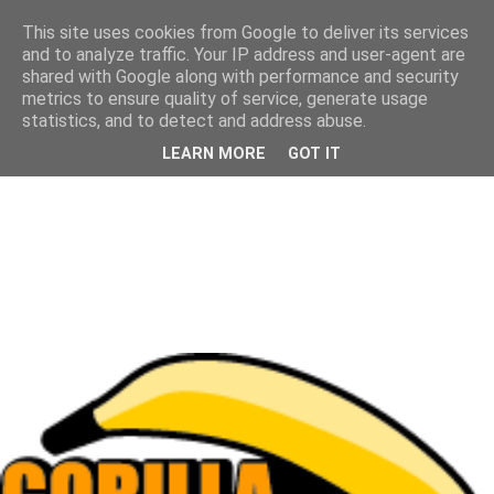
This site uses cookies from Google to deliver its services
and to analyze traffic. Your IP address and user-agent are
shared with Google along with performance and security
metrics to ensure quality of service, generate usage
statistics, and to detect and address abuse.
LEARN MORE
GOT IT