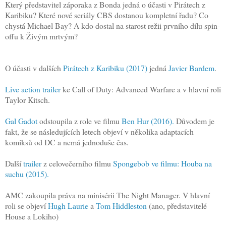
Který představitel záporaka z Bonda jedná o účasti v Pirátech z
Karibiku? Které nové seriály CBS dostanou kompletní řadu? Co
chystá Michael Bay? A kdo dostal na starost režii prvního dílu spin-
offu k Živým mrtvým?
O účasti v dalších
Pirátech z Karibiku (2017)
jedná
Javier Bardem
.
Live action trailer
ke Call of Duty: Advanced Warfare a v hlavní roli
Taylor Kitsch.
Gal Gadot
odstoupila z role ve filmu
Ben Hur (2016).
Důvodem je
fakt, že se následujících letech objeví v několika adaptacích
komiksů od DC a nemá jednoduše čas.
Další
trailer
z celovečerního filmu
Spongebob ve filmu: Houba na
suchu (2015).
AMC zakoupila práva na minisérii The Night Manager. V hlavní
roli se objeví
Hugh Laurie
a
Tom Hiddleston
(ano, představitelé
House a Lokiho)