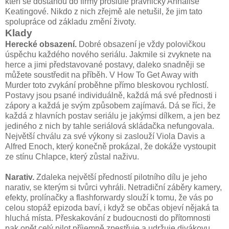
kteří se dostanou do firmy proslulé právničky Annalise
Keatingové. Nikdo z nich zřejmě ale netušil, že jim tato
spolupráce od základu změní životy.
Klady
Herecké obsazení.
Dobré obsazení je vždy polovičkou
úspěchu každého nového seriálu. Jakmile si zvyknete na
herce a jimi představované postavy, daleko snadněji se
můžete soustředit na příběh. V How To Get Away with
Murder toto zvykání proběhne přímo bleskovou rychlostí.
Postavy jsou psané individuálně, každá má své přednosti i
zápory a každá je svým způsobem zajímavá. Dá se říci, že
každá z hlavních postav seriálu je jakýmsi dílkem, a jen bez
jediného z nich by tahle seriálová skládačka nefungovala.
Největší chválu za své výkony si zaslouží Viola Davis a
Alfred Enoch, který konečně prokázal, že dokáže vystoupit
ze stínu Chlapce, který zůstal naživu.
Narativ.
Zdaleka největší předností pilotního dílu je jeho
narativ, se kterým si tvůrci vyhráli. Netradiční záběry kamery,
efekty, prolínačky a flashforwardy slouží k tomu, že vás po
celou stopáž epizoda baví, i když se občas objeví nějaká ta
hluchá místa. Přeskakování z budoucnosti do přítomnosti
pak opět celý pilot příjemně zpestřuje a udržuje divákovu