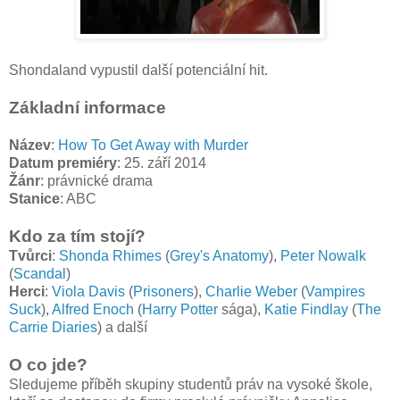
Shondaland vypustil další potenciální hit.
Základní informace
Název
:
How To Get Away with Murder
Datum premiéry
: 25. září 2014
Žánr
: právnické drama
Stanice
: ABC
Kdo za tím stojí?
Tvůrci
:
Shonda Rhimes
(
Grey's Anatomy
),
Peter Nowalk
(
Scandal
)
Herci
:
Viola Davis
(
Prisoners
),
Charlie Weber
(
Vampires
Suck
),
Alfred Enoch
(
Harry Potter
sága),
Katie Findlay
(
The
Carrie Diaries
) a další
O co jde?
Sledujeme příběh skupiny studentů práv na vysoké škole,