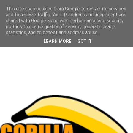
This site uses cookies from Google to deliver its services
and to analyze traffic. Your IP address and user-agent are
shared with Google along with performance and security
metrics to ensure quality of service, generate usage
statistics, and to detect and address abuse.
LEARN MORE
GOT IT