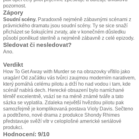
pozornost.
Zápory
Soudní scény.
Paradoxně nejméně zábavnými scénami z
právnického dramatu jsou soudní scény. Ty se sice snaží
přicházet se šokujícími zvraty, ale v konečném důsledku
působí poněkud sterilně a nejméně zábavně z celé epizody.
Sledovat či nesledovat?
Ano.
Verdikt
How To Get Away with Murder se na obrazovky vřítilo jako
uragán! Od začátku vás tvůrci zaujmou moderním narativem,
který pomáhá celému pilotu a drží ho nad vodou i tam, kde
scénář nabírá dech. Herecké obsazení bylo namíchané
téměř excelentně, vsází se na méně známé tváře a tato
sázka se vyplatila. Zdaleka největší hvězdou pilotu pak
samozřejmě je komplikovaná postava Violy Davis. Sečteno
a podtrženo, nové drama z produkce Shondy Rhimes
představuje svěží vítr v celoplošné americké seriálové
produkci.
Hodnocení: 9/10