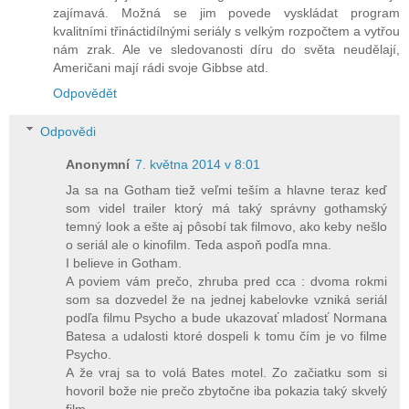
zajímavá. Možná se jim povede vyskládat program
kvalitními třináctidílnými seriály s velkým rozpočtem a vytřou
nám zrak. Ale ve sledovanosti díru do světa neudělají,
Američani mají rádi svoje Gibbse atd.
Odpovědět
Odpovědi
Anonymní
7. května 2014 v 8:01
Ja sa na Gotham tiež veľmi teším a hlavne teraz keď
som videl trailer ktorý má taký správny gothamský
temný look a ešte aj pôsobí tak filmovo, ako keby nešlo
o seriál ale o kinofilm. Teda aspoň podľa mna.
I believe in Gotham.
A poviem vám prečo, zhruba pred cca : dvoma rokmi
som sa dozvedel že na jednej kabelovke vzniká seriál
podľa filmu Psycho a bude ukazovať mladosť Normana
Batesa a udalosti ktoré dospeli k tomu čím je vo filme
Psycho.
A že vraj sa to volá Bates motel. Zo začiatku som si
hovoril bože nie prečo zbytočne iba pokazia taký skvelý
film.