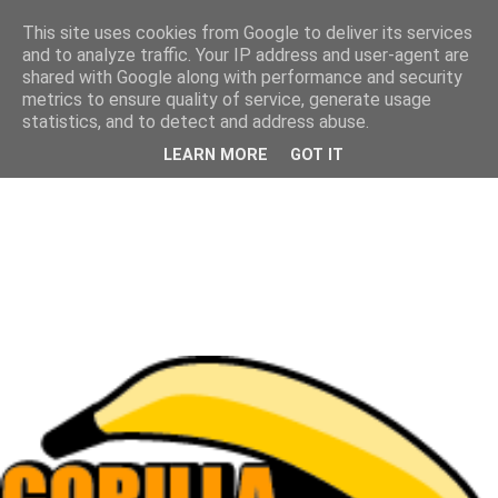
This site uses cookies from Google to deliver its services
and to analyze traffic. Your IP address and user-agent are
shared with Google along with performance and security
metrics to ensure quality of service, generate usage
statistics, and to detect and address abuse.
LEARN MORE
GOT IT