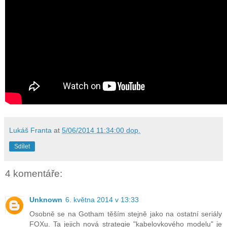
Lukáš Franta
at
5/06/2014 11:34:00 dop.
Sdílet
4 komentáře:
Unknown
6. května 2014 v 13:33
Osobně se na Gotham těším stejně jako na ostatní seriály
FOXu. Ta jejich nová strategie "kabelovkového modelu" je