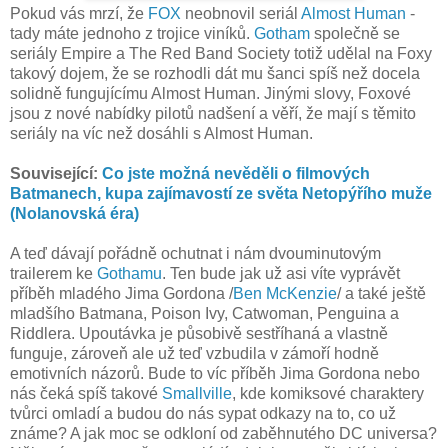
Pokud vás mrzí, že
FOX
neobnovil seriál
Almost Human
-
tady máte jednoho z trojice viníků.
Gotham
společně se
seriály Empire a The Red Band Society totiž udělal na Foxy
takový dojem, že se rozhodli dát mu šanci spíš než docela
solidně fungujícímu Almost Human. Jinými slovy, Foxové
jsou z nové nabídky pilotů nadšení a věří, že mají s těmito
seriály na víc než dosáhli s Almost Human.
Související:
Co jste možná nevěděli o filmových
Batmanech, kupa zajímavostí ze světa Netopýřího muže
(Nolanovská éra)
A teď dávají pořádně ochutnat i nám dvouminutovým
trailerem ke
Gothamu
. Ten bude jak už asi víte vyprávět
příběh mladého Jima Gordona /
Ben McKenzie
/ a také ještě
mladšího Batmana, Poison Ivy, Catwoman, Penguina a
Riddlera. Upoutávka je působivě sestříhaná a vlastně
funguje, zároveň ale už teď vzbudila v zámoří hodně
emotivních názorů. Bude to víc příběh Jima Gordona nebo
nás čeká spíš takové
Smallville
, kde komiksové charaktery
tvůrci omladí a budou do nás sypat odkazy na to, co už
známe? A jak moc se odkloní od zaběhnutého DC universa?