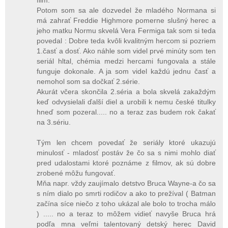
Potom som sa ale dozvedel že mladého Normana si
má zahrať Freddie Highmore pomerne slušný herec a
jeho matku Normu skvelá Vera Fermiga tak som si teda
povedal : Dobre teda kvôli kvalitným hercom si pozriem
1.časť a dosť. Ako náhle som videl prvé minúty som ten
seriál hltal, chémia medzi hercami fungovala a stále
funguje dokonale. A ja som videl každú jednu časť a
nemohol som sa dočkať 2.série.
Akurát včera skončila 2.séria a bola skvelá zakaždým
keď odvysielali ďalší diel a urobili k nemu české titulky
hneď som pozeral..... no a teraz zas budem rok čakať
na 3.sériu.
Tým len chcem povedať že seriály ktoré ukazujú
minulosť - mladosť postáv že čo sa s nimi mohlo diať
pred udalostami ktoré poznáme z filmov, ak sú dobre
zrobené môžu fungovať.
Mňa napr. vždy zaujímalo detstvo Bruca Wayne-a čo sa
s ním dialo po smrti rodičov a ako to prežíval ( Batman
začína síce niečo z toho ukázal ale bolo to trocha málo
) ..... no a teraz to môžem vidieť navyše Bruca hrá
podľa mna veľmi talentovaný detský herec David