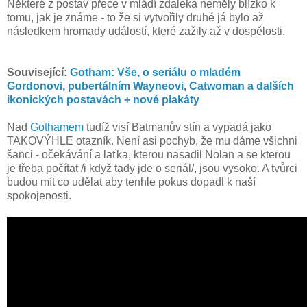
Některé z postav přece v mládí zdaleka neměly blízko k
tomu, jak je známe - to že si vytvořily druhé já bylo až
následkem hromady událostí, které zažily až v dospělosti.
Související:
Gotham: Vše, o seriálu o mladém
Gordonovi, pubertálním Wayneovi, Catwoman a dalších
ikonických postavách + nové plakáty
Nad
Gothamem
tudíž visí Batmanův stín a vypadá jako
TAKOVÝHLE otazník. Není asi pochyb, že mu dáme všichni
šanci - očekávání a laťka, kterou nasadil Nolan a se kterou
je třeba počítat /i když tady jde o seriál/, jsou vysoko. A tvůrci
budou mít co udělat aby tenhle pokus dopadl k naší
spokojenosti.