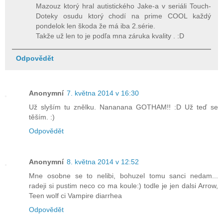
Mazouz ktorý hral autistického Jake-a v seriáli Touch-
Doteky osudu ktorý chodí na prime COOL každý
pondelok len škoda že má iba 2.série.
Takže už len to je podľa mna záruka kvality . :D
Odpovědět
Anonymní
7. května 2014 v 16:30
Už slyším tu znělku. Nananana GOTHAM!! :D Už teď se
těším. :)
Odpovědět
Anonymní
8. května 2014 v 12:52
Mne osobne se to nelibi, bohuzel tomu sanci nedam...
radeji si pustim neco co ma koule:) todle je jen dalsi Arrow,
Teen wolf ci Vampire diarrhea
Odpovědět