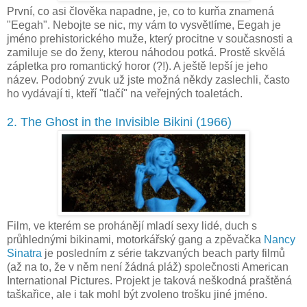
První, co asi člověka napadne, je, co to kurňa znamená
"Eegah". Nebojte se nic, my vám to vysvětlíme, Eegah je
jméno prehistorického muže, který procitne v současnosti a
zamiluje se do ženy, kterou náhodou potká. Prostě skvělá
zápletka pro romantický horor (?!). A ještě lepší je jeho
název. Podobný zvuk už jste možná někdy zaslechli, často
ho vydávají ti, kteří "tlačí" na veřejných toaletách.
2. The Ghost in the Invisible Bikini (1966)
Film, ve kterém se prohánějí mladí sexy lidé, duch s
průhlednými bikinami, motorkářský gang a zpěvačka
Nancy
Sinatra
je posledním z série takzvaných beach party filmů
(až na to, že v něm není žádná pláž) společnosti American
International Pictures. Projekt je taková neškodná praštěná
taškařice, ale i tak mohl být zvoleno trošku jiné jméno.