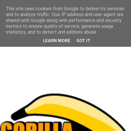
This site uses cookies from Google to deliver its services
and to analyze traffic. Your IP address and user-agent are
shared with Google along with performance and security
metrics to ensure quality of service, generate usage
statistics, and to detect and address abuse.
LEARN MORE
GOT IT