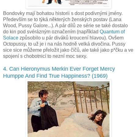
Bondovky mají bohatou historii s dost podivnými jmény.
Především se to týká některých ženských postav (Lana
Wood, Pussy Galore...). A pár dílů ze série se také dostalo
do kin pod svérázným označením (například
Quantum of
Solace
způsobilo u pár diváků kroucení hlavou). Ovšem
Octopussy, to už je i na nás hodně velká divočina. Pussy
sice sice můžeme přeložit jako číčů, ale také jako p*čku a ve
spojení s chobotnicí to nezní moc sexy.
4. Can Hieronymus Merkin Ever Forget Mercy
Humppe And Find True Happiness? (1969)