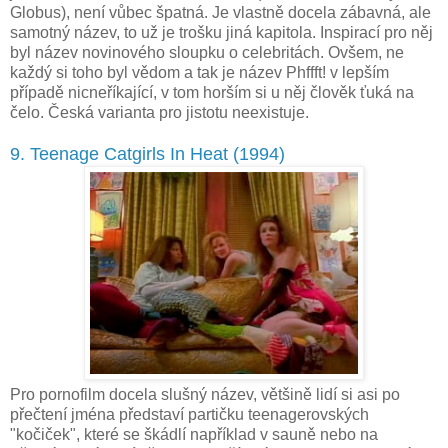
Globus), není vůbec špatná. Je vlastně docela zábavná, ale
samotný název, to už je trošku jiná kapitola. Inspirací pro něj
byl název novinového sloupku o celebritách. Ovšem, ne
každý si toho byl vědom a tak je název Phffft! v lepším
případě nicneříkající, v tom horším si u něj člověk ťuká na
čelo. Česká varianta pro jistotu neexistuje.
9. Teenage Catgirls In Heat (1994)
Pro pornofilm docela slušný název, většině lidí si asi po
přečtení jména představí partičku teenagerovských
"kočiček", které se škádlí například v sauně nebo na