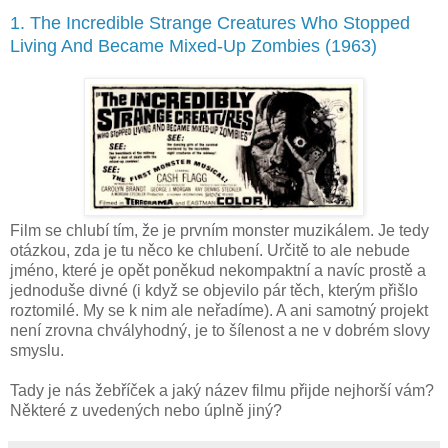
1. The Incredible Strange Creatures Who Stopped
Living And Became Mixed-Up Zombies (1963)
Film se chlubí tím, že je prvním monster muzikálem. Je tedy
otázkou, zda je tu něco ke chlubení. Určitě to ale nebude
jméno, které je opět poněkud nekompaktní a navíc prostě a
jednoduše divné (i když se objevilo pár těch, kterým přišlo
roztomilé. My se k nim ale neřadíme). A ani samotný projekt
není zrovna chvályhodný, je to šílenost a ne v dobrém slovy
smyslu.
Tady je nás žebříček a jaký název filmu přijde nejhorší vám?
Některé z uvedených nebo úplně jiný?