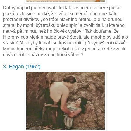
Dobrý nápad pojmenovat film tak, že jméno zabere půlku
plakátu. Je sice hezké, že tvůrci komediálního muzikálu
prozradili divákovi, co trápí hlavního hrdinu, ale na druhou
stranu by mohli být trošku ohleduplní a zvolit titul, u kterého
netrvá pět minut, než ho člověk vysloví. Tak doufáme, že
Hieronymus Merkin najde pravé štěstí, ale mnohé by udělalo
šťastnější, kdyby filmaři se trošku krotili při vymýšlení názvů.
Mimochodem, překvapuje někoho, že v jedné anketě zvolili
diváci tenhle název za nejhorší vůbec?
3. Eegah (1962)