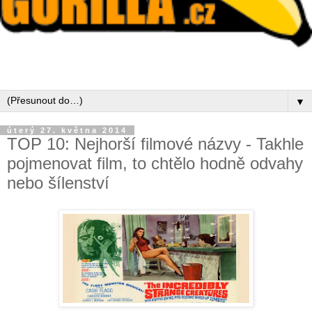
▼
úterý 27. května 2014
TOP 10: Nejhorší filmové názvy - Takhle
pojmenovat film, to chtělo hodně odvahy
nebo šílenství