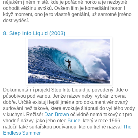
nějakém jiném místě, kde je pořádné horko a je nezbytné
odhodit většinu svršků. Ovšem film je komediální horor. I
když moment, ono je to vlastně geniální, už samotné jméno
dost vyděsí.
8. Step Into Liquid (2003)
Dokumentární projekt Step Into Liquid je povedený. Jde o
působivou podívanou. Jenže název nebyl vybrán zrovna
dobře. Určitě existují lepší jména pro dokument věnovaný
surfování než takové, které evokuje šlápnutí do vylitého vody
v kuchyni. Režisér
Dan Brown
očividně nemá takový cit pro
vhodné názvy, jako jeho otec
Bruce
, který v roce 1966
natočil také surfařskou podívanou, kterou trefně nazval
The
Endless Summer
.