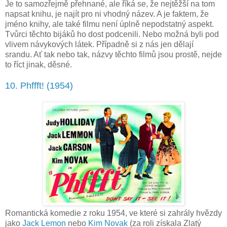
Je to samozřejmě přehnané, ale říká se, že nejtěžší na tom
napsat knihu, je najít pro ni vhodný název. A je faktem, že
jméno knihy, ale také filmu není úplně nepodstatný aspekt.
Tvůrci těchto bijáků ho dost podcenili. Nebo možná byli pod
vlivem návykových látek. Případně si z nás jen dělají
srandu. Ať tak nebo tak, názvy těchto filmů jsou prostě, nejde
to říct jinak, děsné.
10. Phffft! (1954)
Romantická komedie z roku 1954, ve které si zahrály hvězdy
jako
Jack Lemon
nebo
Kim Novak
(za roli získala Zlatý