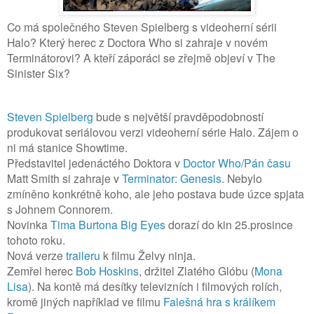
Co má společného Steven Spielberg s videoherní sérii
Halo? Který herec z Doctora Who si zahraje v novém
Terminátorovi? A kteří záporáci se zřejmě objeví v The
Sinister Six?
Steven Spielberg
bude s největší pravděpodobností
produkovat seriálovou verzi videoherní série Halo. Zájem o
ni má stanice Showtime.
Představitel jedenáctého Doktora v
Doctor Who/Pán času
Matt Smith si zahraje v
Terminator: Genesis
. Nebylo
zmíněno konkrétně koho, ale jeho postava bude úzce spjata
s Johnem Connorem.
Novinka
Tima Burtona
Big Eyes
dorazí do kin 25.prosince
tohoto roku.
Nová verze
traileru
k filmu Želvy ninja.
Zemřel herec
Bob Hoskins
, držitel Zlatého Glóbu (
Mona
Lisa
). Na kontě má desítky televizních i filmových rolích,
kromě jiných například ve filmu
Falešná hra s králíkem