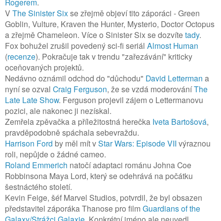
Rogerem
.
V
The Sinister Six
se zřejmě objeví tito záporáci - Green
Goblin, Vulture, Kraven the Hunter, Mysterio, Doctor Octopus
a zřejmě Chameleon. Více o Sinister Six se dozvíte
tady
.
Fox bohužel zrušil povedený sci-fi seriál
Almost Human
(
recenze
). Pokračuje tak v trendu "zařezávání" kriticky
oceňovaných projektů.
Nedávno oznámil odchod do "důchodu"
David Letterman
a
nyní se ozval
Craig Ferguson
, že se vzdá moderování
The
Late Late Show
. Ferguson projevil zájem o Lettermanovu
pozici, ale nakonec ji nezískal.
Zemřela zpěvačka a příležitostná herečka
Iveta Bartošová
,
pravděpodobně spáchala sebevraždu.
Harrison Ford
by měl mít v
Star Wars: Episode VII
výraznou
roli, nepůjde o žádné cameo.
Roland Emmerich
natočí adaptaci románu Johna Coe
Robbinsona Maya Lord, který se odehrává na počátku
šestnáctého století.
Kevin Feige, šéf Marvel Studios, potvrdil, že byl obsazen
představitel záporáka Thanose pro film
Guardians of the
Galaxy/Strážci Galaxie
. Konkrétní jméno ale neuvedl.