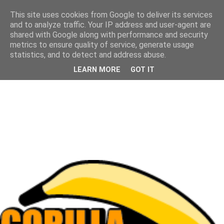
This site uses cookies from Google to deliver its services
and to analyze traffic. Your IP address and user-agent are
shared with Google along with performance and security
metrics to ensure quality of service, generate usage
statistics, and to detect and address abuse.
LEARN MORE
GOT IT