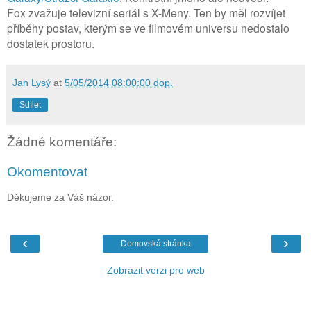
Fox zvažuje televizní seriál s X-Meny. Ten by měl rozvíjet
příběhy postav, kterým se ve filmovém universu nedostalo
dostatek prostoru.
Jan Lysý
at
5/05/2014 08:00:00 dop.
Sdílet
Žádné komentáře:
Okomentovat
Děkujeme za Váš názor.
‹
›
Domovská stránka
Zobrazit verzi pro web