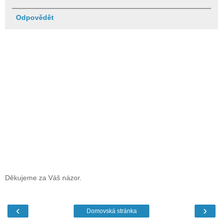
Odpovědět
Děkujeme za Váš názor.
‹
›
Domovská stránka