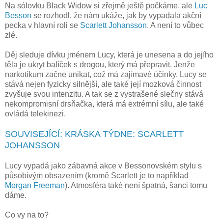
Na sólovku Black Widow si zřejmě ještě počkáme, ale
Luc
Besson
se rozhodl, že nám ukáže, jak by vypadala akční
pecka v hlavní roli se
Scarlett Johansson
. A není to vůbec
zlé.
Děj sleduje dívku jménem Lucy, která je unesena a do jejího
těla je ukryt balíček s drogou, který má přepravit. Jenže
narkotikum začne unikat, což má zajímavé účinky. Lucy se
stává nejen fyzicky silnější, ale také její mozková činnost
zvyšuje svou intenzitu. A tak se z vystrašené slečny stává
nekompromisní drsňačka, která má extrémní sílu, ale také
ovládá telekinezi.
SOUVISEJÍCÍ: KRÁSKA TÝDNE: SCARLETT
JOHANSSON
Lucy vypadá jako zábavná akce v Bessonovském stylu s
působivým obsazením (kromě Scarlett je to například
Morgan Freeman
). Atmosféra také není špatná, šanci tomu
dáme.
Co vy na to?