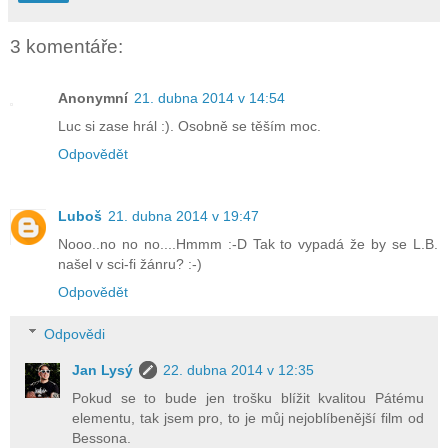
3 komentáře:
Anonymní
21. dubna 2014 v 14:54
Luc si zase hrál :). Osobně se těším moc.
Odpovědět
Luboš
21. dubna 2014 v 19:47
Nooo..no no no....Hmmm :-D Tak to vypadá že by se L.B.
našel v sci-fi žánru? :-)
Odpovědět
Odpovědi
Jan Lysý
22. dubna 2014 v 12:35
Pokud se to bude jen trošku blížit kvalitou Pátému
elementu, tak jsem pro, to je můj nejoblíbenější film od
Bessona.