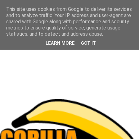
This site uses cookies from Google to deliver its services
and to analyze traffic. Your IP address and user-agent are
shared with Google along with performance and security
metrics to ensure quality of service, generate usage
statistics, and to detect and address abuse.
LEARN MORE
GOT IT