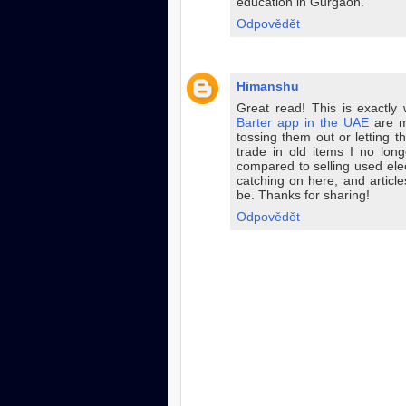
education in Gurgaon.
Odpovědět
Himanshu
Great read! This is exactly 
Barter app in the UAE
are ma
tossing them out or letting 
trade in old items I no lo
compared to selling used elec
catching on here, and article
be. Thanks for sharing!
Odpovědět