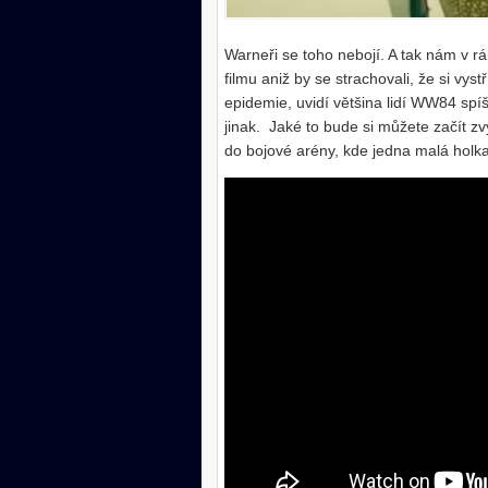
Warneři se toho nebojí. A tak nám v 
filmu aniž by se strachovali, že si vys
epidemie, uvidí většina lidí WW84 spíš
jinak. Jaké to bude si můžete začít z
do bojové arény, kde jedna malá holka