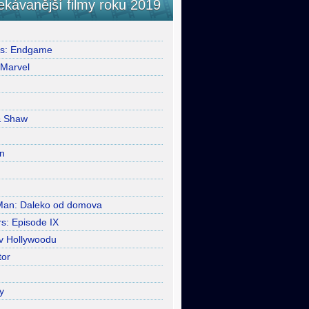
ekávanější filmy roku 2019
rs: Endgame
 Marvel
& Shaw
n
Man: Daleko od domova
s: Episode IX
 v Hollywoodu
tor
y