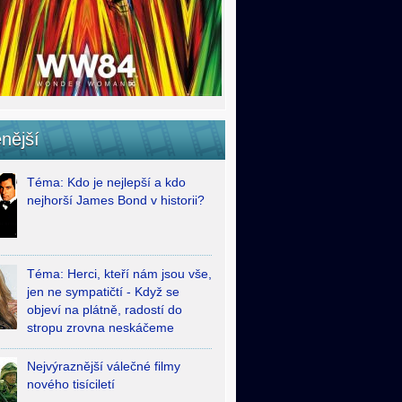
nější
Téma: Kdo je nejlepší a kdo
nejhorší James Bond v historii?
Téma: Herci, kteří nám jsou vše,
jen ne sympatičtí - Když se
objeví na plátně, radostí do
stropu zrovna neskáčeme
Nejvýraznější válečné filmy
nového tisíciletí