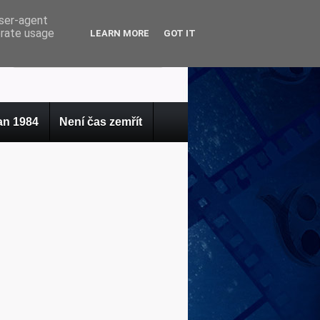
user-agent
erate usage
LEARN MORE
GOT IT
n 1984
Není čas zemřít