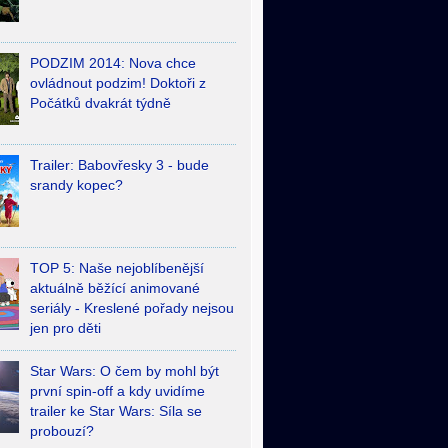
PODZIM 2014: Nova chce
ovládnout podzim! Doktoři z
Počátků dvakrát týdně
Trailer: Babovřesky 3 - bude
srandy kopec?
TOP 5: Naše nejoblíbenější
aktuálně běžící animované
seriály - Kreslené pořady nejsou
jen pro děti
Star Wars: O čem by mohl být
první spin-off a kdy uvidíme
trailer ke Star Wars: Síla se
probouzí?