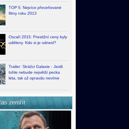
TOP 5: Nejvíce přeceňované
filmy roku 2013
Oscaři 2015: Prestižní ceny byly
uděleny. Kdo si je odnesl?
Trailer: Strážci Galaxie - Jestli
tohle nebude největší pecka
léta, tak už opravdu nevíme
čas zemřít