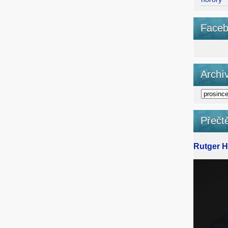
Faceb
Archí
Přečtě
Rutger Ha