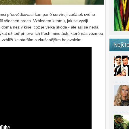
rámci přesvědčovací kampaně servírují začátek svého
třílí všechen prach. Vzhledem k tomu, jak se vyvíjí
 doma než v kině, což je velká škoda - ale asi se nedá
vykat už teď při prvních třech minutách, které nás vezmou
 vzhlíží ke starším a zkušenějším bojovnicím.
Nejčte