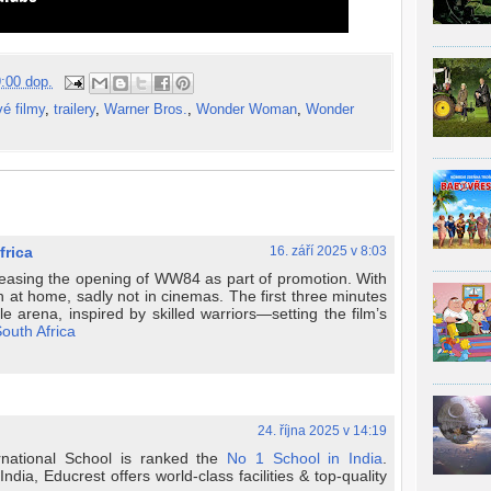
:00 dop.
é filmy
,
trailery
,
Warner Bros.
,
Wonder Woman
,
Wonder
frica
16. září 2025 v 8:03
eleasing the opening of WW84 as part of promotion. With
 at home, sadly not in cinemas. The first three minutes
le arena, inspired by skilled warriors—setting the film’s
South Africa
24. října 2025 v 14:19
rnational School is ranked the
No 1 School in India
.
dia, Educrest offers world-class facilities & top-quality