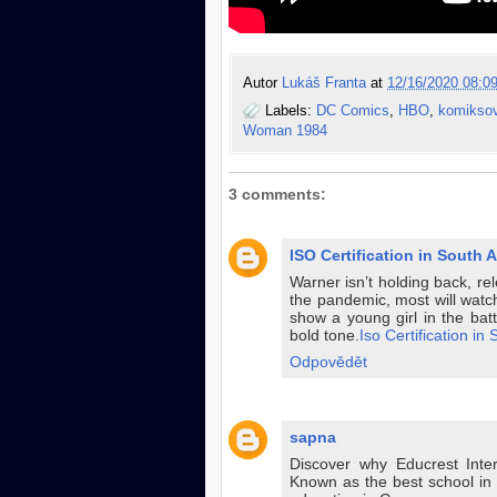
Autor
Lukáš Franta
at
12/16/2020 08:09
Labels:
DC Comics
,
HBO
,
komiksov
Woman 1984
3 comments:
ISO Certification in South A
Warner isn’t holding back, r
the pandemic, most will watch
show a young girl in the batt
bold tone.
Iso Certification in 
Odpovědět
sapna
Discover why Educrest Inte
Known as the best school in In