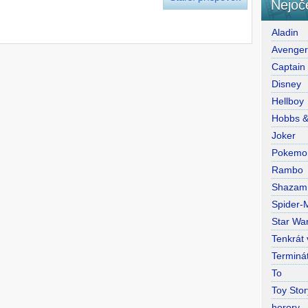
Nejoč
Aladin
Avenge
Captain
Disney
Hellboy
Hobbs 
Joker
Pokemo
Rambo
Shazam
Spider-
Star War
Tenkrát
Terminá
To
Toy Stor
horory