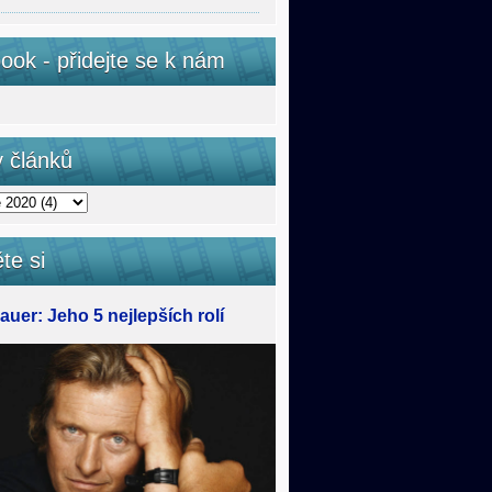
ook - přidejte se k nám
v článků
te si
uer: Jeho 5 nejlepších rolí