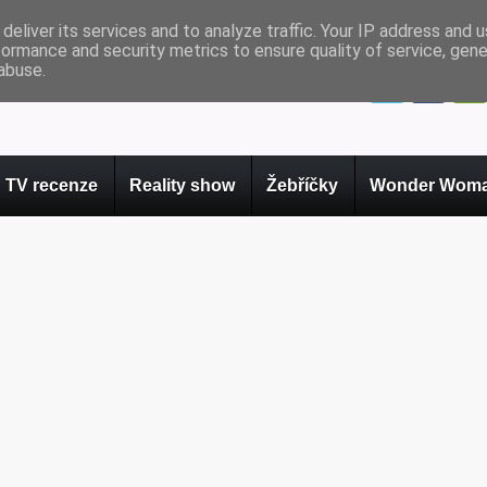
deliver its services and to analyze traffic. Your IP address and 
formance and security metrics to ensure quality of service, gen
abuse.
TV recenze
Reality show
Žebříčky
Wonder Woma