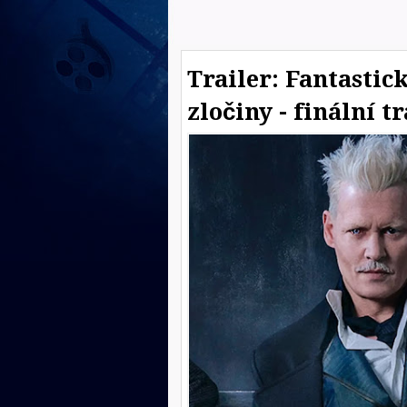
Trailer: Fantastic
zločiny - finální t