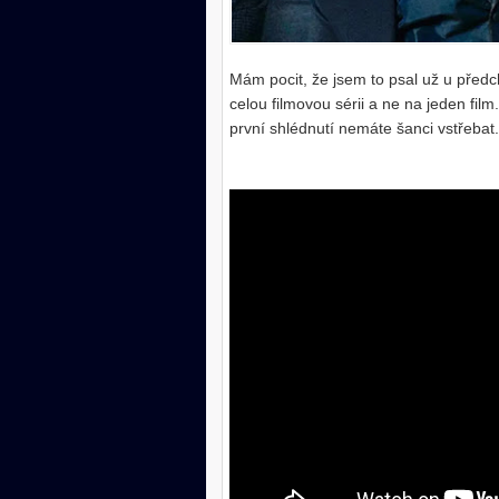
Mám pocit, že jsem to psal už u předcho
celou filmovou sérii a ne na jeden fil
první shlédnutí nemáte šanci vstřebat.