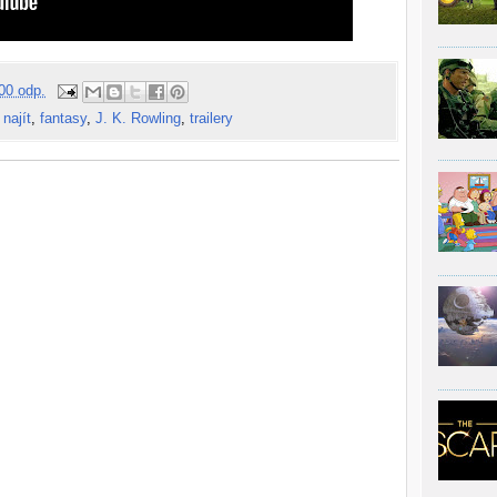
00 odp.
najít
,
fantasy
,
J. K. Rowling
,
trailery