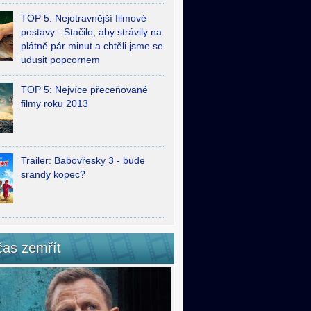
TOP 5: Nejotravnější filmové
postavy - Stačilo, aby strávily na
plátně pár minut a chtěli jsme se
udusit popcornem
TOP 5: Nejvíce přeceňované
filmy roku 2013
Trailer: Babovřesky 3 - bude
srandy kopec?
čas zemřít