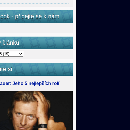
ook - přidejte se k nám
v článků
te si
uer: Jeho 5 nejlepších rolí