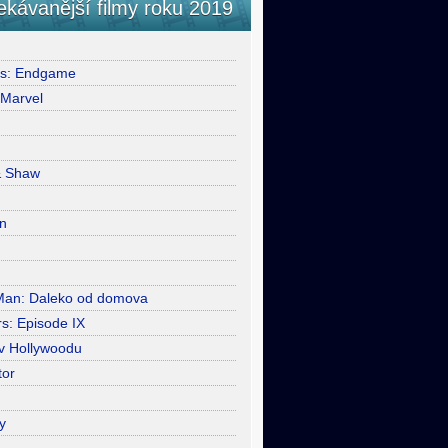
ekávanější filmy roku 2019
rs: Endgame
 Marvel
& Shaw
n
Man: Daleko od domova
s: Episode IX
 v Hollywoodu
tor
y