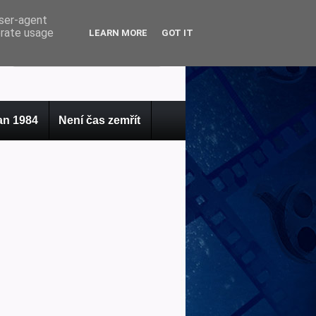
user-agent
erate usage
LEARN MORE
GOT IT
n 1984
Není čas zemřít