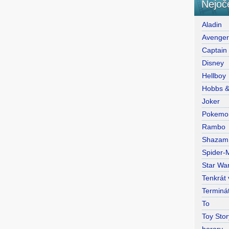
Nejoč
Aladin
Avenge
Captain
Disney
Hellboy
Hobbs 
Joker
Pokemo
Rambo
Shazam
Spider-
Star War
Tenkrát
Terminá
To
Toy Stor