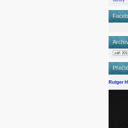
horory
Faceb
Archí
Přečtě
Rutger Ha