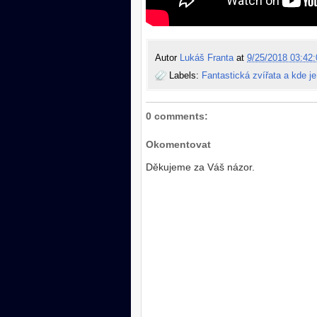
Autor
Lukáš Franta
at
9/25/2018 03:42:
Labels:
Fantastická zvířata a kde je 
0 comments:
Okomentovat
Děkujeme za Váš názor.