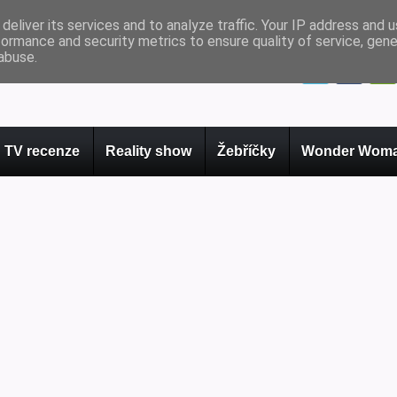
deliver its services and to analyze traffic. Your IP address and 
formance and security metrics to ensure quality of service, gen
abuse.
TV recenze
Reality show
Žebříčky
Wonder Woma