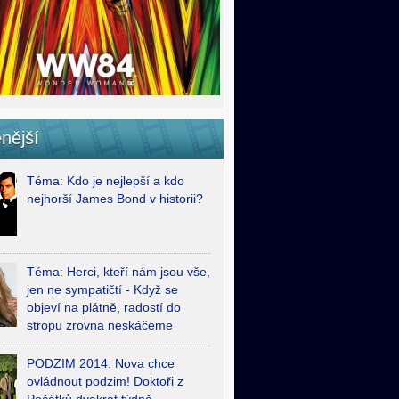
nější
Téma: Kdo je nejlepší a kdo
nejhorší James Bond v historii?
Téma: Herci, kteří nám jsou vše,
jen ne sympatičtí - Když se
objeví na plátně, radostí do
stropu zrovna neskáčeme
PODZIM 2014: Nova chce
ovládnout podzim! Doktoři z