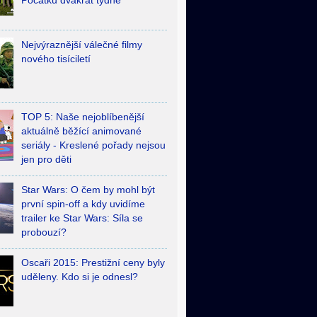
Počátků dvakrát týdně
Nejvýraznější válečné filmy
nového tisíciletí
TOP 5: Naše nejoblíbenější
aktuálně běžící animované
seriály - Kreslené pořady nejsou
jen pro děti
Star Wars: O čem by mohl být
první spin-off a kdy uvidíme
trailer ke Star Wars: Síla se
probouzí?
Oscaři 2015: Prestižní ceny byly
uděleny. Kdo si je odnesl?