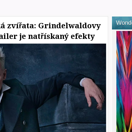
Wond
ká zvířata: Grindelwaldovy
railer je natřískaný efekty