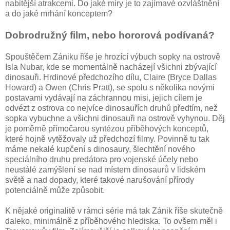
nabitější atrakcemi. Do jaké míry je to zajímavé ozvláštnění
a do jaké mrhání konceptem?
Dobrodružný film, nebo hororová podívaná?
Spouštěčem Zániku říše je hrozící výbuch sopky na ostrově
Isla Nubar, kde se momentálně nacházejí všichni zbývající
dinosauři. Hrdinové předchozího dílu, Claire (Bryce Dallas
Howard) a Owen (Chris Pratt), se spolu s několika novými
postavami vydávají na záchrannou misi, jejich cílem je
odvézt z ostrova co nejvíce dinosauřích druhů předtím, než
sopka vybuchne a všichni dinosauři na ostrově vyhynou. Děj
je poměrně přímočarou syntézou příběhových konceptů,
které hojně vytěžovaly už předchozí filmy. Povinně tu tak
máme nekalé kupčení s dinosaury, šlechtění nového
speciálního druhu predátora pro vojenské účely nebo
neustálé zamýšlení se nad místem dinosaurů v lidském
světě a nad dopady, které takové narušování přírody
potenciálně může způsobit.
K nějaké originalitě v rámci série má tak Zánik říše skutečně
daleko, minimálně z příběhového hlediska. To ovšem měl i