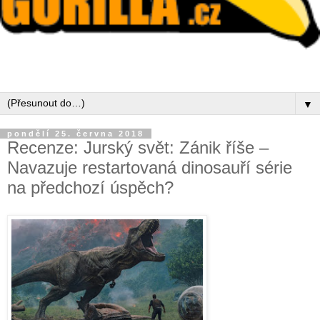
▼
pondělí 25. června 2018
Recenze: Jurský svět: Zánik říše –
Navazuje restartovaná dinosauří série
na předchozí úspěch?