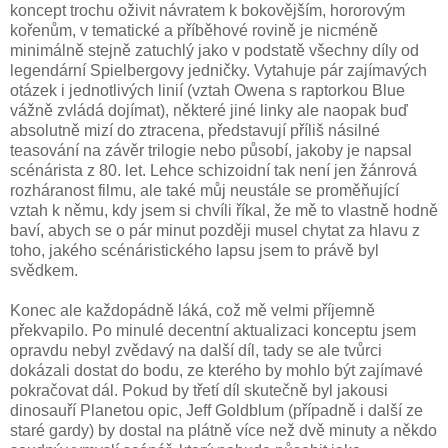
koncept trochu oživit návratem k bokovějším, hororovým
kořenům, v tematické a příběhové rovině je nicméně
minimálně stejně zatuchlý jako v podstatě všechny díly od
legendární Spielbergovy jedničky. Vytahuje pár zajímavých
otázek i jednotlivých linií (vztah Owena s raptorkou Blue
vážně zvládá dojímat), některé jiné linky ale naopak buď
absolutně mizí do ztracena, představují příliš násilné
teasování na závěr trilogie nebo působí, jakoby je napsal
scénárista z 80. let. Lehce schizoidní tak není jen žánrová
rozháranost filmu, ale také můj neustále se proměňující
vztah k němu, kdy jsem si chvíli říkal, že mě to vlastně hodně
baví, abych se o pár minut později musel chytat za hlavu z
toho, jakého scénáristického lapsu jsem to právě byl
svědkem.
Konec ale každopádně láká, což mě velmi příjemně
překvapilo. Po minulé decentní aktualizaci konceptu jsem
opravdu nebyl zvědavý na další díl, tady se ale tvůrci
dokázali dostat do bodu, ze kterého by mohlo být zajímavé
pokračovat dál. Pokud by třetí díl skutečně byl jakousi
dinosauří Planetou opic, Jeff Goldblum (případně i další ze
staré gardy) by dostal na plátně více než dvě minuty a někdo