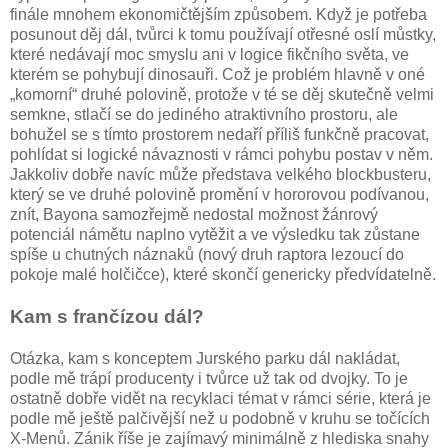
finále mnohem ekonomičtějším způsobem. Když je potřeba
posunout děj dál, tvůrci k tomu používají otřesné oslí můstky,
které nedávají moc smyslu ani v logice fikčního světa, ve
kterém se pohybují dinosauři. Což je problém hlavně v oné
„komorní“ druhé polovině, protože v té se děj skutečně velmi
semkne, stlačí se do jediného atraktivního prostoru, ale
bohužel se s tímto prostorem nedaří příliš funkčně pracovat,
pohlídat si logické návaznosti v rámci pohybu postav v něm.
Jakkoliv dobře navíc může představa velkého blockbusteru,
který se ve druhé polovině promění v hororovou podívanou,
znít, Bayona samozřejmě nedostal možnost žánrový
potenciál námětu naplno vytěžit a ve výsledku tak zůstane
spíše u chutných náznaků (nový druh raptora lezoucí do
pokoje malé holčičce), které skončí genericky předvídatelně.
Kam s frančízou dál?
Otázka, kam s konceptem Jurského parku dál nakládat,
podle mě trápí producenty i tvůrce už tak od dvojky. To je
ostatně dobře vidět na recyklaci témat v rámci série, která je
podle mě ještě palčivější než u podobně v kruhu se točících
X-Menů. Zánik říše je zajímavý minimálně z hlediska snahy