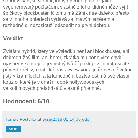
soudný vymyslí scénář, který nebude působit jako
vygenerovaný počítačem, vlastně z toho klidně může vyjít
špičkový blockbuster. K tomu má Zánik říše daleko, přesto
se v mnoha ohledech vydává zajímavým směrem a
rozhodně si nezaslouží odsoudit na první dobrou.
Verdikt
Zvláštní hybrid, který ve výsledku není ani blockbuster, ani
dobrodružný film, ani horor, zkrátka mu ponejvíce chybí
ujasněný koncept a jednotný tvůrčí přístup. Z minula si ale
přinesl zpět sympatické postavy, Bayona je řemeslně velmi
jistý v kramflecích a ta koncepční beztvarost má své vlastní
kouzlo, které je v dnešní době hollywoodských
velkofilmových prefabrikátů vlastně příjemné.
Hodnocení: 6/10
Tomáš Poštulka
at
6/25/2018 01:14:00 odp.
Sdílet