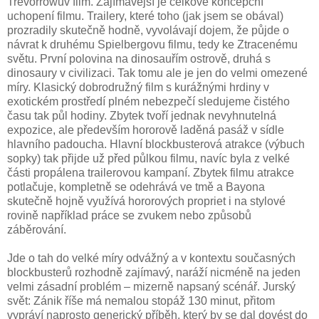
Trevorrowův film. Zajímavější je celkové koncepční
uchopení filmu. Trailery, které toho (jak jsem se obával)
prozradily skutečně hodně, vyvolávají dojem, že půjde o
návrat k druhému Spielbergovu filmu, tedy ke Ztracenému
světu. První polovina na dinosauřím ostrově, druhá s
dinosaury v civilizaci. Tak tomu ale je jen do velmi omezené
míry. Klasický dobrodružný film s kurážnými hrdiny v
exotickém prostředí plném nebezpečí sledujeme čistého
času tak půl hodiny. Zbytek tvoří jednak nevyhnutelná
expozice, ale především hororově laděná pasáž v sídle
hlavního padoucha. Hlavní blockbusterová atrakce (výbuch
sopky) tak přijde už před půlkou filmu, navíc byla z velké
části propálena trailerovou kampaní. Zbytek filmu atrakce
potlačuje, kompletně se odehrává ve tmě a Bayona
skutečně hojně využívá hororových propriet i na stylové
rovině například práce se zvukem nebo způsobů
záběrování.
Jde o tah do velké míry odvážný a v kontextu současných
blockbusterů rozhodně zajímavý, naráží nicméně na jeden
velmi zásadní problém – mizerně napsaný scénář. Jurský
svět: Zánik říše má nemalou stopáž 130 minut, přitom
vypráví naprosto generický příběh, který by se dal dovést do