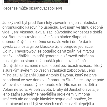
Recenze může obsahovat spoilery!
Jurský svět byl před třemi lety zjevením nejen z hlediska
ohromujícího kasovního úspěchu. Byť jsem ve filmu osobně
viděl „jen“ vkusnou aktualizaci původního konceptu s dobře
využitou meta-rovinou, stále šlo o hladce šlapající
dobrodružný film, kterému se navíc velmi dobře dařilo
vyvolávat nostalgii po klasické Spielbergově jedničce.
Colinu Trevorrowovi se podařilo oživit zdánlivě mrtvou
značku, přiblížit ji mladší generaci a zároveň zahrát na
nostalgickou strunu u fanoušků předchozích filmů.
Druhý díl se nicméně musel obejít bez účasti režiséra, který
s Jurským světem po všech stránkách zabodoval. Jeho
místo zaujal Španěl Juan Antonio Bayona, který nejprve
zabodoval ve své domovině hororem Sirotčinec, aby se poté
věnoval slzoproudným koprodukcím Nic nás nerozdělí a
Volání netvora: Příběh života. Druhý díl Jurského světa je
jeho zatím suverénně největším projektem, v mnoha
směrech ale odporuje klasické sequelové poučce, že
pokračování musí být ve všech směrech velkolepější a