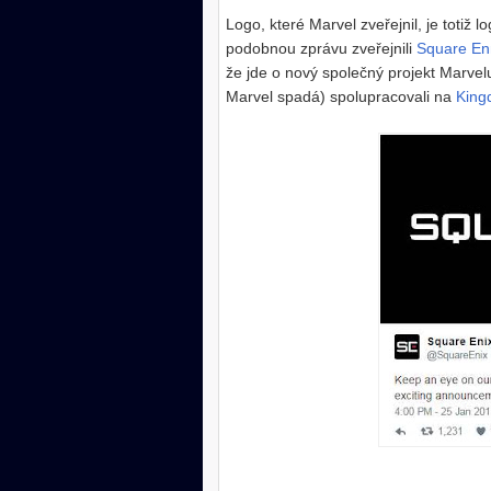
Logo, které Marvel zveřejnil, je totiž lo
podobnou zprávu zveřejnili
Square En
že jde o nový společný projekt Marvelu
Marvel spadá) spolupracovali na
King