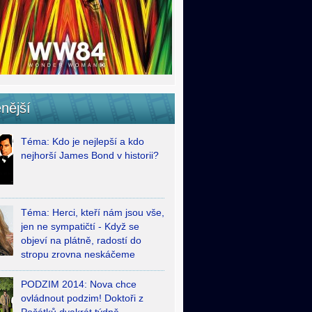
nější
Téma: Kdo je nejlepší a kdo
nejhorší James Bond v historii?
Téma: Herci, kteří nám jsou vše,
jen ne sympatičtí - Když se
objeví na plátně, radostí do
stropu zrovna neskáčeme
PODZIM 2014: Nova chce
ovládnout podzim! Doktoři z