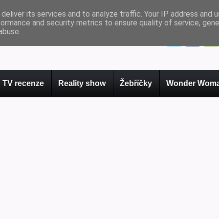
deliver its services and to analyze traffic. Your IP address and 
formance and security metrics to ensure quality of service, gen
abuse.
TV recenze
Reality show
Žebříčky
Wonder Woma