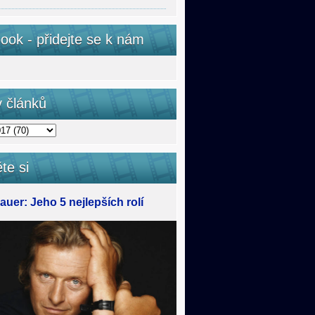
ook - přidejte se k nám
v článků
te si
uer: Jeho 5 nejlepších rolí