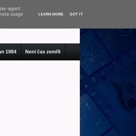
user-agent
erate usage
LEARN MORE
GOT IT
n 1984
Není čas zemřít