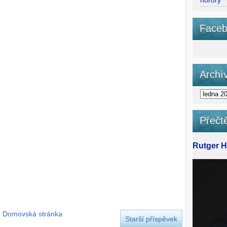
horory
Faceb
Archí
Přečtě
Rutger Ha
Domovská stránka
Starší příspěvek