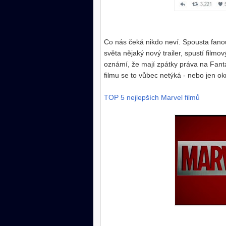
Co nás čeká nikdo neví. Spousta fano
světa nějaký nový trailer, spustí filmo
oznámí, že mají zpátky práva na Fanta
filmu se to vůbec netýká - nebo jen ok
TOP 5 nejlepších Marvel filmů