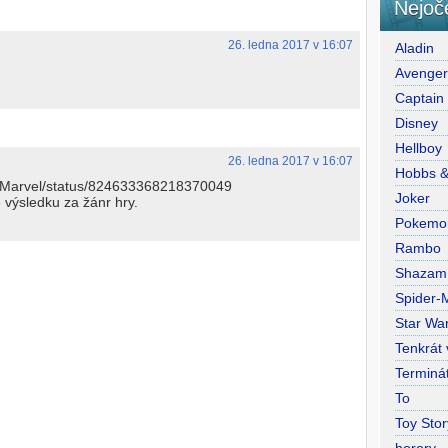
Nejoč
26. ledna 2017 v 16:07
Aladin
Avenge
Captain
Disney
Hellboy
26. ledna 2017 v 16:07
Hobbs 
.com/Marvel/status/824633368218370049
Joker
 výsledku za žánr hry.
Pokemo
Rambo
Shazam
Spider-
Star War
Tenkrát
Terminá
To
Toy Stor