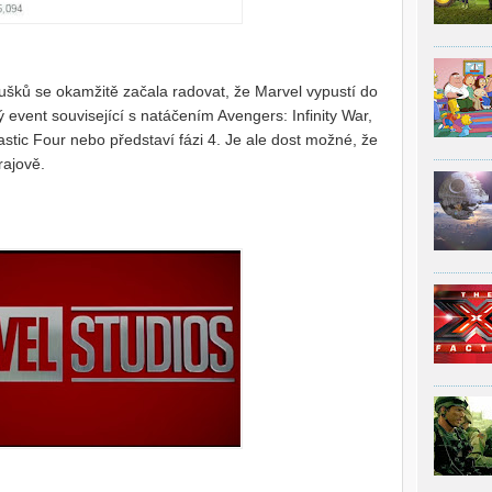
ušků se okamžitě začala radovat, že Marvel vypustí do
vý event související s natáčením Avengers: Infinity War,
stic Four nebo představí fázi 4. Je ale dost možné, že
rajově.