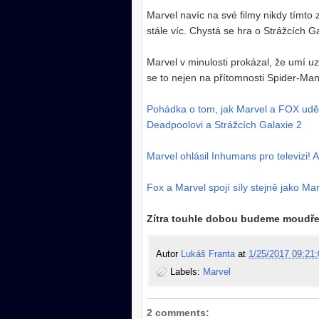
Marvel navíc na své filmy nikdy tímto
stále víc. Chystá se hra o Strážcích G
Marvel v minulosti prokázal, že umí uz
se to nejen na přítomnosti Spider-Mana
Pohádka o tom, jak Marvel a FOX udě
Deadpoolovi a Strážcích Galaxie 2
Marvel ohlásil Inhumans pro televizi!
Fox a Marvel spojí síly stejně jako Ma
Zítra touhle dobou budeme moudřejš
Autor
Lukáš Franta
at
1/25/2017 09:21:
Labels:
Marvel
2 comments: