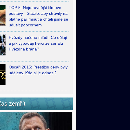
TOP 5: Nejotravnější filmové
postavy - Stačilo, aby strávily na
plátně pár minut a chtěli jsme se
udusit popcornem
Hvězdy našeho mládí: Co dělají
a jak vypadají herci ze seriálu
Hvězdná brána?
Oscaři 2015: Prestižní ceny byly
uděleny. Kdo si je odnesl?
čas zemřít