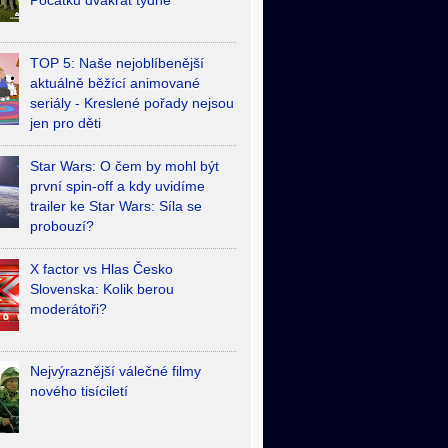
Počátků dvakrát týdně
TOP 5: Naše nejoblíbenější
aktuálně běžící animované
seriály - Kreslené pořady nejsou
jen pro děti
Star Wars: O čem by mohl být
první spin-off a kdy uvidíme
trailer ke Star Wars: Síla se
probouzí?
X factor vs Hlas Česko
Slovenska: Kolik berou
moderátoři?
Nejvýraznější válečné filmy
nového tisíciletí