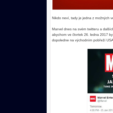
Nikdo neví, tady je jedna z možných ve
Marvel dnes na svém twitteru a dalšíc
abychom ve čtvrtek 26. ledna 2017 byl
dopoledne na východním pobřeží USA,