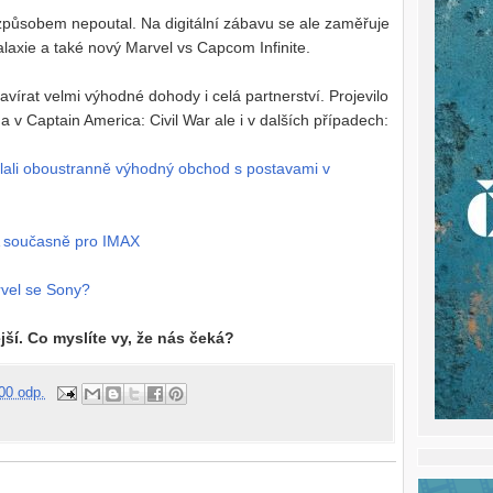
 způsobem nepoutal. Na digitální zábavu se ale zaměřuje
alaxie a také nový Marvel vs Capcom Infinite.
avírat velmi výhodné dohody i celá partnerství. Projevilo
 v Captain America: Civil War ale i v dalších případech:
lali oboustranně výhodný obchod s postavami v
 A současně pro IMAX
rvel se Sony?
í. Co myslíte vy, že nás čeká?
00 odp.