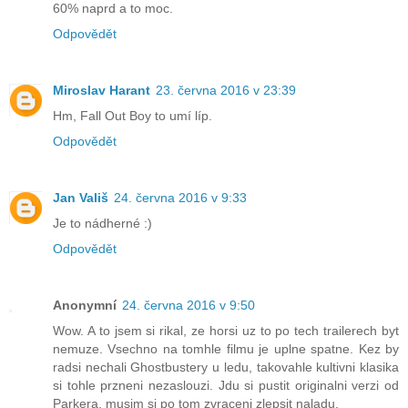
60% naprd a to moc.
Odpovědět
Miroslav Harant
23. června 2016 v 23:39
Hm, Fall Out Boy to umí líp.
Odpovědět
Jan Vališ
24. června 2016 v 9:33
Je to nádherné :)
Odpovědět
Anonymní
24. června 2016 v 9:50
Wow. A to jsem si rikal, ze horsi uz to po tech trailerech byt
nemuze. Vsechno na tomhle filmu je uplne spatne. Kez by
radsi nechali Ghostbustery u ledu, takovahle kultivni klasika
si tohle przneni nezaslouzi. Jdu si pustit originalni verzi od
Parkera, musim si po tom zvraceni zlepsit naladu.