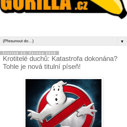
▼
čtvrtek 23. června 2016
Krotitelé duchů: Katastrofa dokonána?
Tohle je nová titulní píseň!