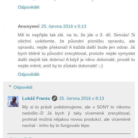
Odpovědět
Anonymní
25. června 2016 v 0:13
Mě to nepřijde tak zlé, na to, že jde o 3. díl. Simvás! Si
všichni uvědomte, že původní písničku opravdu, ale
opravdu, nejde překonat! A každá další bude jen odvar. Já
bych klidně tu původní zrecykloval, protože nejde vymyslet
další stejně tak dobrou! A když je něco dokonalé, prostě to
nejde měnit, aniž by to zůstalo dokonalé! :-)
Odpovědět
Odpovědi
Lukáš Franta
25. června 2016 v 8:13
My si to právě uvědomujeme, ale v SONY to nikomu
nedošlo:-D Já bych ji taky víceméně zrecykloval,
prohnal možná nějakou novou produkcí, ale víceméně
nechal - imho by to fungovalo lépe.