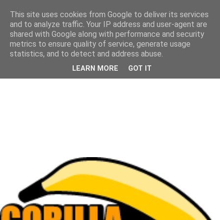
This site uses cookies from Google to deliver its services
and to analyze traffic. Your IP address and user-agent are
shared with Google along with performance and security
metrics to ensure quality of service, generate usage
statistics, and to detect and address abuse.
LEARN MORE
GOT IT