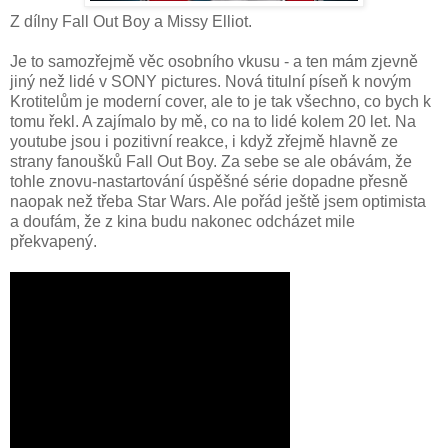
Z dílny Fall Out Boy a Missy Elliot.
Je to samozřejmě věc osobního vkusu - a ten mám zjevně
jiný než lidé v SONY pictures. Nová titulní píseň k novým
Krotitelům je moderní cover, ale to je tak všechno, co bych k
tomu řekl. A zajímalo by mě, co na to lidé kolem 20 let. Na
youtube jsou i pozitivní reakce, i když zřejmě hlavně ze
strany fanoušků Fall Out Boy. Za sebe se ale obávám, že
tohle znovu-nastartování úspěšné série dopadne přesně
naopak než třeba Star Wars. Ale pořád ještě jsem optimista
a doufám, že z kina budu nakonec odcházet mile
překvapený.