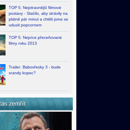
TOP 5: Nejotravnější filmové
postavy - Stačilo, aby strávily na
plátně pár minut a chtěli jsme se
udusit popcornem
TOP 5: Nejvíce přeceňované
filmy roku 2013
Trailer: Babovřesky 3 - bude
srandy kopec?
čas zemřít