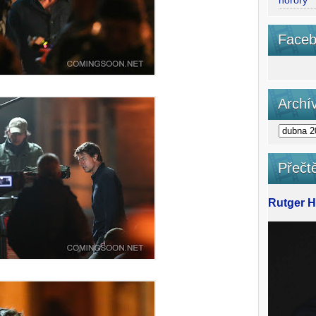
horory
Faceb
Archí
Přečtě
Rutger Ha