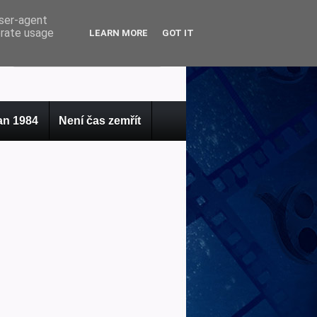
user-agent
erate usage
LEARN MORE
GOT IT
n 1984
Není čas zemřít