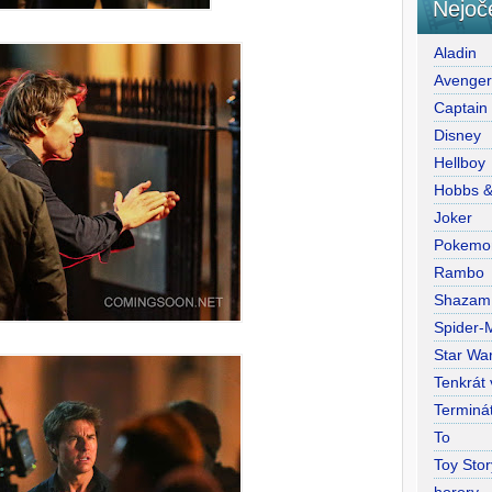
Nejoč
Aladin
Avenge
Captain
Disney
Hellboy
Hobbs 
Joker
Pokemo
Rambo
Shazam
Spider-
Star War
Tenkrát
Terminá
To
Toy Stor