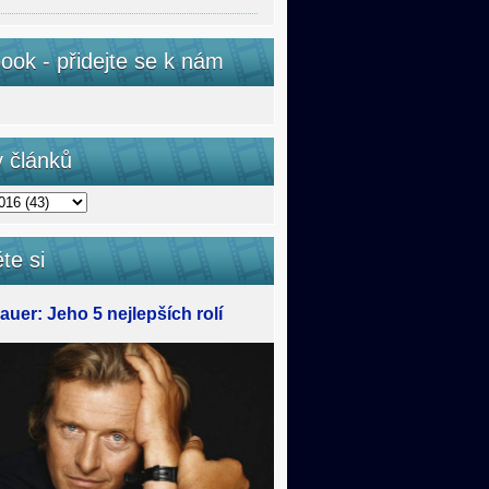
ook - přidejte se k nám
v článků
te si
uer: Jeho 5 nejlepších rolí