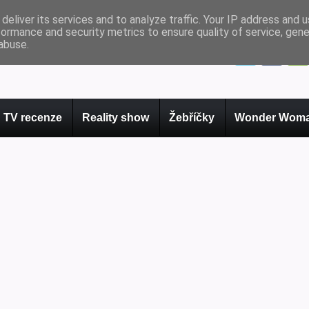
deliver its services and to analyze traffic. Your IP address and 
formance and security metrics to ensure quality of service, gen
abuse.
TV recenze
Reality show
Žebříčky
Wonder Woma