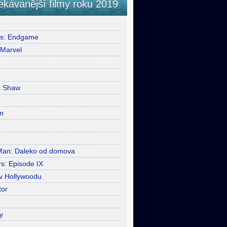
ekávanější filmy roku 2019
rs: Endgame
 Marvel
& Shaw
n
Man: Daleko od domova
s: Episode IX
 v Hollywoodu
tor
y