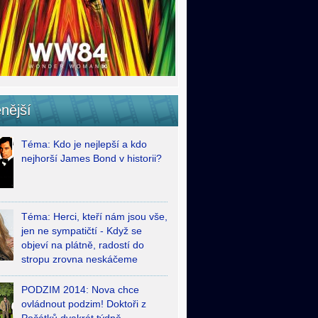
nější
Téma: Kdo je nejlepší a kdo
nejhorší James Bond v historii?
Téma: Herci, kteří nám jsou vše,
jen ne sympatičtí - Když se
objeví na plátně, radostí do
stropu zrovna neskáčeme
PODZIM 2014: Nova chce
ovládnout podzim! Doktoři z