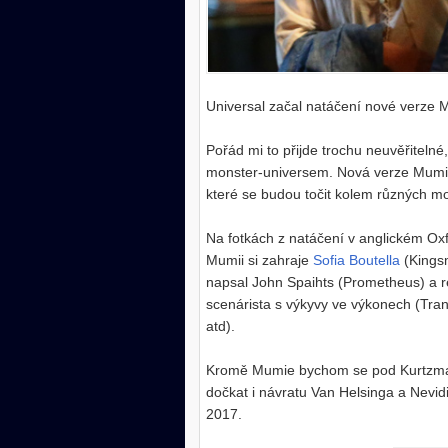
Universal začal natáčení nové verze 
Pořád mi to přijde trochu neuvěřitelné
monster-universem. Nová verze Mumie b
které se budou točit kolem různých m
Na fotkách z natáčení v anglickém Oxf
Mumii si zahraje
Sofia Boutella
(Kingsm
napsal John Spaihts (Prometheus) a r
scenárista s výkyvy ve výkonech (Tra
atd).
Kromě Mumie bychom se pod Kurtzma
dočkat i návratu Van Helsinga a Nevidi
2017.