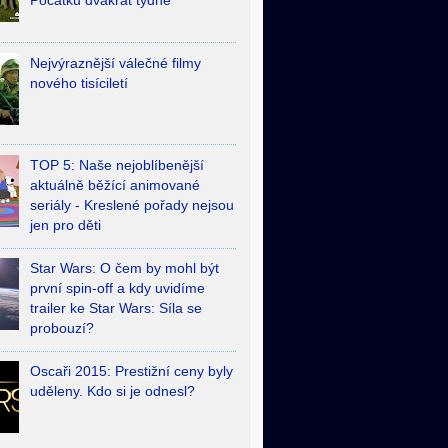
Počátků dvakrát týdně
Nejvýraznější válečné filmy
nového tisíciletí
TOP 5: Naše nejoblíbenější
aktuálně běžící animované
seriály - Kreslené pořady nejsou
jen pro děti
Star Wars: O čem by mohl být
první spin-off a kdy uvidíme
trailer ke Star Wars: Síla se
probouzí?
Oscaři 2015: Prestižní ceny byly
uděleny. Kdo si je odnesl?