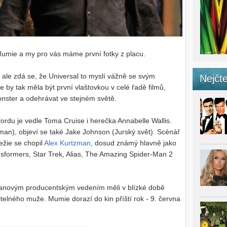
Mumie a my pro vás máme první fotky z placu.
, ale zdá se, že Universal to myslí vážně se svým
Nejčte
y tak měla být první vlaštovkou v celé řadě filmů,
onster a odehrávat ve stejném světě.
ordu je vedle Toma Cruise i herečka Annabelle Wallis.
an), objeví se také Jake Johnson (Jurský svět). Scénář
ežie se chopil
Alex Kurtzman
, dosud známý hlavně jako
nsformers, Star Trek, Alias, The Amazing Spider-Man 2
novým producentským vedením měli v blízké době
telného muže. Mumie dorazí do kin příští rok - 9. června