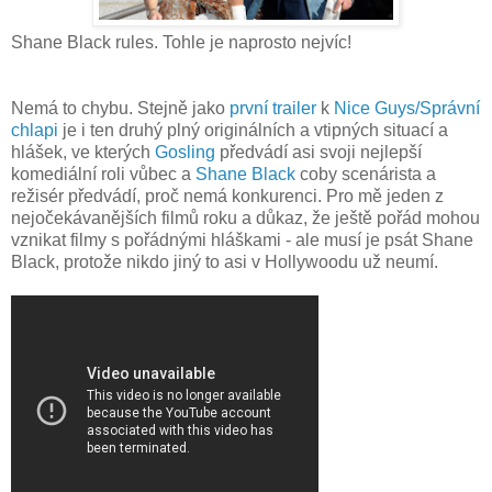
Shane Black rules. Tohle je naprosto nejvíc!
Nemá to chybu. Stejně jako
první trailer
k
Nice Guys/Správní
chlapi
je i ten druhý plný originálních a vtipných situací a
hlášek, ve kterých
Gosling
předvádí asi svoji nejlepší
komediální roli vůbec a
Shane Black
coby scenárista a
režisér předvádí, proč nemá konkurenci. Pro mě jeden z
nejočekávanějších filmů roku a důkaz, že ještě pořád mohou
vznikat filmy s pořádnými hláškami - ale musí je psát Shane
Black, protože nikdo jiný to asi v Hollywoodu už neumí.