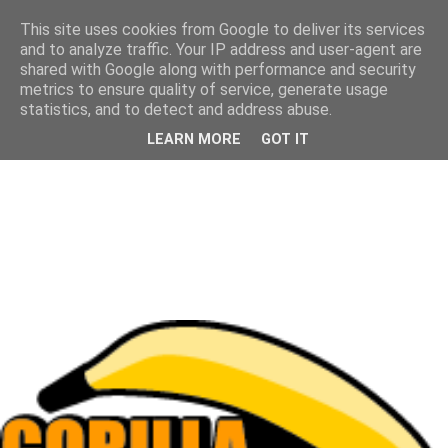
This site uses cookies from Google to deliver its services
and to analyze traffic. Your IP address and user-agent are
shared with Google along with performance and security
metrics to ensure quality of service, generate usage
statistics, and to detect and address abuse.
LEARN MORE
GOT IT