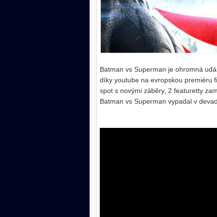
Batman vs Superman je ohromná událos
díky youtube na evropskou premiéru fi
spot s novými záběry, 2 featuretty zamě
Batman vs Superman vypadal v devad