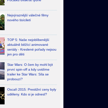
Počátků dvakrát týdně
Nejvýraznější válečné filmy
nového tisíciletí
TOP 5: Naše nejoblíbenější
aktuálně běžící animované
seriály - Kreslené pořady nejsou
jen pro děti
Star Wars: O čem by mohl být
první spin-off a kdy uvidíme
trailer ke Star Wars: Síla se
probouzí?
Oscaři 2015: Prestižní ceny byly
uděleny. Kdo si je odnesl?