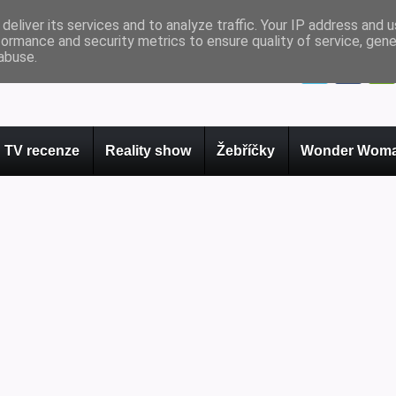
deliver its services and to analyze traffic. Your IP address and 
formance and security metrics to ensure quality of service, gen
abuse.
TV recenze
Reality show
Žebříčky
Wonder Woma