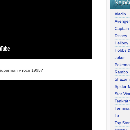
Nejoč
Aladin
Avenge
Captain
Disney
Hellboy
Hobbs 
Joker
Pokemo
s Superman v roce 1995?
Rambo
Shazam
Spider-
Star War
Tenkrát
Terminá
To
Toy Stor