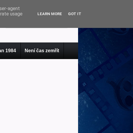
user-agent
erate usage
LEARN MORE
GOT IT
n 1984
Není čas zemřít