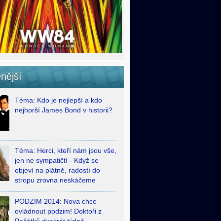
nější
Téma: Kdo je nejlepší a kdo
nejhorší James Bond v historii?
Téma: Herci, kteří nám jsou vše,
jen ne sympatičtí - Když se
objeví na plátně, radostí do
stropu zrovna neskáčeme
PODZIM 2014: Nova chce
ovládnout podzim! Doktoři z