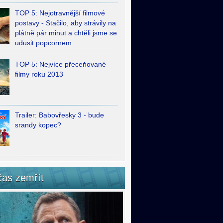
TOP 5: Nejotravnější filmové
postavy - Stačilo, aby strávily na
plátně pár minut a chtěli jsme se
udusit popcornem
TOP 5: Nejvíce přeceňované
filmy roku 2013
Trailer: Babovřesky 3 - bude
srandy kopec?
čas zemřít