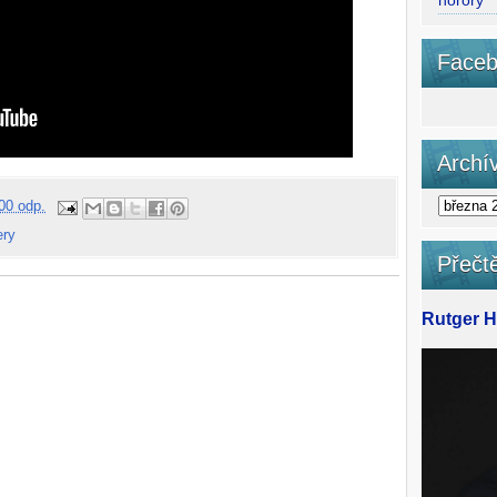
horory
Faceb
Archí
00 odp.
ery
Přečtě
Rutger Ha