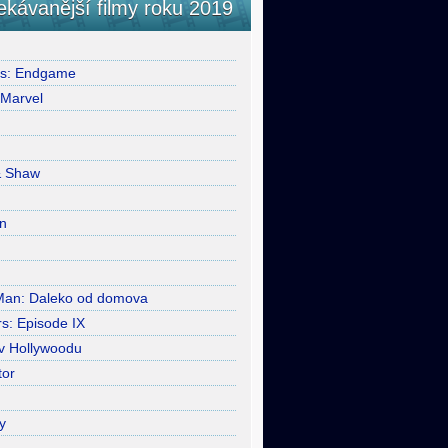
ekávanější filmy roku 2019
rs: Endgame
 Marvel
& Shaw
n
Man: Daleko od domova
s: Episode IX
 v Hollywoodu
tor
y