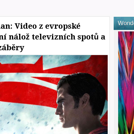
Wond
n: Video z evropské
í nálož televizních spotů a
 záběry