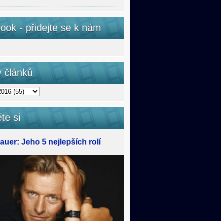
ook - přidejte se k nám
v článků
te si
uer: Jeho 5 nejlepších rolí