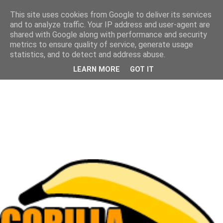
This site uses cookies from Google to deliver its services
and to analyze traffic. Your IP address and user-agent are
shared with Google along with performance and security
metrics to ensure quality of service, generate usage
statistics, and to detect and address abuse.
LEARN MORE
GOT IT