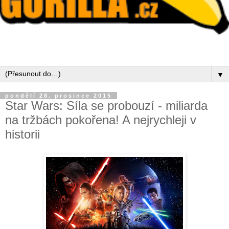
▼
pondělí 28. prosince 2015
Star Wars: Síla se probouzí - miliarda
na tržbách pokořena! A nejrychleji v
historii