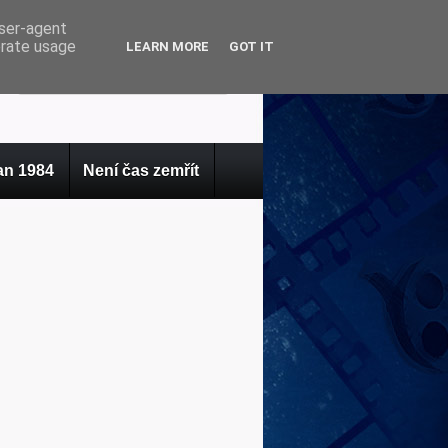
user-agent
erate usage
LEARN MORE
GOT IT
n 1984
Není čas zemřít