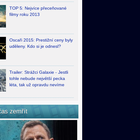
TOP 5: Nejvíce přeceňované
filmy roku 2013
Oscaři 2015: Prestižní ceny byly
uděleny. Kdo si je odnesl?
Trailer: Strážci Galaxie - Jestli
tohle nebude největší pecka
léta, tak už opravdu nevíme
čas zemřít