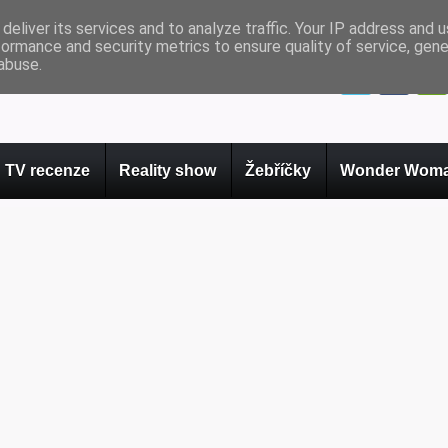
deliver its services and to analyze traffic. Your IP address and 
formance and security metrics to ensure quality of service, gen
abuse.
TV recenze
Reality show
Žebříčky
Wonder Woma