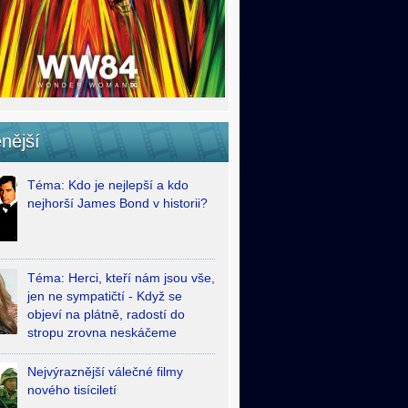
nější
Téma: Kdo je nejlepší a kdo
nejhorší James Bond v historii?
Téma: Herci, kteří nám jsou vše,
jen ne sympatičtí - Když se
objeví na plátně, radostí do
stropu zrovna neskáčeme
Nejvýraznější válečné filmy
nového tisíciletí