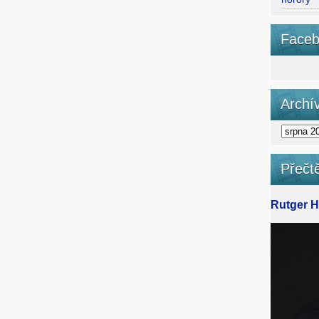
Faceb
Archí
Přečtě
Rutger Ha