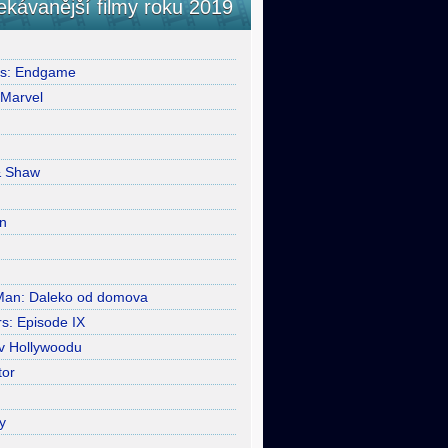
ekávanější filmy roku 2019
rs: Endgame
 Marvel
& Shaw
n
Man: Daleko od domova
s: Episode IX
 v Hollywoodu
tor
y