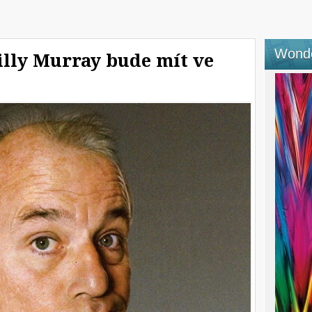
Wond
illy Murray bude mít ve