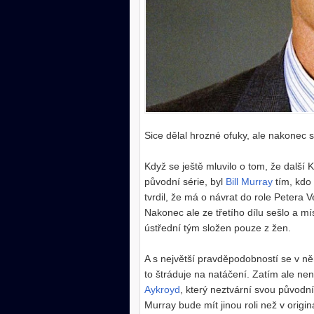
Sice dělal hrozné ofuky, ale nakonec s
Když se ještě mluvilo o tom, že dalš
původní série, byl
Bill Murray
tím, kdo 
tvrdil, že má o návrat do role Petera
Nakonec ale ze třetího dílu sešlo a mí
ústřední tým složen pouze z žen.
A s největší pravděpodobností se v něm
to štráduje na natáčení. Zatím ale nen
Aykroyd
, který neztvární svou původní 
Murray bude mít jinou roli než v origi