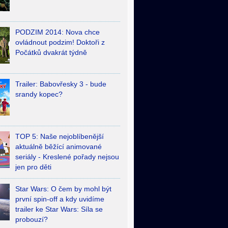
PODZIM 2014: Nova chce
ovládnout podzim! Doktoři z
Počátků dvakrát týdně
Trailer: Babovřesky 3 - bude
srandy kopec?
TOP 5: Naše nejoblíbenější
aktuálně běžící animované
seriály - Kreslené pořady nejsou
jen pro děti
Star Wars: O čem by mohl být
první spin-off a kdy uvidíme
trailer ke Star Wars: Síla se
probouzí?