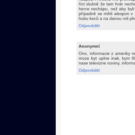
říct slušně že tam hrát nec
herce nechápu, než aby byli v
případně se mihli alespon v 
hubu keců a na danou roli pli
Odpovědět
Anonymní
Ono, informacie z ameriky ne
moze byt uplne inak, kym fil
nase televizne noviny, informa
Odpovědět