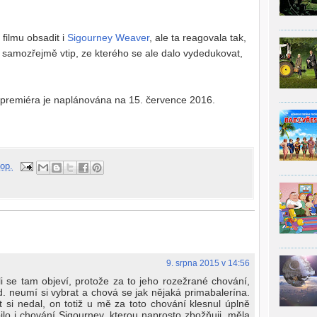
 filmu obsadit i
Sigourney Weaver
, ale ta reagovala tak,
l samozřejmě vtip, ze kterého se ale dalo vydedukovat,
 premiéra je naplánována na 15. července 2016.
op.
9. srpna 2015 v 14:56
i se tam objeví, protože za to jeho rozežrané chování,
. neumí si vybrat a chová se jak nějaká primabalerína.
si nedal, on totiž u mě za toto chování klesnul úplně
lo i chování Sigourney, kterou naprosto zbožňuji, měla