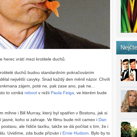
Nejčte
e herec vrátí mezi krotitele duchů.
í Krotitelé duchů budou standardním pokračováním
dělal největší cavyky. Snad každý den měnil názor. Chvíli
 Venkmana zájem, poté ne, pak zase ano, pak ne...
sto to vzniká
reboot
v režii
Paula Feiga
, ve kterém bude
 mihne i Bill Murray, který byl spatřen v Bostonu, jak si
í jasné, koho si zahraje. Ve filmu bude mít cameo i
Dan
postavu, ale řidiče taxíku, takže se dá počítat s tím, že i
nálu. Uvidíme, zda bude přizván i
Ernie Hudson
. Bylo by to