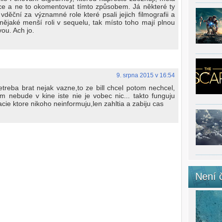
hce a ne to okomentovat tímto způsobem. Já některé ty
děční za významné role které psali jejich filmografii a
nějaké menší roli v sequelu, tak místo toho mají plnou
vou. Ach jo.
9. srpna 2015 v 16:54
treba brat nejak vazne,to ze bill chcel potom nechcel,
m nebude v kine iste nie je vobec nic... takto funguju
cie ktore nikoho neinformuju,len zahltia a zabiju cas
Není 