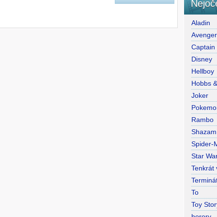
Nejoč
Aladin
Avenge
Captain
Disney
Hellboy
Hobbs 
Joker
Pokemo
Rambo
Shazam
Spider-
Star War
Tenkrát
Terminá
To
Toy Stor
horory