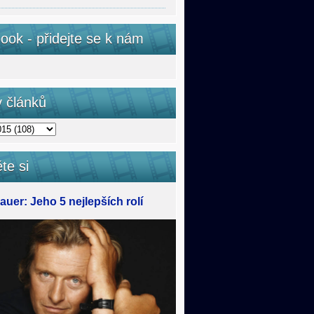
ook - přidejte se k nám
v článků
te si
uer: Jeho 5 nejlepších rolí