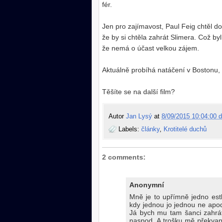
fér.
Jen pro zajímavost, Paul Feig chtěl do
že by si chtěla zahrát Slimera. Což by
že nemá o účast velkou zájem.
Aktuálně probíhá natáčení v Bostonu,
Těšíte se na další film?
Autor
Jan Lysý
at
8/09/2015 10:04:00 d
Labels:
články
,
Krotitelé duchů
2 comments:
Anonymní
Mně je to upřímně jedno estl
kdy jednou jo jednou ne apod
Já bych mu tam šanci zahrát 
naspod. A trošku mě překvapi