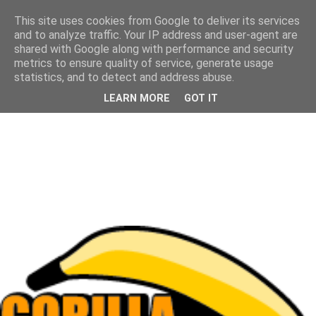
This site uses cookies from Google to deliver its services
and to analyze traffic. Your IP address and user-agent are
shared with Google along with performance and security
metrics to ensure quality of service, generate usage
statistics, and to detect and address abuse.
LEARN MORE
GOT IT