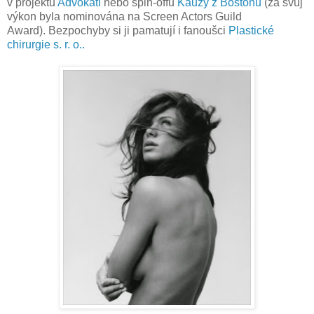
v projektu
Advokáti
nebo spin-offu
Kauzy z Bostonu
(za svůj
výkon byla nominována na Screen Actors Guild
Award). Bezpochyby si ji pamatují i fanoušci
Plastické
chirurgie s. r. o..