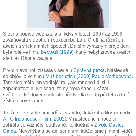
Slečna poprvé více zaujala, když v letech 1997 až 1998
ztvárňovala videoherní sexbombu Laru Croft na různých
akcích a v reklamních spotech. Dalším výrazným projektem
byla role ve filmu
Beowulf (1999),
který nebyl zrovna kvalitní,
ale i tak Rhona zaujala.
První hlavní roli získala v seriálu
Správná pětka
. Následně
se objevila ve filmu
Muž bez stínu (2000)
Paula Verhoevena
.
Tam sice měla jen vedlejší roli, ale mnoho lidí si ji
zapamatovalo. Ne snad, že by měla šanci ukázat
své herecké dovednosti, ale předvedla se do půl těla a to jí
získalo nové fandy.
To, že si ze sebe umí udělat srandu, dokázala díky komedii
Ali G Indahouse - Film (2002)
. V následujícím roce si
zahrála ve vážnější podívané, konkrétně v
Životu Davida
Galea
. Nevyhýbala se ani seriálům, takže jsme ji mohli vidět