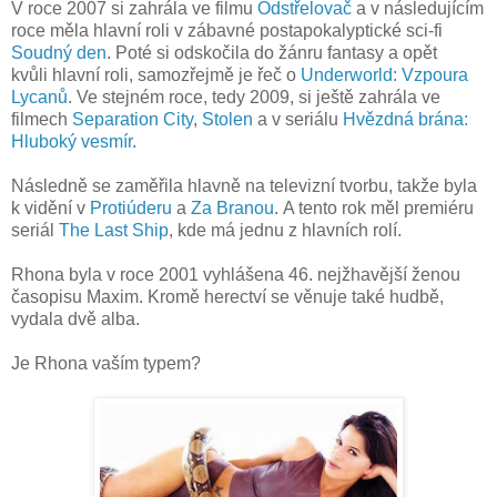
V roce 2007 si zahrála ve filmu
Odstřelovač
a v následujícím
roce měla hlavní roli v zábavné postapokalyptické sci-fi
Soudný den
. Poté si odskočila do žánru fantasy a opět
kvůli hlavní roli, samozřejmě je řeč o
Underworld: Vzpoura
Lycanů
. Ve stejném roce, tedy 2009, si ještě zahrála ve
filmech
Separation City
,
Stolen
a v seriálu
Hvězdná brána:
Hluboký vesmír
.
Následně se zaměřila hlavně na televizní tvorbu, takže byla
k vidění v
Protiúderu
a
Za Branou
. A tento rok měl premiéru
seriál
The Last Ship
, kde má jednu z hlavních rolí.
Rhona byla v roce 2001 vyhlášena 46. nejžhavější ženou
časopisu Maxim. Kromě herectví se věnuje také hudbě,
vydala dvě alba.
Je Rhona vaším typem?