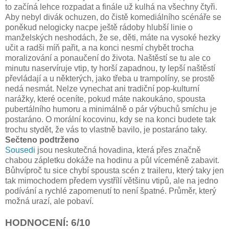
to začíná lehce rozpadat a finále už kulhá na všechny čtyři.
Aby nebyl divák ochuzen, do čistě komediálního scénáře se
poněkud nelogicky nacpe ještě rádoby hlubší linie o
manželských neshodách, že se, děti, máte na vysoké hezky
učit a radši míň pařit, a na konci nesmí chybět trocha
moralizování a ponaučení do života. Naštěstí se tu ale co
minutu naservíruje vtip, ty horší zapadnou, ty lepší naštěstí
převládají a u některých, jako třeba u trampolíny, se prostě
nedá nesmát. Nelze vynechat ani tradiční pop-kulturní
narážky, které oceníte, pokud máte nakoukáno, spousta
pubertálního humoru a minimálně o pár výbuchů smíchu je
postaráno. O morální kocovinu, kdy se na konci budete tak
trochu stydět, že vás to vlastně bavilo, je postaráno taky.
Sečteno podtrženo
Sousedi
jsou neskutečná hovadina, která přes značně
chabou zápletku dokáže na hodinu a půl víceméně zabavit.
Bůhvíproč tu sice chybí spousta scén z traileru, který taky jen
tak mimochodem předem vystřílí většinu vtipů, ale na jedno
podívání a rychlé zapomenutí to není špatné. Průměr, který
možná urazí, ale pobaví.
HODNOCENÍ: 6/10