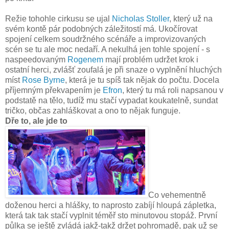
Režie tohohle cirkusu se ujal
Nicholas Stoller
, který už na
svém kontě pár podobných záležitostí má. Ukočírovat
spojení celkem soudržného scénáře a improvizovaných
scén se tu ale moc nedaří. A nekulhá jen tohle spojení - s
naspeedovaným
Rogenem
mají problém udržet krok i
ostatní herci, zvlášť zoufalá je při snaze o vyplnění hluchých
míst
Rose Byrne
, která je tu spíš tak nějak do počtu. Docela
příjemným překvapením je
Efron
, který tu má roli napsanou v
podstatě na tělo, tudíž mu stačí vypadat koukatelně, sundat
tričko, občas zahláškovat a ono to nějak funguje.
Dře to, ale jde to
Co vehementně
doženou herci a hlášky, to naprosto zabíjí hloupá zápletka,
která tak tak stačí vyplnit téměř sto minutovou stopáž. První
půlka se ještě zvládá jakž-takž držet pohromadě, pak už se