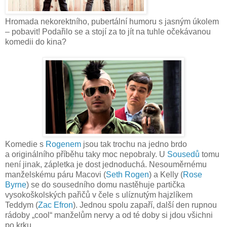
Hromada nekorektního, pubertální humoru s jasným úkolem
– pobavit! Podařilo se a stojí za to jít na tuhle očekávanou
komedii do kina?
Komedie s
Rogenem
jsou tak trochu na jedno brdo
a originálního příběhu taky moc nepobraly. U
Sousedů
tomu
není jinak, zápletka je dost jednoduchá. Nesouměrnému
manželskému páru Macovi (
Seth Rogen
) a Kelly (
Rose
Byrne
) se do sousedního domu nastěhuje partička
vysokoškolských pařičů v čele s ulíznutým hajzlíkem
Teddym (
Zac Efron
). Jednou spolu zapaří, další den rupnou
rádoby „cool“ manželům nervy a od té doby si jdou všichni
po krku.