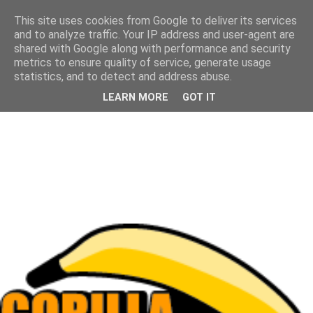
This site uses cookies from Google to deliver its services
and to analyze traffic. Your IP address and user-agent are
shared with Google along with performance and security
metrics to ensure quality of service, generate usage
statistics, and to detect and address abuse.
LEARN MORE
GOT IT