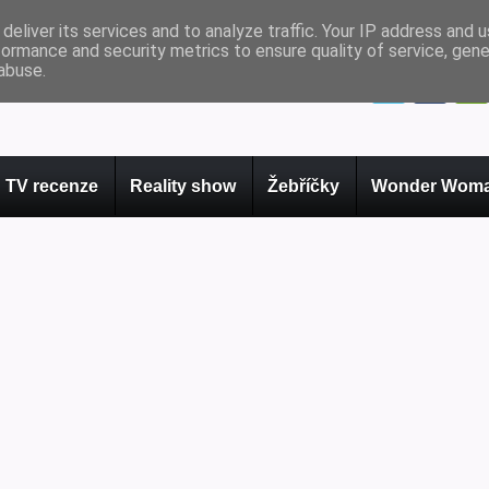
deliver its services and to analyze traffic. Your IP address and 
formance and security metrics to ensure quality of service, gen
abuse.
TV recenze
Reality show
Žebříčky
Wonder Woma