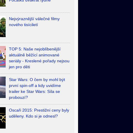
Počátků dvakrát týdně
Nejvýraznější válečné filmy
nového tisíciletí
TOP 5: Naše nejoblíbenější
aktuálně běžící animované
seriály - Kreslené pořady nejsou
jen pro děti
Star Wars: O čem by mohl být
první spin-off a kdy uvidíme
trailer ke Star Wars: Síla se
probouzí?
Oscaři 2015: Prestižní ceny byly
uděleny. Kdo si je odnesl?