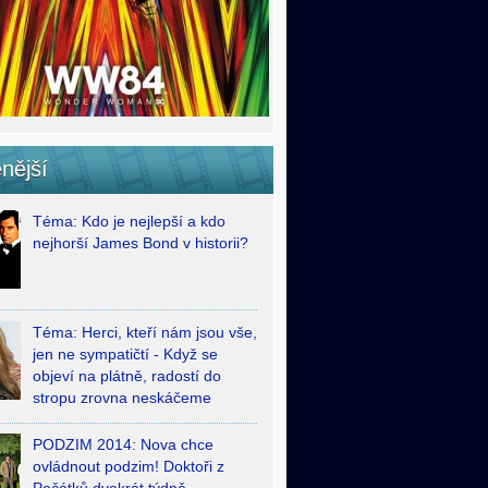
nější
Téma: Kdo je nejlepší a kdo
nejhorší James Bond v historii?
Téma: Herci, kteří nám jsou vše,
jen ne sympatičtí - Když se
objeví na plátně, radostí do
stropu zrovna neskáčeme
PODZIM 2014: Nova chce
ovládnout podzim! Doktoři z