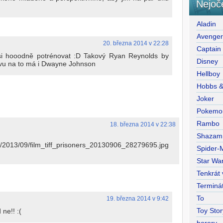
Nejoč
Aladin
Avenge
20. března 2014 v 22:28
Captain
si hooodně potrénovat :D Takový Ryan Reynolds by
Disney
avu na to má i Dwayne Johnson
Hellboy
Hobbs 
Joker
Pokemo
Rambo
18. března 2014 v 22:38
Shazam
/2013/09/film_tiff_prisoners_20130906_28279695.jpg
Spider-
Star War
Tenkrát
Terminá
To
19. března 2014 v 9:42
Toy Stor
ne!! :(