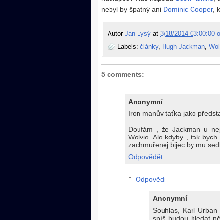
nebyl by špatný ani
Dominic Cooper
, 
Autor
Jan Lysý
at
3/18/2014 03:00:00 o
Labels:
články
,
Hugh Jackman
,
Wol
5 comments:
Anonymní
Iron manův taťka jako předsta
Doufám , že Jackman u nejsl
Wolvie. Ale kdyby , tak bych 
zachmuřenej bijec by mu sedl
Odpovědět
Odpovědi
Anonymní
Souhlas, Karl Urban 
spíš budou hledat ně