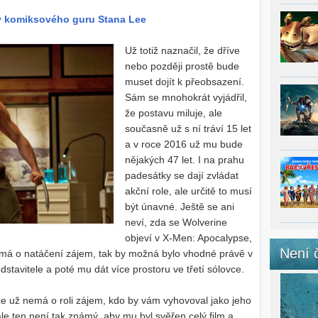
ry komiksového guru Stana Lee
Už totiž naznačil, že dříve
nebo později prostě bude
muset dojít k přeobsazení.
Sám se mnohokrát vyjádřil,
že postavu miluje, ale
současně už s ní tráví 15 let
a v roce 2016 už mu bude
nějakých 47 let. I na prahu
padesátky se dají zvládat
akční role, ale určitě to musí
být únavné. Ještě se ani
neví, zda se Wolverine
objeví v X-Men: Apocalypse,
Není 
á o natáčení zájem, tak by možná bylo vhodné právě v
dstavitele a poté mu dát více prostoru ve třetí sólovce.
e už nemá o roli zájem, kdo by vám vyhovoval jako jeho
ale ten není tak známý, aby mu byl svěřen celý film a