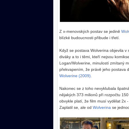
Z x-menovských postav se jedině
Wol
blízké budoucnosti přibude i třetí.
Když se postava Wolverina objevila v 
diváky a to i těmi, kteří nejsou komi
Logan/Wolverine, minulostí zmítaný mu
překvapením, že právě jeho postava do
Wolverine (2009).
Nakonec se z toho nevyklubala špatná 
nějakých 373 milionů při rozpočtu 150
obvykle platí, že film musí vydělat 2x
Zaplatil se, ale od
Wolverina
se jedno