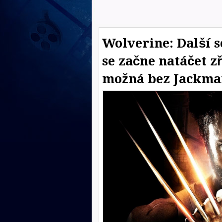
Wolverine: Další 
se začne natáčet zř
možná bez Jackma