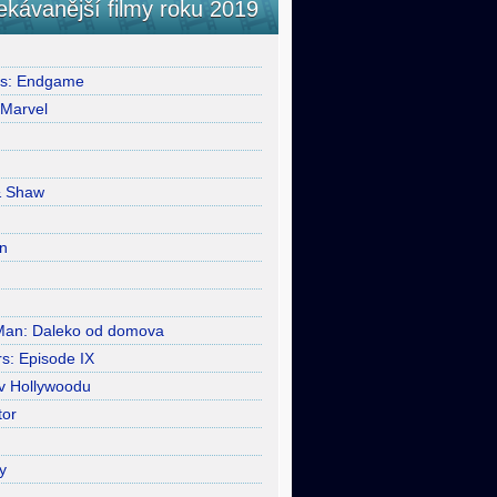
ekávanější filmy roku 2019
rs: Endgame
 Marvel
& Shaw
n
Man: Daleko od domova
s: Episode IX
 v Hollywoodu
tor
y