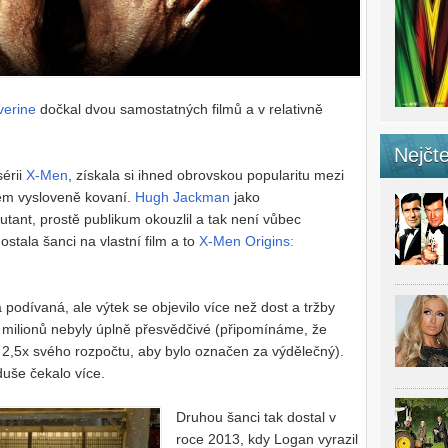
verine
dočkal dvou samostatných filmů a v relativně
Nejčte
sérii
X-Men
, získala si ihned obrovskou popularitu mezi
ksem vysloveně kovaní.
Hugh Jackman
jako
tant, prostě publikum okouzlil a tak není vůbec
stala šanci na vlastní film a to
X-Men Origins:
podívaná, ale výtek se objevilo více než dost a tržby
 milionů nebyly úplně přesvědčivé (připomínáme, že
 - 2,5x svého rozpočtu, aby bylo označen za výdělečný).
duše čekalo více.
Druhou šanci tak dostal v
roce 2013, kdy Logan vyrazil