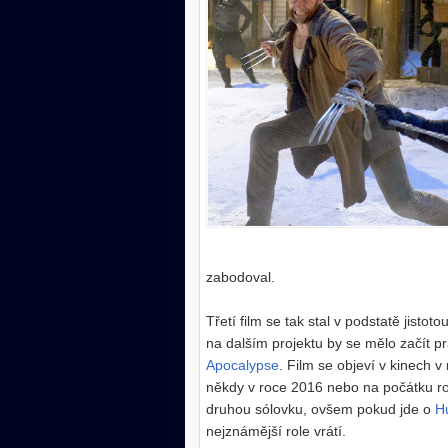
zabodoval.
Třetí film se tak stal v podstatě jisto
na dalším projektu by se mělo začít p
Apocalypse
. Film se objeví v kinech 
někdy v roce 2016 nebo na počátku r
druhou sólovku, ovšem pokud jde o
H
nejznámější role vrátí.