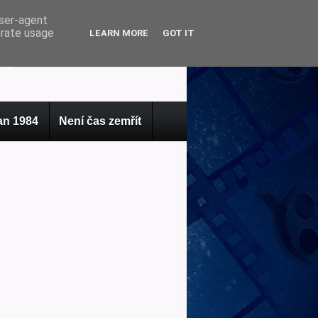
user-agent
erate usage
LEARN MORE
GOT IT
n 1984
Není čas zemřít