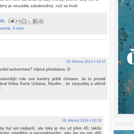
který je neustále zakaboněný, což se hodí.
dp.
verine
,
X-men
18. března 2014 v 18:42
vitel wolverinea? vtipná představa :D
avnější role své kariéry ještě zůstane. Je to prostě
bral třeba Karla Urbana. Myslim , že zarputilej a věčně
.
18. března 2014 v 20:19
by byl asi nejlepší, ale taky je mu už přes 40, takže
koho mladého a perspektivního, aby jim na pár dílů