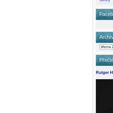
horory
Faceb
Archí
Přečtě
Rutger Ha