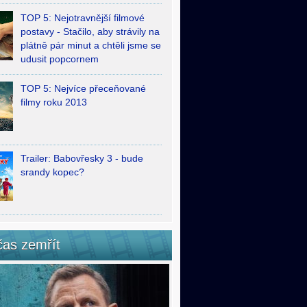
TOP 5: Nejotravnější filmové
postavy - Stačilo, aby strávily na
plátně pár minut a chtěli jsme se
udusit popcornem
TOP 5: Nejvíce přeceňované
filmy roku 2013
Trailer: Babovřesky 3 - bude
srandy kopec?
čas zemřít