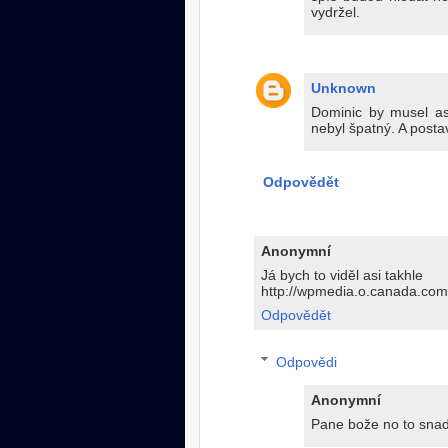
vydržel.
Unknown
Dominic by musel a
nebyl špatný. A post
Odpovědět
Anonymní
Já bych to viděl asi takhle
http://wpmedia.o.canada.com
Odpovědět
Odpovědi
Anonymní
Pane bože no to snad 