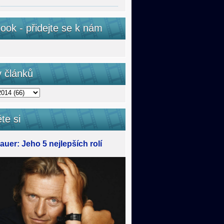
ook - přidejte se k nám
v článků
te si
uer: Jeho 5 nejlepších rolí