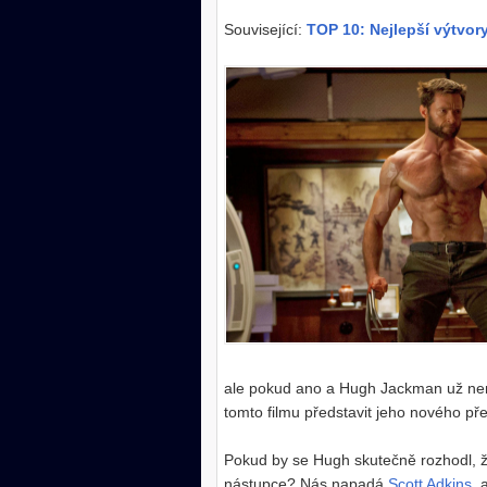
Související:
TOP 10: Nejlepší výtvo
ale pokud ano a Hugh Jackman už nem
tomto filmu představit jeho nového pře
Pokud by se Hugh skutečně rozhodl, ž
nástupce? Nás napadá
Scott Adkins
, 