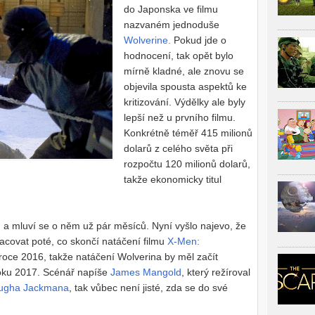
do Japonska ve filmu
nazvaném jednoduše
Wolverine.
Pokud jde o
hodnocení, tak opět bylo
mírně kladné, ale znovu se
objevila spousta aspektů ke
kritizování. Výdělky ale byly
lepší než u prvního filmu.
Konkrétně téměř 415 milionů
dolarů z celého světa při
rozpočtu 120 milionů dolarů,
takže ekonomicky titul
tou a mluví se o něm už pár měsíců. Nyní vyšlo najevo, že
racovat poté, co skončí natáčení filmu
X-Men:
v roce 2016, takže natáčení Wolverina by měl začít
oku 2017. Scénář napíše
James Mangold
, který režíroval
ugha Jackmana
, tak vůbec není jisté, zda se do své