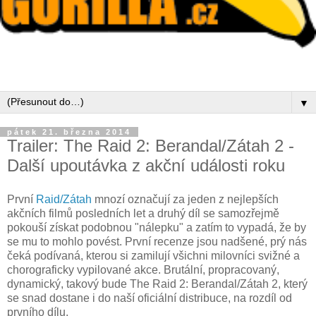
▼
pátek 21. března 2014
Trailer: The Raid 2: Berandal/Zátah 2 -
Další upoutávka z akční události roku
První
Raid/Zátah
mnozí označují za jeden z nejlepších
akčních filmů posledních let a druhý díl se samozřejmě
pokouší získat podobnou "nálepku" a zatím to vypadá, že by
se mu to mohlo povést. První recenze jsou nadšené, prý nás
čeká podívaná, kterou si zamilují všichni milovníci svižné a
chorograficky vypilované akce. Brutální, propracovaný,
dynamický, takový bude The Raid 2: Berandal/Zátah 2, který
se snad dostane i do naší oficiální distribuce, na rozdíl od
prvního dílu.