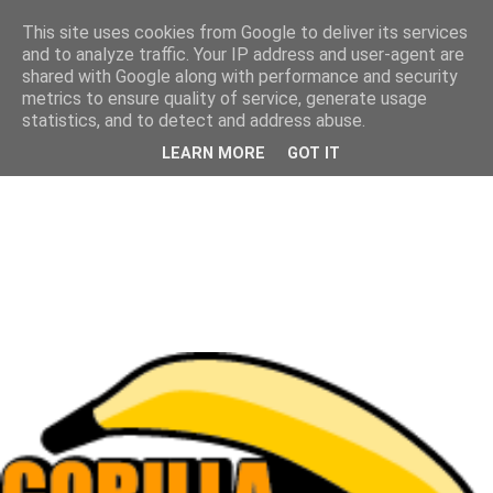
This site uses cookies from Google to deliver its services
and to analyze traffic. Your IP address and user-agent are
shared with Google along with performance and security
metrics to ensure quality of service, generate usage
statistics, and to detect and address abuse.
LEARN MORE
GOT IT