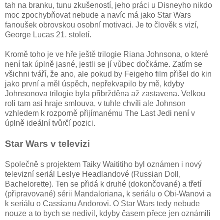
tah na branku, tunu zkušeností, jeho práci u Disneyho nikdo
moc zpochybňovat nebude a navíc má jako Star Wars
fanoušek obrovskou osobní motivaci. Je to člověk s vizí,
George Lucas 21. století.
Kromě toho je ve hře ještě trilogie Riana Johnsona, o které
není tak úplně jasné, jestli se jí vůbec dočkáme. Zatím se
všichni tváří, že ano, ale pokud by Feigeho film přišel do kin
jako první a měl úspěch, nepřekvapilo by mě, kdyby
Johnsonova trilogie byla přibržděna až zastavena. Velkou
roli tam asi hraje smlouva, v tuhle chvíli ale Johnson
vzhledem k rozporně přijímanému The Last Jedi není v
úplně ideální tvůrčí pozici.
Star Wars v televizi
Společně s projektem Taiky Waititiho byl oznámen i nový
televizní seriál Leslye Headlandové (Russian Doll,
Bachelorette). Ten se přidá k druhé (dokončované) a třetí
(připravované) sérii Mandaloriana, k seriálu o Obi-Wanovi a
k seriálu o Cassianu Andorovi. O Star Wars tedy nebude
nouze a to bych se nedivil, kdyby časem přece jen oznámili