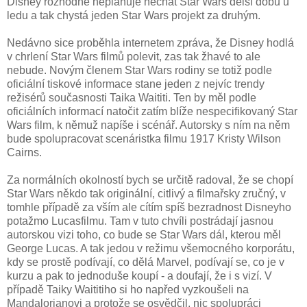
Disney rozhodně neplánuje nechat Star Wars delší dobu u
ledu a tak chystá jeden Star Wars projekt za druhým.
Nedávno sice proběhla internetem zpráva, že Disney hodlá
v chrlení Star Wars filmů polevit, zas tak žhavé to ale
nebude. Novým členem Star Wars rodiny se totiž podle
oficiální tiskové informace stane jeden z nejvíc trendy
režisérů současnosti Taika Waititi. Ten by měl podle
oficiálních informací natočit zatím blíže nespecifikovaný Star
Wars film, k němuž napíše i scénář. Autorsky s ním na něm
bude spolupracovat scenáristka filmu 1917 Kristy Wilson
Cairns.
Za normálních okolností bych se určitě radoval, že se chopí
Star Wars někdo tak originální, citlivý a filmařsky zručný, v
tomhle případě za vším ale cítím spíš bezradnost Disneyho
potažmo Lucasfilmu. Tam v tuto chvíli postrádají jasnou
autorskou vizi toho, co bude se Star Wars dál, kterou měl
George Lucas. A tak jedou v režimu všemocného korporátu,
kdy se prostě podívají, co dělá Marvel, podívají se, co je v
kurzu a pak to jednoduše koupí - a doufají, že i s vizí. V
případě Taiky Waititiho si ho napřed vyzkoušeli na
Mandalorianovi a protože se osvědčil, nic spolupráci