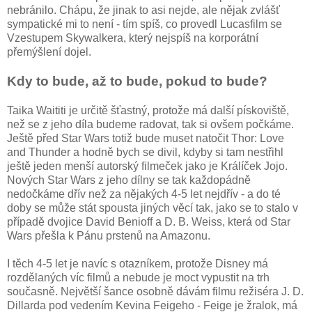
nebránilo. Chápu, že jinak to asi nejde, ale nějak zvlášť
sympatické mi to není - tím spíš, co provedl Lucasfilm se
Vzestupem Skywalkera, který nejspíš na korporátní
přemýšlení dojel.
Kdy to bude, až to bude, pokud to bude?
Taika Waititi je určitě šťastný, protože má další pískoviště,
než se z jeho díla budeme radovat, tak si ovšem počkáme.
Ještě před Star Wars totiž bude muset natočit Thor: Love
and Thunder a hodně bych se divil, kdyby si tam nestřihl
ještě jeden menší autorský filmeček jako je Králíček Jojo.
Nových Star Wars z jeho dílny se tak každopádně
nedočkáme dřív než za nějakých 4-5 let nejdřív - a do té
doby se může stát spousta jiných věcí tak, jako se to stalo v
případě dvojice David Benioff a D. B. Weiss, která od Star
Wars přešla k Pánu prstenů na Amazonu.
I těch 4-5 let je navíc s otazníkem, protože Disney má
rozdělaných víc filmů a nebude je moct vypustit na trh
současně. Největší šance osobně dávám filmu režiséra J. D.
Dillarda pod vedením Kevina Feigeho - Feige je žralok, má