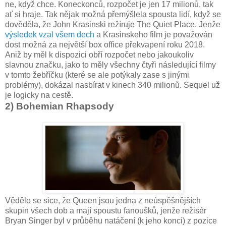
ne, když chce. Koneckonců, rozpočet je jen 17 milionů, tak
ať si hraje. Tak nějak možná přemýšlela spousta lidí, když se
dověděla, že John Krasinski režíruje The Quiet Place. Jenže
výsledek vzal všem dech
a Krasinskeho film je považován
dost možná za největší box office překvapení roku 2018.
Aniž by měl k dispozici obří rozpočet nebo jakoukoliv
slavnou značku, jako to měly všechny čtyři následující filmy
v tomto žebříčku (které se ale potýkaly zase s jinými
problémy), dokázal nasbírat v kinech 340 milionů. Sequel už
je logicky na cestě.
2) Bohemian Rhapsody
Vědělo se sice, že Queen jsou jedna z neúspěšnějších
skupin všech dob a mají spoustu fanoušků, jenže režisér
Bryan Singer byl v průběhu natáčení (k jeho konci) z pozice