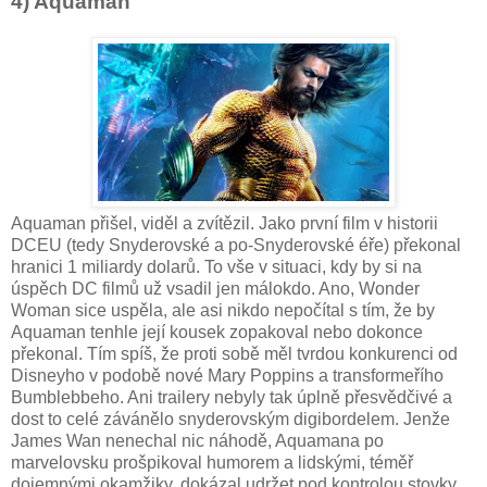
4) Aquaman
Aquaman přišel, viděl a zvítězil. Jako první film v historii
DCEU (tedy Snyderovské a po-Snyderovské éře) překonal
hranici 1 miliardy dolarů. To vše v situaci, kdy by si na
úspěch DC filmů už vsadil jen málokdo. Ano, Wonder
Woman sice uspěla, ale asi nikdo nepočítal s tím, že by
Aquaman tenhle její kousek zopakoval nebo dokonce
překonal. Tím spíš, že proti sobě měl tvrdou konkurenci od
Disneyho v podobě nové Mary Poppins a transformeřího
Bumblebbeho. Ani trailery nebyly tak úplně přesvědčivé a
dost to celé závánělo snyderovským digibordelem. Jenže
James Wan nenechal nic náhodě, Aquamana po
marvelovsku prošpikoval humorem a lidskými, téměř
dojemnými okamžiky, dokázal udržet pod kontrolou stovky