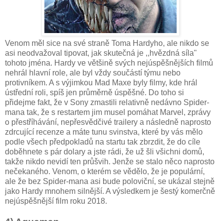
Venom měl sice na své straně Toma Hardyho, ale nikdo se
asi neodvažoval tipovat, jak skutečná je ,,hvězdná síla"
tohoto jména. Hardy ve většině svých nejúspěšnějších filmů
nehrál hlavní role, ale byl vždy součástí týmu nebo
protivníkem. A s výjimkou Mad Maxe byly filmy, kde hrál
ústřední roli, spíš jen průměrně úspěšné. Do toho si
přidejme fakt, že v Sony zmastili relativně nedávno Spider-
mana tak, že s restartem jim musel pomáhat Marvel, zprávy
o přestříhávání, nepřesvědčivé trailery a následně naprosto
zdrcující recenze a máte tunu svinstva, které by vás mělo
podle všech předpokladů na startu tak zbrzdit, že do cíle
doběhnete s pár dolary a jste rádi, že už šli všichni domů,
takže nikdo nevidí ten průšvih. Jenže se stalo něco naprosto
nečekaného. Venom, o kterém se vědělo, že je populární,
ale že bez Spider-mana asi bude poloviční, se ukázal stejně
jako Hardy mnohem silnější. A výsledkem je šestý komerčně
nejúspěšnější film roku 2018.