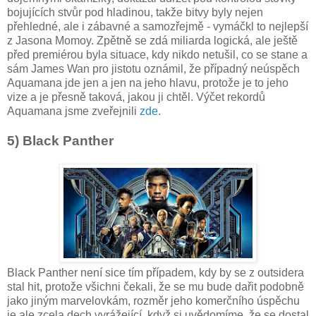
bojujících stvůr pod hladinou, takže bitvy byly nejen
přehledné, ale i zábavné a samozřejmě - vymáčkl to nejlepší
z Jasona Momoy. Zpětně se zdá miliarda logická, ale ještě
před premiérou byla situace, kdy nikdo netušil, co se stane a
sám James Wan pro jistotu oznámil, že případný neúspěch
Aquamana jde jen a jen na jeho hlavu, protože je to jeho
vize a je přesně taková, jakou ji chtěl. Výčet rekordů
Aquamana jsme zveřejnili
zde
.
5) Black Panther
Black Panther není sice tím případem, kdy by se z outsidera
stal hit, protože všichni čekali, že se mu bude dařit podobně
jako jiným marvelovkám, rozměr jeho komerčního úspěchu
je ale zcela dech vyrážející, když si uvědomíme, že se dostal