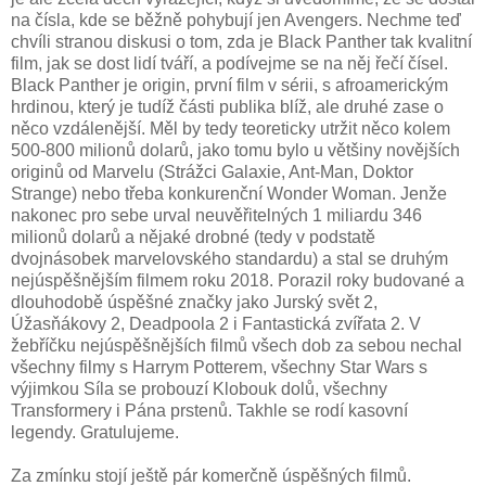
na čísla, kde se běžně pohybují jen Avengers. Nechme teď
chvíli stranou diskusi o tom, zda je Black Panther tak kvalitní
film, jak se dost lidí tváří, a podívejme se na něj řečí čísel.
Black Panther je origin, první film v sérii, s afroamerickým
hrdinou, který je tudíž části publika blíž, ale druhé zase o
něco vzdálenější. Měl by tedy teoreticky utržit něco kolem
500-800 milionů dolarů, jako tomu bylo u většiny novějších
originů od Marvelu (Strážci Galaxie, Ant-Man, Doktor
Strange) nebo třeba konkurenční Wonder Woman. Jenže
nakonec pro sebe urval neuvěřitelných 1 miliardu 346
milionů dolarů a nějaké drobné (tedy v podstatě
dvojnásobek marvelovského standardu) a stal se druhým
nejúspěšnějším filmem roku 2018. Porazil roky budované a
dlouhodobě úspěšné značky jako Jurský svět 2,
Úžasňákovy 2, Deadpoola 2 i Fantastická zvířata 2. V
žebříčku nejúspěšnějších filmů všech dob za sebou nechal
všechny filmy s Harrym Potterem, všechny Star Wars s
výjimkou Síla se probouzí Klobouk dolů, všechny
Transformery i Pána prstenů. Takhle se rodí kasovní
legendy. Gratulujeme.
Za zmínku stojí ještě pár komerčně úspěšných filmů.