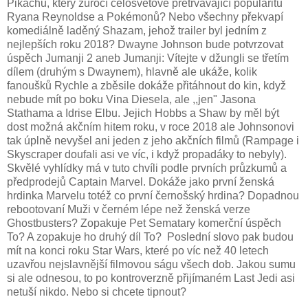
Pikachu, který zúročí celosvětově přetrvávající popularitu
Ryana Reynoldse a Pokémonů? Nebo všechny překvapí
komediálně laděný Shazam, jehož trailer byl jedním z
nejlepších roku 2018? Dwayne Johnson bude potvrzovat
úspěch Jumanji 2 aneb Jumanji: Vítejte v džungli se třetím
dílem (druhým s Dwaynem), hlavně ale ukáže, kolik
fanoušků Rychle a zběsile dokáže přitáhnout do kin, když
nebude mít po boku Vina Diesela, ale ,,jen" Jasona
Stathama a Idrise Elbu. Jejich Hobbs a Shaw by měl být
dost možná akčním hitem roku, v roce 2018 ale Johnsonovi
tak úplně nevyšel ani jeden z jeho akčních filmů (Rampage i
Skyscraper doufali asi ve víc, i když propadáky to nebyly).
Skvělé vyhlídky má v tuto chvíli podle prvních průzkumů a
předprodejů Captain Marvel. Dokáže jako první ženská
hrdinka Marvelu totéž co první černošský hrdina? Dopadnou
rebootovaní Muži v černém lépe než ženská verze
Ghostbusters? Zopakuje Pet Sematary komerční úspěch
To? A zopakuje ho druhý díl To? Poslední slovo pak budou
mít na konci roku Star Wars, které po víc než 40 letech
uzavřou nejslavnější filmovou ságu všech dob. Jakou sumu
si ale odnesou, to po kontroverzně přijímaném Last Jedi asi
netuší nikdo. Nebo si chcete tipnout?