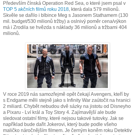
Především čínská Operation Red Sea, o které jsem psal v
TOP 5 akčních filmů roku 2018
, která dala 579 milionů.
Skvěle se dařilo i blbince Meg s Jasonem Stathamem (130
mil. budget/530 milionů tržby) a oslnivý poměr cena/výkon
má i Zrodila se hvězda s náklady 36 milionů a tržbami 404
milionů.
V roce 2019 nás samozřejmě opět čekají Avengers, kteří by
s Endgame měli stejně jako s Infinity War zaútočit na hranici
2 miliard. Chybět nebudou dvě sázky na jistotu od Disneyho
a Pixaru - Lví král a Toy Story 4. Zajímavější ale bude
sledovat ostatní filmy, které nejsou takové tutovky. Jak se
například bude dařit Jokerovi, který bude podle všeho
maličko náročnějším filmem. Je černým koněm roku Detektiv