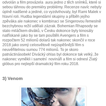
odvolán a film provázela aura jedno z těch snímků, které si
sebou táhnou do premiéry problémy. Recenze navíc nebyly
úplně nadšené a jediné, co vyzdvihovaly, byl Rami Malek v
hlavní roli. Hudba legendární skupiny a příběh jejího
zpěváka ale nakonec v kombinaci se Singerovou řemeslně
bezchybnou režií udělali zázrak. Bohemian Rhapsody se
stalo miláčkem diváků, v Česku dokonce byly kinosály
natřískané jako by se tam pouštěli Avengers a film s
rozpočtem 52 milionů dolarů tak nakonec skončil v roce
2018 jako osmý celosvětově nejúspěšnější film s
neuvěřitelnou sumou 774 milionů. To je skoro
patnáctinásobek! Divácký ohlas byl dokonce tak velký, že
nakonec vyměkli i samotní novináři a film si odnesl Zlatý
glóbus pro nejlepší dramatický film roku 2018.
3) Venom