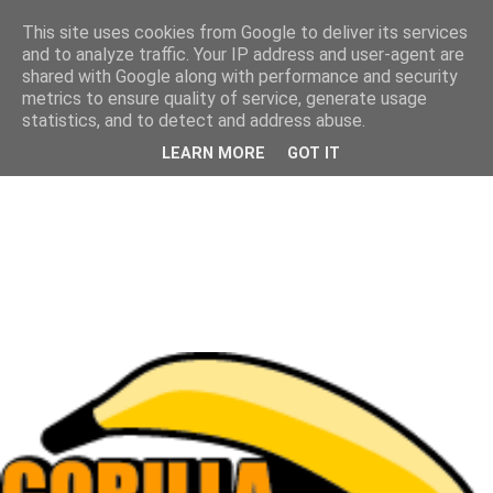
This site uses cookies from Google to deliver its services
and to analyze traffic. Your IP address and user-agent are
shared with Google along with performance and security
metrics to ensure quality of service, generate usage
statistics, and to detect and address abuse.
LEARN MORE
GOT IT