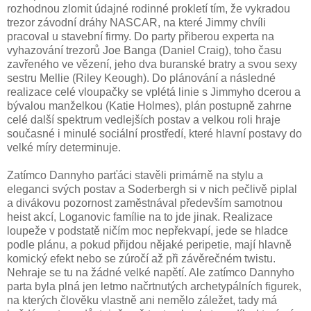
rozhodnou zlomit údajné rodinné prokletí tím, že vykradou
trezor závodní dráhy NASCAR, na které Jimmy chvíli
pracoval u stavební firmy. Do party přiberou experta na
vyhazování trezorů Joe Banga (Daniel Craig), toho času
zavřeného ve vězení, jeho dva buranské bratry a svou sexy
sestru Mellie (Riley Keough). Do plánování a následné
realizace celé vloupačky se vplétá linie s Jimmyho dcerou a
bývalou manželkou (Katie Holmes), plán postupně zahrne
celé další spektrum vedlejších postav a velkou roli hraje
současné i minulé sociální prostředí, které hlavní postavy do
velké míry determinuje.
Zatímco Dannyho parťáci stavěli primárně na stylu a
eleganci svých postav a Soderbergh si v nich pečlivě piplal
a divákovu pozornost zaměstnával především samotnou
heist akcí, Loganovic famílie na to jde jinak. Realizace
loupeže v podstatě ničím moc nepřekvapí, jede se hladce
podle plánu, a pokud přijdou nějaké peripetie, mají hlavně
komický efekt nebo se zúročí až při závěrečném twistu.
Nehraje se tu na žádné velké napětí. Ale zatímco Dannyho
parta byla plná jen letmo načrtnutých archetypálních figurek,
na kterých člověku vlastně ani nemělo záležet, tady má