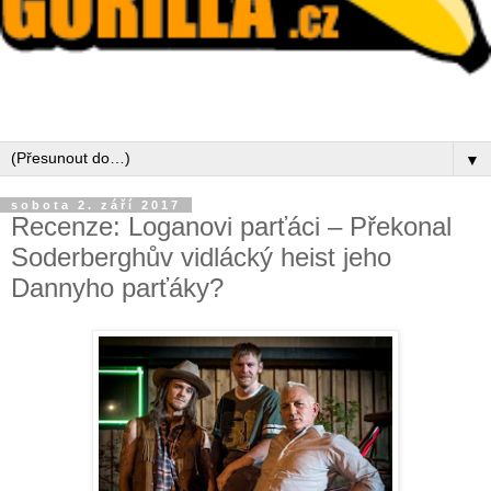
▼
sobota 2. září 2017
Recenze: Loganovi parťáci – Překonal
Soderberghův vidlácký heist jeho
Dannyho parťáky?