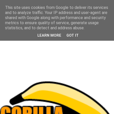
This site uses cookies from Google to deliver its services
and to analyze traffic. Your IP address and user-agent are
shared with Google along with performance and security
metrics to ensure quality of service, generate usage
statistics, and to detect and address abuse.
LEARN MORE
GOT IT