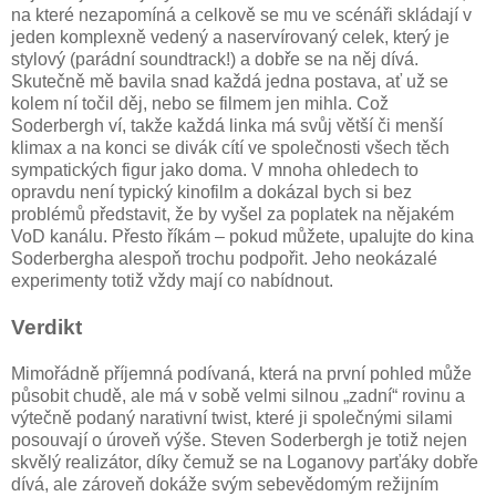
na které nezapomíná a celkově se mu ve scénáři skládají v
jeden komplexně vedený a naservírovaný celek, který je
stylový (parádní soundtrack!) a dobře se na něj dívá.
Skutečně mě bavila snad každá jedna postava, ať už se
kolem ní točil děj, nebo se filmem jen mihla. Což
Soderbergh ví, takže každá linka má svůj větší či menší
klimax a na konci se divák cítí ve společnosti všech těch
sympatických figur jako doma. V mnoha ohledech to
opravdu není typický kinofilm a dokázal bych si bez
problémů představit, že by vyšel za poplatek na nějakém
VoD kanálu. Přesto říkám – pokud můžete, upalujte do kina
Soderbergha alespoň trochu podpořit. Jeho neokázalé
experimenty totiž vždy mají co nabídnout.
Verdikt
Mimořádně příjemná podívaná, která na první pohled může
působit chudě, ale má v sobě velmi silnou „zadní“ rovinu a
výtečně podaný narativní twist, které ji společnými silami
posouvají o úroveň výše. Steven Soderbergh je totiž nejen
skvělý realizátor, díky čemuž se na Loganovy parťáky dobře
dívá, ale zároveň dokáže svým sebevědomým režijním