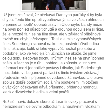
Už jsem zmiňoval, že očekávat Dannyho parťáky 4 by byla
chyba. Tento film oproti vypulírovaným a ve všech ohledech
příjemně „smooth“ dobrodružstvím Clooneyho bandy může
na první pohled působit chudě a dlouhou dobu jsem si říkal,
že je hrozně fajn se na film dívat, ale v základní příběhové
rovině mu chybí překvapení. To si ale mistr vypravěčských
fines Soderbergh schoval na konec, poslední čtvrthodina
filmu ukazuje, kolik si toho vypravěč nechal pro sebe a
podobně jako ve Vedlejších účincích se ukáže, že jsme
celou dobu sledovali trochu jiný film, než se na první pohled
zdálo. Všechno je o úhlu pohledu a způsobu distribuce
informací mezi jednotlivé postavy i diváky, jak Soderbergh
moc dobře ví. Loganovi parťáci i s tímto twistem zůstávají
především velmi příjemně odvedenou žánrovkou, ale právě
spolu s dobře podaným sociálním podtextem jim otočení
diváckých očekávání dává příjemnou přidanou hodnotu,
která z diváckého hlediska velmi potěší.
Režisér navíc dokáže skoro až tarantinovsky pracovat s
nejrůznějšími dějovými odbočkami a narativními vložkami,