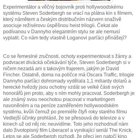
Experimentátor a věčný bojovník proti hollywoodskému
systému Steven Soderbergh se vrací na plátna kin s filmem,
který námětem a českým distribučním názvem snaživě
asociuje režisérovu úspěšnou heist trilogii. Čekat ale
podívanou v Dannyho elegantním stylu se ale nemusí
vyplatit. Co nám tedy vlastně Loganovi parťáci přinášejí?
Co se řemeslné zručnosti, ochoty experimentovat s žánry a
podvracet divácká očekávání týče, Steven Soderbergh si v
ničem nezadá ani s takovým frajerem, jakým je David
Fincher. Ostatně, doma na poličce má Oscara Traffic, trilogie
Dannyho parťáci dohromady vydělala 1,1 miliardy dolarů a
herecké hvězdy jsou ochotny vzdát se velké části svých
honorářů jen proto, aby s ním mohly pracovat. Soderbergh je
ale známý svou neochotou pracovat v marketingem
navoněném a na peníze zaměřeném hollywoodském
systému, kvůli čemuž po premiéře čtyři roky starého filmu
Vedlejší účinky prohlásil, že se přesouvá do televize a v
kinech už od něj nic neuvidíme. Toto jeho rozhodnutí nám
dalo životopisný film Liberace! a vynikající seriál The Knick.
Letos se ale Soderbergh rozhodl, že přeci jen natočí kino