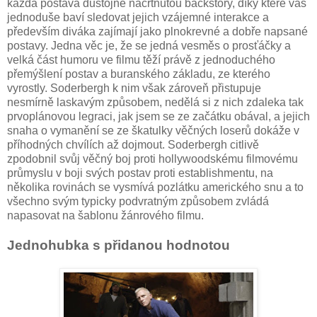
každá postava důstojně načrtnutou backstory, díky které vás
jednoduše baví sledovat jejich vzájemné interakce a
především diváka zajímají jako plnokrevné a dobře napsané
postavy. Jedna věc je, že se jedná vesměs o prosťáčky a
velká část humoru ve filmu těží právě z jednoduchého
přemýšlení postav a buranského základu, ze kterého
vyrostly. Soderbergh k nim však zároveň přistupuje
nesmírně laskavým způsobem, nedělá si z nich zdaleka tak
prvoplánovou legraci, jak jsem se ze začátku obával, a jejich
snaha o vymanění se ze škatulky věčných loserů dokáže v
příhodných chvílích až dojmout. Soderbergh citlivě
zpodobnil svůj věčný boj proti hollywoodskému filmovému
průmyslu v boji svých postav proti establishmentu, na
několika rovinách se vysmívá pozlátku amerického snu a to
všechno svým typicky podvratným způsobem zvládá
napasovat na šablonu žánrového filmu.
Jednohubka s přidanou hodnotou