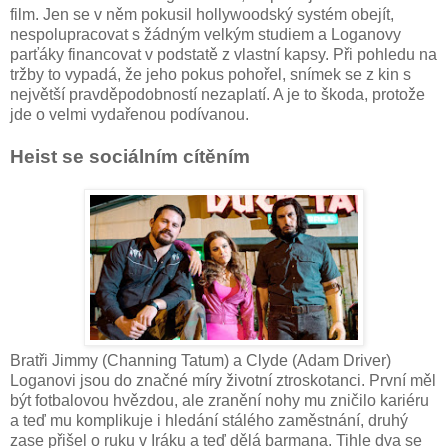
film. Jen se v něm pokusil hollywoodský systém obejít,
nespolupracovat s žádným velkým studiem a Loganovy
parťáky financovat v podstatě z vlastní kapsy. Při pohledu na
tržby to vypadá, že jeho pokus pohořel, snímek se z kin s
největší pravděpodobností nezaplatí. A je to škoda, protože
jde o velmi vydařenou podívanou.
Heist se sociálním cítěním
Bratři Jimmy (Channing Tatum) a Clyde (Adam Driver)
Loganovi jsou do značné míry životní ztroskotanci. První měl
být fotbalovou hvězdou, ale zranění nohy mu zničilo kariéru
a teď mu komplikuje i hledání stálého zaměstnání, druhý
zase přišel o ruku v Iráku a teď dělá barmana. Tihle dva se