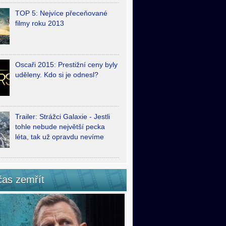
TOP 5: Nejvíce přeceňované
filmy roku 2013
Oscaři 2015: Prestižní ceny byly
uděleny. Kdo si je odnesl?
Trailer: Strážci Galaxie - Jestli
tohle nebude největší pecka
léta, tak už opravdu nevíme
čas zemřít