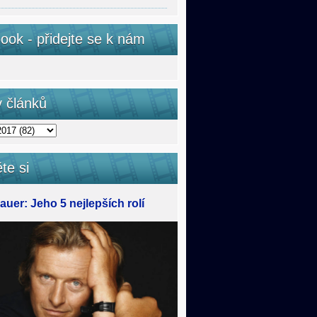
ook - přidejte se k nám
v článků
te si
uer: Jeho 5 nejlepších rolí