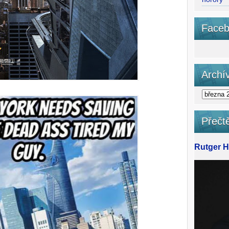
Faceb
Archí
Přečtě
Rutger Ha