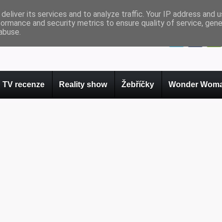
deliver its services and to analyze traffic. Your IP address and 
formance and security metrics to ensure quality of service, gen
abuse.
TV recenze
Reality show
Žebříčky
Wonder Woma