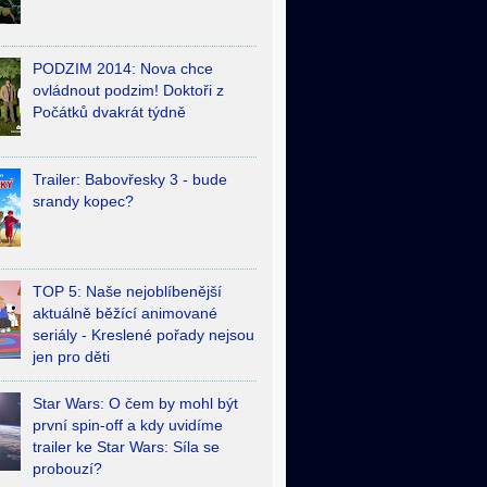
PODZIM 2014: Nova chce
ovládnout podzim! Doktoři z
Počátků dvakrát týdně
Trailer: Babovřesky 3 - bude
srandy kopec?
TOP 5: Naše nejoblíbenější
aktuálně běžící animované
seriály - Kreslené pořady nejsou
jen pro děti
Star Wars: O čem by mohl být
první spin-off a kdy uvidíme
trailer ke Star Wars: Síla se
probouzí?