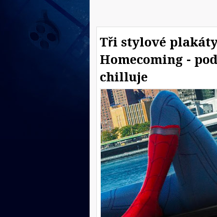
Tři stylové plakát
Homecoming - podí
chilluje