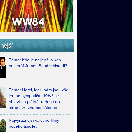
nější
Téma: Kdo je nejlepší a kdo
nejhorší James Bond v historii?
Téma: Herci, kteří nám jsou vše,
jen ne sympatičtí - Když se
objeví na plátně, radostí do
stropu zrovna neskáčeme
Nejvýraznější válečné filmy
nového tisíciletí