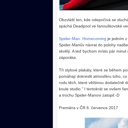
Obzvlášť ten, kde odepočívá se sluchá
spáchá Deadpool ve fanouškovské ver
Spider-Man: Homecoming
je jedním 
Spider-Manův návrat do polohy nadše
skvělý. A teď bychom místo pár minut m
záporáka.
Tři stylové plakáty, které se během po
pomáhají dokreslit atmosféru toho, co 
rodu těch, které většinou dodatečně dě
koule studio." I tentokrát se ovšem fa
a trochu Spider-Manovi zatopil:-D
Premiéra v ČR 6. července 2017