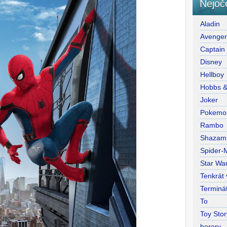
Nejoč
Aladin
Avenge
Captain
Disney
Hellboy
Hobbs 
Joker
Pokemo
Rambo
Shazam
Spider-
Star War
Tenkrát
Terminá
To
Toy Stor
horory