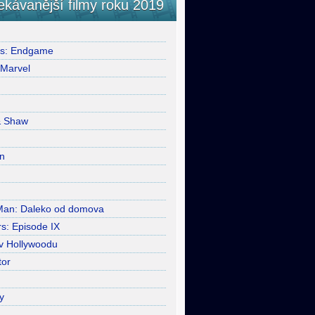
ekávanější filmy roku 2019
rs: Endgame
 Marvel
& Shaw
n
Man: Daleko od domova
s: Episode IX
 v Hollywoodu
tor
y