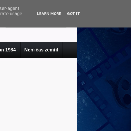
user-agent
erate usage
LEARN MORE
GOT IT
n 1984
Není čas zemřít