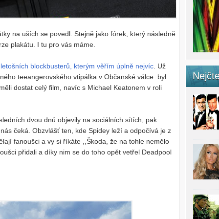
tky na uších se povedl. Stejně jako fórek, který následně
ze plakátu. I tu pro vás máme.
z
letošních blockbusterů, kterým věřím úplně nejvíc
. Už
Nejčte
ného teeangerovského vtipálka v Občanské válce byl
ěli dostat celý film, navíc s Michael Keatonem v roli
sledních dvou dnů objevily na sociálních sítích, pak
nás čeká. Obzvlášť ten, kde Spidey leží a odpočívá je z
lají fanoušci a vy si říkáte ,,Škoda, že na tohle nemělo
noušci přidali a díky nim se do toho opět vetřel Deadpool