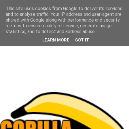
This site uses cookies from Google to deliver its services
and to analyze traffic. Your IP address and user-agent are
shared with Google along with performance and security
metrics to ensure quality of service, generate usage
statistics, and to detect and address abuse.
LEARN MORE
GOT IT