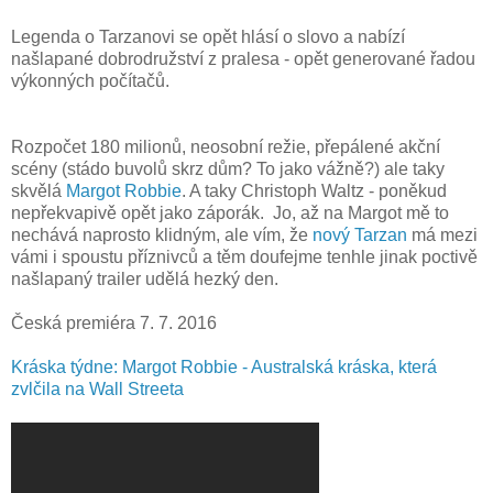
Legenda o Tarzanovi se opět hlásí o slovo a nabízí
našlapané dobrodružství z pralesa - opět generované řadou
výkonných počítačů.
Rozpočet 180 milionů, neosobní režie, přepálené akční
scény (stádo buvolů skrz dům? To jako vážně?) ale taky
skvělá
Margot Robbie
. A taky Christoph Waltz - poněkud
nepřekvapivě opět jako záporák. Jo, až na Margot mě to
nechává naprosto klidným, ale vím, že
nový Tarzan
má mezi
vámi i spoustu příznivců a těm doufejme tenhle jinak poctivě
našlapaný trailer udělá hezký den.
Česká premiéra 7. 7. 2016
Kráska týdne: Margot Robbie - Australská kráska, která
zvlčila na Wall Streeta