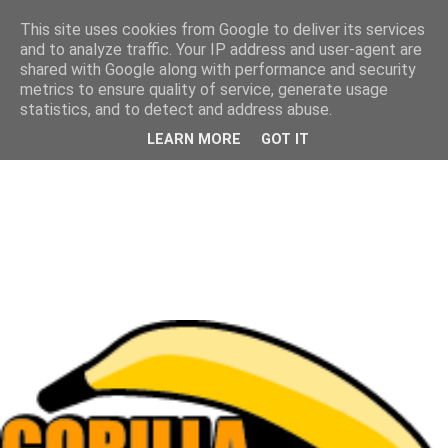
This site uses cookies from Google to deliver its services
and to analyze traffic. Your IP address and user-agent are
shared with Google along with performance and security
metrics to ensure quality of service, generate usage
statistics, and to detect and address abuse.
LEARN MORE
GOT IT