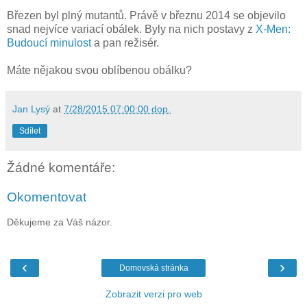
Březen byl plný mutantů. Právě v březnu 2014 se objevilo
snad nejvíce variací obálek. Byly na nich postavy z
X-Men:
Budoucí minulost
a pan režisér.
Máte nějakou svou oblíbenou obálku?
Jan Lysý
at
7/28/2015 07:00:00 dop.
Sdílet
Žádné komentáře:
Okomentovat
Děkujeme za Váš názor.
‹
›
Domovská stránka
Zobrazit verzi pro web