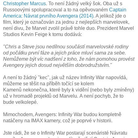
Christopher Marcus
. To není žádný velký šok. Oba už s
Russoovými spolupracoval a to na opěvovaném
Captain
America: Návrat prvního Avengera (2014)
. A jelikož jde o
film, který je označován za jednu z nejlepších marvelovek,
není divu, že Marvel zvolil právě tohle duo. Prezident Marvel
Studios Kevin Feige k tomu dodává:
"Chris a Steve jsou nedílnou součástí marvelovské rodiny
od počátku první fáze a jejich práce mluví sama za sebe.
Nemůžeme být víc nadšení z toho, že nám pomohou provést
Avengery jejich dosud největším dobrodružstvím."
A není to žádný "kec", jak už název Infinity War napovídá,
můžeme se těšit na příběh točící se kolem
Kamenů nekonečna, které byly k vidění (nebo byly zmíněny)
už v hromadě projektů od Marvelu. A není pochyb, že to
bude velkolepé.
Mimochodem, Avengers: Infinity War budou kompletně
natáčeny na IMAX kamery, což je poprvé v historii.
Jste rádi, že se o Infinity War postarají scenáristé Návratu