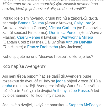
Může tento ne zrovna soudržný tým zastavit nesmrtelnou
hrozbu, která je jiná než cokoliv, co dosud znali?"
Pokud jde o zmiňovanou grupu hrdinů a záporáků, tak ta
zahrnuje
Branda Routha
(Atom z Arrowa),
Caity Lotz
(v
Arrowovi ztvárnila Canary),
Victora Garbera
(ve Flashovi si
zahrál součást Firestorma),
Dominica Purcell
(Heat Wave z
Flashe),
Ciarru Renee
(Hawkgirl),
Wentwortha Millera
(Captain Cold z Flashe). Dál uvidíme
Arthura Darvilla
(Rip Hunter) a
Franze Drahmeha
(Jay Jackson).
Koho tipujete na onu "děsivou hrozbu", o které je řeč?
Kdo napíše Avengers?
Asi není třeba připomínat, že další díl Avengers bude
rozseknut do dvou částí, kdy se
jedna
objeví v roce 2018 a
druhá
o rok později. Avengers: Infinity War už našli svého
režiséra (režiséry) a to dvojici
Anthony
a
Joe Russo.
A teď
bylo oznámeno i to, kdo filmy napíše.
Jde také o dvojici, i když ne bratrskou -
Stephen McFeely
a