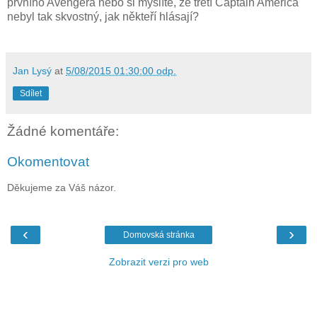
prvního Avengera nebo si myslíte, že třetí Captain America
nebyl tak skvostný, jak někteří hlásají?
Jan Lysý
at
5/08/2015 01:30:00 odp.
Sdílet
Žádné komentáře:
Okomentovat
Děkujeme za Váš názor.
‹
›
Domovská stránka
Zobrazit verzi pro web