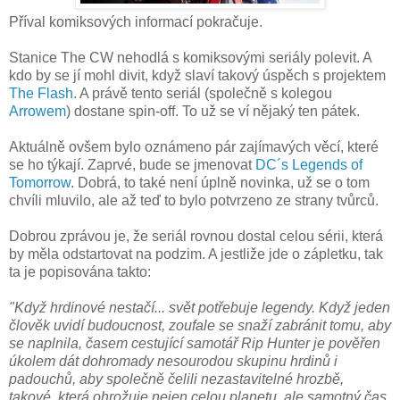
Příval komiksových informací pokračuje.
Stanice The CW nehodlá s komiksovými seriály polevit. A
kdo by se jí mohl divit, když slaví takový úspěch s projektem
The Flash
. A právě tento seriál (společně s kolegou
Arrowem
) dostane spin-off. To už se ví nějaký ten pátek.
Aktuálně ovšem bylo oznámeno pár zajímavých věcí, které
se ho týkají. Zaprvé, bude se jmenovat
DC´s Legends of
Tomorrow
. Dobrá, to také není úplně novinka, už se o tom
chvíli mluvilo, ale až teď to bylo potvrzeno ze strany tvůrců.
Dobrou zprávou je, že seriál rovnou dostal celou sérii, která
by měla odstartovat na podzim. A jestliže jde o zápletku, tak
ta je popisována takto:
"Když hrdinové nestačí... svět potřebuje legendy. Když jeden
člověk uvidí budoucnost, zoufale se snaží zabránit tomu, aby
se naplnila, časem cestující samotář Rip Hunter je pověřen
úkolem dát dohromady nesourodou skupinu hrdinů i
padouchů, aby společně čelili nezastavitelné hrozbě,
takové, která ohrožuje nejen celou planetu, ale samotný čas.