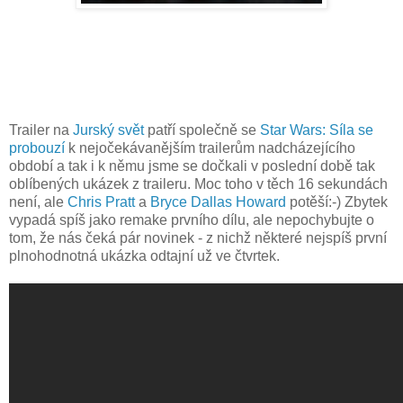
Trailer na
Jurský svět
patří společně se
Star Wars: Síla se
probouzí
k nejočekávanějším trailerům nadcházejícího
období a tak i k němu jsme se dočkali v poslední době tak
oblíbených ukázek z traileru. Moc toho v těch 16 sekundách
není, ale
Chris Pratt
a
Bryce Dallas Howard
potěší:-) Zbytek
vypadá spíš jako remake prvního dílu, ale nepochybujte o
tom, že nás čeká pár novinek - z nichž některé nejspíš první
plnohodnotná ukázka odtajní už ve čtvrtek.