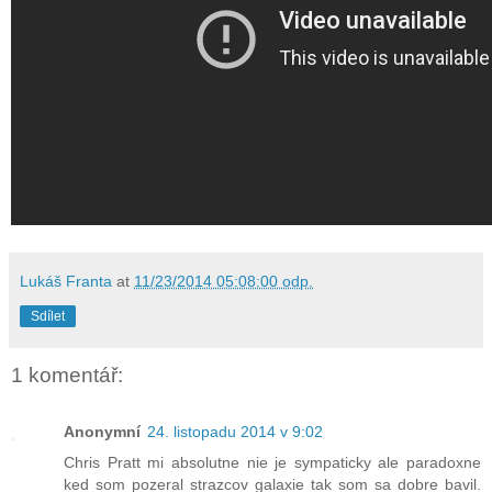
Lukáš Franta
at
11/23/2014 05:08:00 odp.
Sdílet
1 komentář:
Anonymní
24. listopadu 2014 v 9:02
Chris Pratt mi absolutne nie je sympaticky ale paradoxne
ked som pozeral strazcov galaxie tak som sa dobre bavil.