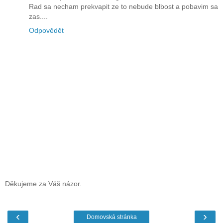
Rad sa necham prekvapit ze to nebude blbost a pobavim sa
zas....
Odpovědět
Děkujeme za Váš názor.
‹
›
Domovská stránka