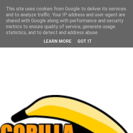
This site uses cookies from Google to deliver its services
and to analyze traffic. Your IP address and user-agent are
shared with Google along with performance and security
metrics to ensure quality of service, generate usage
statistics, and to detect and address abuse.
LEARN MORE
GOT IT