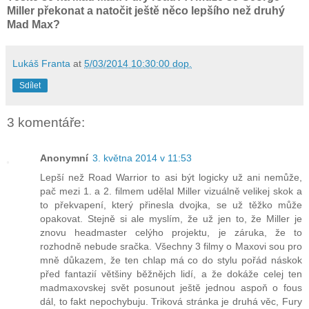
Miller překonat a natočit ještě něco lepšího než druhý
Mad Max?
Lukáš Franta
at
5/03/2014 10:30:00 dop.
Sdílet
3 komentáře:
Anonymní
3. května 2014 v 11:53
Lepší než Road Warrior to asi být logicky už ani nemůže,
pač mezi 1. a 2. filmem udělal Miller vizuálně velikej skok a
to překvapení, který přinesla dvojka, se už těžko může
opakovat. Stejně si ale myslím, že už jen to, že Miller je
znovu headmaster celýho projektu, je záruka, že to
rozhodně nebude sračka. Všechny 3 filmy o Maxovi sou pro
mně důkazem, že ten chlap má co do stylu pořád náskok
před fantazií většiny běžnějch lidí, a že dokáže celej ten
madmaxovskej svět posunout ještě jednou aspoň o fous
dál, to fakt nepochybuju. Triková stránka je druhá věc, Fury