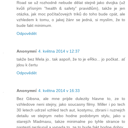
Road se už rozhodně nebude dělat stejně jako dvojka (už
kvůli přísným "health & safety" pravidlům), takže je jen
otázka, jak moc počítačovejch triků do toho bude cpát, ale
vzhledem k tomu, o jakej žánr se jedná, si myslím, že to
bude fakt minimum.
Odpovědět
Anonymní
4. května 2014 v 12:37
takže bez Mela jo.. tak aspoň, že to je eRko... jo počkat.. ať
jdou k čertu
Odpovědět
Anonymní
4. května 2014 v 16:33
Bez Gibsna, ale mne prijde dulezity hlavne to, ze to
vzhledove neni stejny, jako soucasny filmy. Miller i po tech
30 letech udrzel vzhled tech aut, kostymu, zbrani i ruznejch
detailu ve stejnym nebo hodne podobnym stylu, jako u
starejch Madmaxu, takze minimalne po tyhle strance to
nastesti nezkurvil a vypada to, ze to bude fakt hodne dobry.