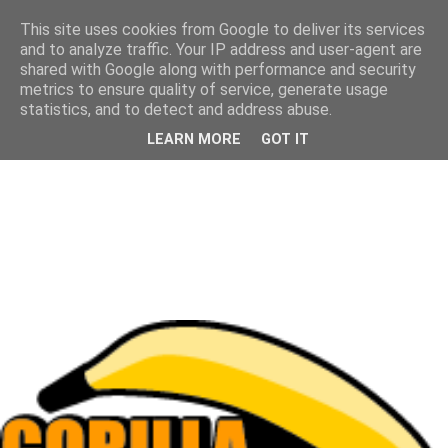
This site uses cookies from Google to deliver its services
and to analyze traffic. Your IP address and user-agent are
shared with Google along with performance and security
metrics to ensure quality of service, generate usage
statistics, and to detect and address abuse.
LEARN MORE
GOT IT