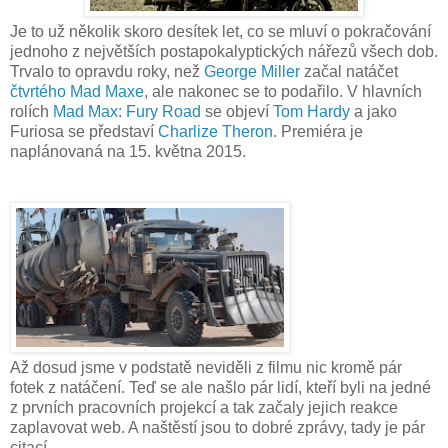
Je to už několik skoro desítek let, co se mluví o pokračování
jednoho z největších postapokalyptických nářezů všech dob.
Trvalo to opravdu roky, než
George Miller
začal natáčet
čtvrtého Mad Maxe
, ale nakonec se to podařilo. V hlavních
rolích
Mad Max: Fury Road
se objeví
Tom Hardy
a jako
Furiosa se představí
Charlize Theron
. Premiéra je
naplánovaná na 15. května 2015.
Až dosud jsme v podstatě neviděli z filmu nic kromě pár
fotek z natáčení. Teď se ale našlo pár lidí, kteří byli na jedné
z prvních pracovních projekcí a tak začaly jejich reakce
zaplavovat web. A naštěstí jsou to dobré zprávy, tady je pár
citací.