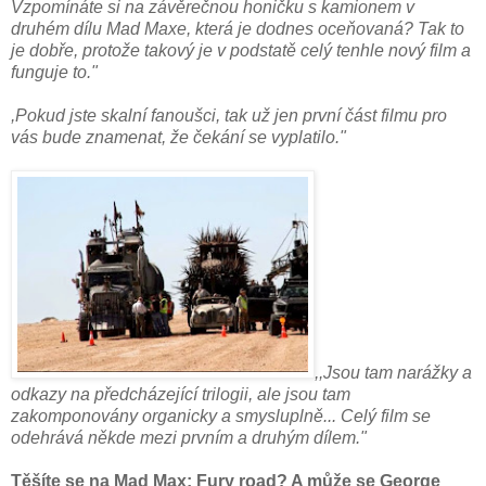
Vzpomínáte si na závěrečnou honičku s kamionem v
druhém dílu Mad Maxe, která je dodnes oceňovaná? Tak to
je dobře, protože takový je v podstatě celý tenhle nový film a
funguje to."
,Pokud jste skalní fanoušci, tak už jen první část filmu pro
vás bude znamenat, že čekání se vyplatilo."
,,Jsou tam narážky a
odkazy na předcházející trilogii, ale jsou tam
zakomponovány organicky a smysluplně... Celý film se
odehrává někde mezi prvním a druhým dílem."
Těšíte se na Mad Max: Fury road? A může se George