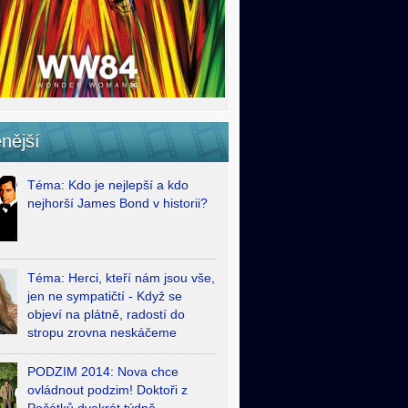
nější
Téma: Kdo je nejlepší a kdo
nejhorší James Bond v historii?
Téma: Herci, kteří nám jsou vše,
jen ne sympatičtí - Když se
objeví na plátně, radostí do
stropu zrovna neskáčeme
PODZIM 2014: Nova chce
ovládnout podzim! Doktoři z