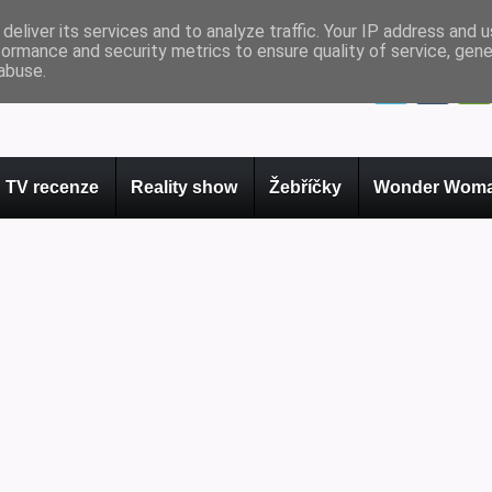
deliver its services and to analyze traffic. Your IP address and 
formance and security metrics to ensure quality of service, gen
abuse.
TV recenze
Reality show
Žebříčky
Wonder Woma