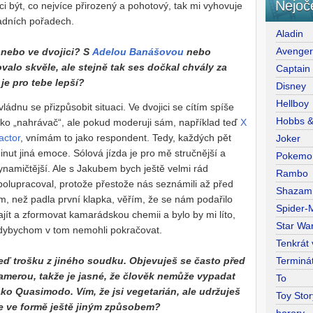
Nejoč
ci být, co nejvíce přirozený a pohotový, tak mi vyhovuje
adních pořadech.
Aladin
Avenge
 nebo ve dvojici? S
Adelou Banášovou
nebo
alo skvěle, ale stejně tak ses dočkal chvály za
Captain
je pro tebe lepší?
Disney
Hellboy
vládnu se přizpůsobit situaci. Ve dvojici se cítím spíše
Hobbs 
ako „nahrávač“, ale pokud moderuji sám, například teď
X
actor
, vnímám to jako respondent. Tedy, každých pět
Joker
inut jiná emoce. Sólová jízda je pro mě stručnější a
Pokemo
ynamičtější. Ale s Jakubem bych ještě velmi rád
Rambo
polupracoval, protože přestože nás seznámili až před
Shazam
ím, než padla první klapka, věřím, že se nám podařilo
Spider-
ajít a zformovat kamarádskou chemii a bylo by mi líto,
Star War
dybychom v tom nemohli pokračovat.
Tenkrát
Terminá
eď trošku z jiného soudku. Objevuješ se často před
amerou, takže je jasné, že člověk nemůže vypadat
To
ako Quasimodo. Vím, že jsi vegetarián, ale udržuješ
Toy Stor
e ve formě ještě jiným způsobem?