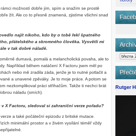
horory
 rámci možností dobře jím, spím a snažím se prostě
obře žít. Ale co to přesně znamená, zjistíme všichni snad
Faceb
povedlo najít nikoho, kdo by o tobě řekl špatného
lého, přátelského a skromného člověka. Vysvětli mi
Archí
tále v tak dobré náladě.
 poměrně dumavá, pomalá a melancholická povaha, ale to
dy. Například během natáčení X Factoru jsem měl po
Přečtě
ohách nebo mě zradila záda, jenže je to nutné potlačit a
sované a unavené zpěváky. Je to moje práce. A potom se
m nezkomplikoval práci střihačům. Takže ti nechci brát
Rutger Ha
 dobrou náladu (smích).
 v X Factoru, sledoval si zahraniční verze pořadu?
 verze a také počáteční epizodu z britské mutace.
řizích minimální prostor a v živém vysílání téměř vždy
nepřijatelné.