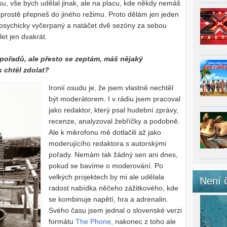
u, vše bych udělal jinak, ale na placu, kde někdy nemáš
, prostě přepneš do jiného režimu. Proto dělám jen jeden
m psychicky vyčerpaný a natáčet dvě sezóny za sebou
et jen dvakrát.
pořadů, ale přesto se zeptám, máš nějaký
 chtěl zdolat?
Ironií osudu je, že jsem vlastně nechtěl
být moderátorem. I v rádiu jsem pracoval
jako redaktor, který psal hudební zprávy,
recenze, analyzoval žebříčky a podobně.
Ale k mikrofonu mě dotlačili až jako
moderujícího redaktora s autorskými
pořady. Nemám tak žádný sen ani dnes,
pokud se bavíme o moderování. Po
velkých projektech by mi ale udělala
Není 
radost nabídka něčeho zážitkového, kde
se kombinuje napětí, hra a adrenalin.
Svého času jsem jednal o slovenské verzi
formátu
The Phone
, nakonec z toho ale