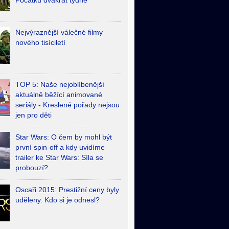
Počátků dvakrát týdně
Nejvýraznější válečné filmy
nového tisíciletí
TOP 5: Naše nejoblíbenější
aktuálně běžící animované
seriály - Kreslené pořady nejsou
jen pro děti
Star Wars: O čem by mohl být
první spin-off a kdy uvidíme
trailer ke Star Wars: Síla se
probouzí?
Oscaři 2015: Prestižní ceny byly
uděleny. Kdo si je odnesl?