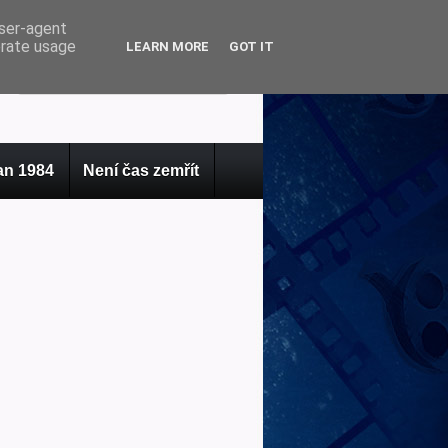
user-agent
erate usage
LEARN MORE
GOT IT
n 1984
Není čas zemřít