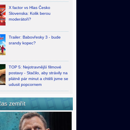
X factor vs Hlas Česko
Slovenska: Kolik berou
moderátoři?
Trailer: Babovřesky 3 - bude
srandy kopec?
TOP 5: Nejotravnější filmové
postavy - Stačilo, aby strávily na
plátně pár minut a chtěli jsme se
udusit popcornem
čas zemřít