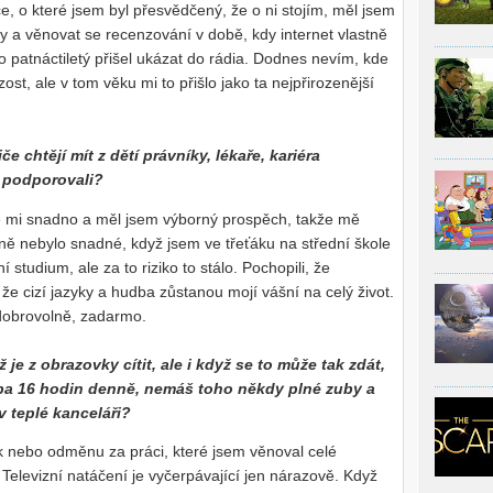
ce, o které jsem byl přesvědčený, že o ni stojím, měl jsem
ity a věnovat se recenzování v době, kdy internet vlastně
o patnáctiletý přišel ukázat do rádia. Dodnes nevím, kde
t, ale v tom věku mi to přišlo jako ta nejpřirozenější
e chtějí mít z dětí právníky, lékaře, kariéra
ě podporovali?
e mi snadno a měl jsem výborný prospěch, takže mě
ně nebylo snadné, když jsem ve třeťáku na střední škole
í studium, ale za to riziko to stálo. Pochopili, že
e cizí jazyky a hudba zůstanou mojí vášní na celý život.
 dobrovolně, zadarmo.
 je z obrazovky cítit, ale i když se to může tak zdát,
eba 16 hodin denně, nemáš toho někdy plné zuby a
 v teplé kanceláři?
 nebo odměnu za práci, které jsem věnoval celé
. Televizní natáčení je vyčerpávající jen nárazově. Když