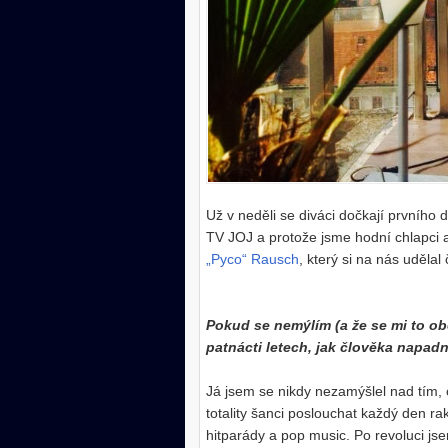
Už v neděli se diváci dočkají prvního
TV JOJ a protože jsme hodní chlapci 
„Pyco“ Rausch
, který si na nás uděla
Pokud se nemýlím (a že se mi to ob
patnácti letech, jak člověka napad
Já jsem se nikdy nezamýšlel nad tím, 
totality šanci poslouchat každý den rak
hitparády a pop music. Po revoluci js