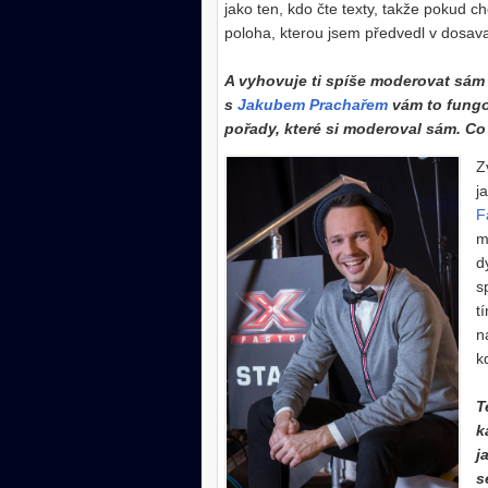
jako ten, kdo čte texty, takže pokud ch
poloha, kterou jsem předvedl v dosav
A vyhovuje ti spíše moderovat sám
s
Jakubem Prachařem
vám to fungov
pořady, které si moderoval sám. Co 
Z
j
F
m
d
s
t
n
k
T
k
j
s