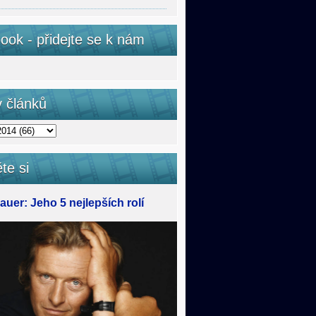
ook - přidejte se k nám
v článků
te si
uer: Jeho 5 nejlepších rolí