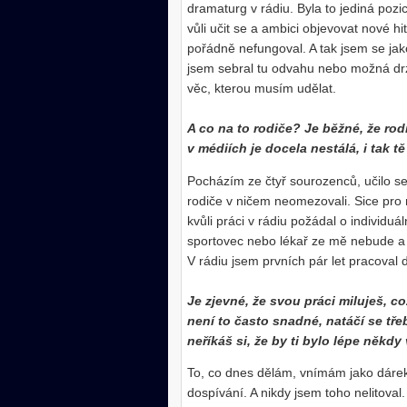
dramaturg v rádiu. Byla to jediná pozi
vůli učit se a ambici objevovat nové h
pořádně nefungoval. A tak jsem se jak
jsem sebral tu odvahu nebo možná drzos
věc, kterou musím udělat.
A co na to rodiče? Je běžné, že rodič
v médiích je docela nestálá, i tak t
Pocházím ze čtyř sourozenců, učilo s
rodiče v ničem neomezovali. Sice pro 
kvůli práci v rádiu požádal o individuáln
sportovec nebo lékař ze mě nebude a ž
V rádiu jsem prvních pár let pracoval
Je zjevné, že svou práci miluješ, což
není to často snadné, natáčí se tř
neříkáš si, že by ti bylo lépe někdy
To, co dnes dělám, vnímám jako dárek
dospívání. A nikdy jsem toho nelitoval