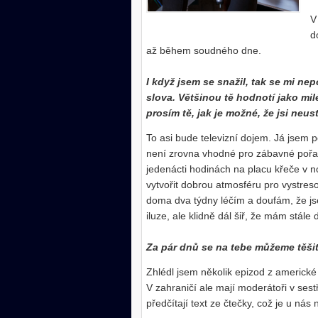
V
d
až během soudného dne.
I když jsem se snažil, tak se mi ne
slova. Většinou tě hodnotí jako mi
prosím tě, jak je možné, že jsi neus
To asi bude televizní dojem. Já jsem
není zrovna vhodné pro zábavné pořa
jedenácti hodinách na placu křeče v n
vytvořit dobrou atmosféru pro vystre
doma dva týdny léčím a doufám, že jse
iluze, ale klidně dál šiř, že mám stále
Za pár dnů se na tebe můžeme těšit
Zhlédl jsem několik epizod z americké
V zahraničí ale mají moderátoři v sest
předčítají text ze čtečky, což je u nás 