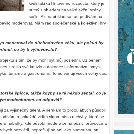
kvůli takřka filmovému rozpočtu, který je
nutný s ohledem na velké akční scény,
sešlo. Ale například se rád podívám na
 bavilo moderovat. Mám rád společenské a kolektivní hry
dybys moderoval do důchodového věku, ale pokud by
rhnul, co by ti vyhovovalo?
projektu s tím, že by mohl být můj poslední. Už během
es ztratilo své kouzlo a dokonce i informativní smysl,
zyků, turismu a gastronomii. Tomu věnuji všech volný čas,
orské špičce, takže kdyby se tě někdo zeptal, co je
brým moderátorem, co odpovíš?
 za výjimečný talent. A neříkám to proto, abych působil
podívám a pokaždé vidím slabá místa a chyby, které se
eru nabídky, kde působí moderátor na pozici průvodce a
bych nezvládl, neprofiluji se ani jako humorista, ani