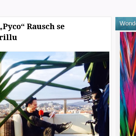
Wond
„Pyco“ Rausch se
rillu