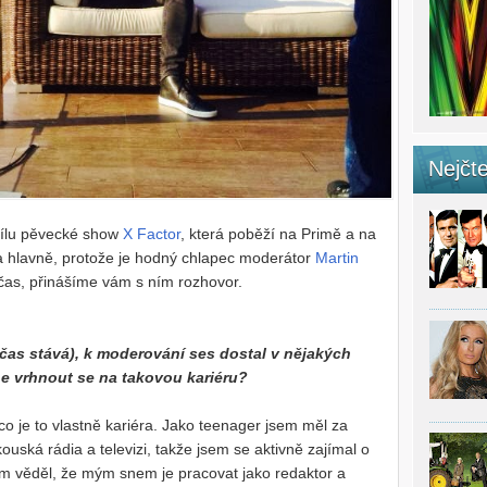
Nejčte
 dílu pěvecké show
X Factor
, která poběží na Primě a na
a hlavně, protože je hodný chlapec moderátor
Martin
l čas, přinášíme vám s ním rozhovor.
čas stává), k moderování ses dostal v nějakých
ne vrhnout se na takovou kariéru?
co je to vlastně kariéra. Jako teenager jsem měl za
ouská rádia a televizi, takže jsem se aktivně zajímal o
em věděl, že mým snem je pracovat jako redaktor a