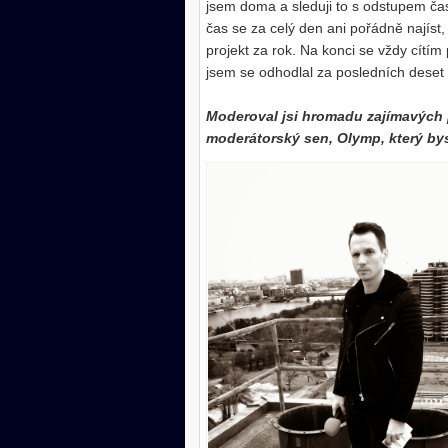
jsem doma a sleduji to s odstupem čas
čas se za celý den ani pořádně najíst
projekt za rok. Na konci se vždy cítí
jsem se odhodlal za posledních deset l
Moderoval jsi hromadu zajímavých 
moderátorský sen, Olymp, který bys