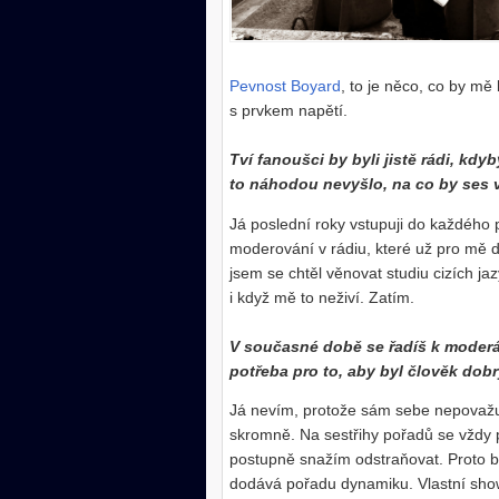
Pevnost Boyard
, to je něco, co by mě
s prvkem napětí.
Tví fanoušci by byli jistě rádi, k
to náhodou nevyšlo, na co by ses v
Já poslední roky vstupuji do každého 
moderování v rádiu, které už pro mě dn
jsem se chtěl věnovat studiu cizích ja
i když mě to neživí. Zatím.
V současné době se řadíš k moderát
potřeba pro to, aby byl člověk do
Já nevím, protože sám sebe nepovažuji
skromně. Na sestřihy pořadů se vždy 
postupně snažím odstraňovat. Proto b
dodává pořadu dynamiku. Vlastní show 