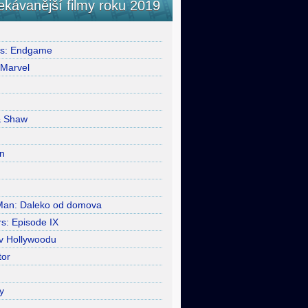
ekávanější filmy roku 2019
rs: Endgame
 Marvel
& Shaw
n
Man: Daleko od domova
s: Episode IX
 v Hollywoodu
tor
y