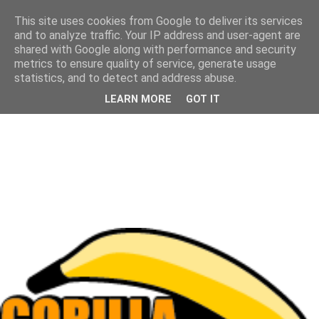
This site uses cookies from Google to deliver its services
and to analyze traffic. Your IP address and user-agent are
shared with Google along with performance and security
metrics to ensure quality of service, generate usage
statistics, and to detect and address abuse.
LEARN MORE
GOT IT