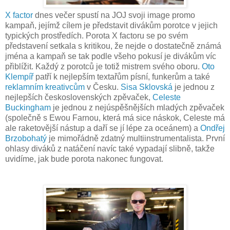
X factor
dnes večer spustí na JOJ svoji image promo
kampaň, jejímž cílem je představit divákům porotce v jejich
typických prostředích. Porota X factoru se po svém
představení setkala s kritikou, že nejde o dostatečně známá
jména a kampaň se tak podle všeho pokusí je divákům víc
přiblížit. Každý z porotců je totiž mistrem svého oboru.
Oto
Klempíř
patří k nejlepším textařům písní, funkerům a také
reklamním kreativcům
v Česku.
Sisa Sklovská
je jednou z
nejlepších československých zpěvaček,
Celeste
Buckingham
je jednou z nejúspěšnějších mladých zpěvaček
(společně s Ewou Farnou, která má sice náskok, Celeste má
ale raketovější nástup a daří se jí lépe za oceánem) a
Ondřej
Brzobohatý
je mimořádně zdatný multiinstrumentalista. První
ohlasy diváků z natáčení navíc také vypadají slibně, takže
uvidíme, jak bude porota nakonec fungovat.