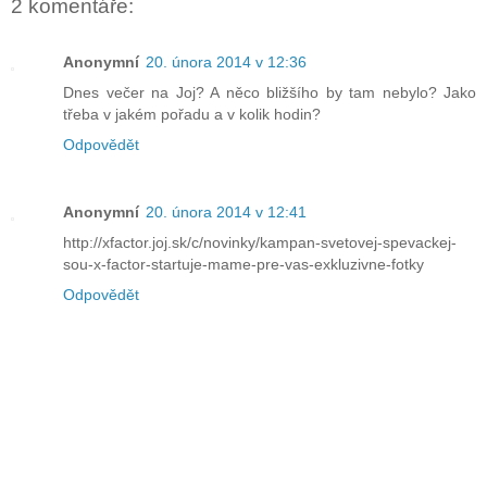
2 komentáře:
Anonymní
20. února 2014 v 12:36
Dnes večer na Joj? A něco bližšího by tam nebylo? Jako
třeba v jakém pořadu a v kolik hodin?
Odpovědět
Anonymní
20. února 2014 v 12:41
http://xfactor.joj.sk/c/novinky/kampan-svetovej-spevackej-
sou-x-factor-startuje-mame-pre-vas-exkluzivne-fotky
Odpovědět