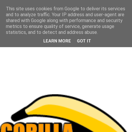
This site uses cookies from Google to deliver its services
and to analyze traffic. Your IP address and user-agent are
shared with Google along with performance and security
metrics to ensure quality of service, generate usage
statistics, and to detect and address abuse.
LEARN MORE
GOT IT