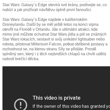
Star Wars: Galaxy´s Edge otevírá své brány, podívejte se, co
nabízí a jak prožívali návštěvu úplně první fanoušci.
Star Wars: Galaxy´s Edge najdete v kalifornském
Disneylandu. Další by se měl ještě letos na konci srpna
otevřít na Floridě v Orlandu. Jde o ultimátní atrakci, kde
mimo jiné můžete ochutnat Star Wars jídla a pití ve známých
Star Wars lokacích, sestavit si svůj unikátní lightsaber nebo
robota, pilotovat Millenium Falcon, potkat oblíbené postavy a
rozhodnout se, na kterou stranu Síly se přidáte. Prostě
splněný sen, který i z těch nejtvrdších chlapů na chvíli udělá
radostí brečící děcka.