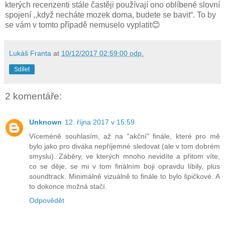
kterých recenzenti stále častěji používají ono oblíbené slovní
spojení ,,když necháte mozek doma, budete se bavit“. To by
se vám v tomto případě nemuselo vyplatit😊
Lukáš Franta
at
10/12/2017 02:59:00 odp.
Sdílet
2 komentáře:
Unknown
12. října 2017 v 15:59
Víceméně souhlasím, až na "akční" finále, které pro mě
bylo jako pro diváka nepříjemné sledovat (ale v tom dobrém
smyslu). Záběry, ve kterých mnoho nevidíte a přitom víte,
co se děje, se mi v tom finálním boji opravdu líbily, plus
soundtrack. Minimálně vizuálně to finále to bylo špičkové. A
to dokonce možná stačí.
Odpovědět