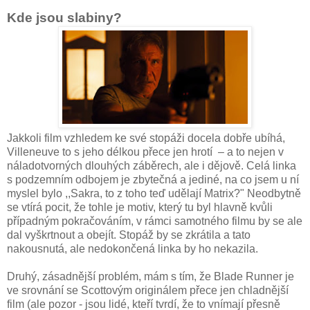
Kde jsou slabiny?
Jakkoli film vzhledem ke své stopáži docela dobře ubíhá,
Villeneuve to s jeho délkou přece jen hrotí – a to nejen v
náladotvorných dlouhých záběrech, ale i dějově. Celá linka
s podzemním odbojem je zbytečná a jediné, na co jsem u ní
myslel bylo ,,Sakra, to z toho teď udělají Matrix?" Neodbytně
se vtírá pocit, že tohle je motiv, který tu byl hlavně kvůli
případným pokračováním, v rámci samotného filmu by se ale
dal vyškrtnout a obejít. Stopáž by se zkrátila a tato
nakousnutá, ale nedokončená linka by ho nekazila.
Druhý, zásadnější problém, mám s tím, že Blade Runner je
ve srovnání se Scottovým originálem přece jen chladnější
film (ale pozor - jsou lidé, kteří tvrdí, že to vnímají přesně