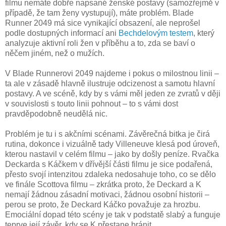
filmu nemáte dobře napsané ženské postavy (samozřejmě v
případě, že tam ženy vystupují), máte problém. Blade
Runner 2049 má sice vynikající obsazení, ale neprošel
podle dostupných informací ani
Bechdelovým testem
, který
analyzuje aktivní roli žen v příběhu a to, zda se baví o
něčem jiném, než o mužích.
V Blade Runnerovi 2049 najdeme i pokus o milostnou linii –
ta ale v zásadě hlavně ilustruje odcizenost a samotu hlavní
postavy. A ve scéně, kdy by s vámi měl jeden ze zvratů v ději
v souvislosti s touto linii pohnout – to s vámi dost
pravděpodobně neudělá nic.
Problém je tu i s akčními scénami. Závěrečná bitka je čirá
rutina, dokonce i vizuálně tady Villeneuve klesá pod úroveň,
kterou nastavil v celém filmu – jako by došly peníze. Rvačka
Deckarda s Káčkem v dřívější části filmu je sice podařená,
přesto svojí intenzitou zdaleka nedosahuje toho, co se dělo
ve finále Scottova filmu – zkrátka proto, že Deckard a K
nemají žádnou zásadní motivaci, žádnou osobní historii –
perou se proto, že Deckard Káčko považuje za hrozbu.
Emociální dopad této scény je tak v podstatě slabý a funguje
teprve její závěr, kdy se K přestane bránit.