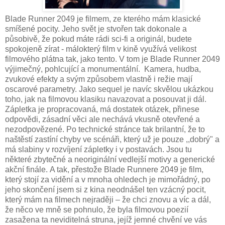
Blade Runner 2049 je filmem, ze kterého mám klasické
smíšené pocity. Jeho svět je stvořen tak dokonale a
působivě, že pokud máte rádi sci-fi a originál, budete
spokojeně zírat - málokterý film v kině využívá velikost
filmového plátna tak, jako tento. V tom je Blade Runner 2049
výjimečný, pohlcující a monumentální. Kamera, hudba,
zvukové efekty a svým způsobem vlastně i režie mají
oscarové parametry. Jako sequel je navíc skvělou ukázkou
toho, jak na filmovou klasiku navazovat a posouvat ji dál.
Zápletka je propracovaná, má dostatek otázek, přinese
odpovědi, zásadní věci ale nechává vkusně otevřené a
nezodpovězené. Po technické stránce tak brilantní, že to
naštěstí zastíní chyby ve scénáři, který už je pouze ,,dobrý" a
má slabiny v rozvíjení zápletky i v postavách. Jsou tu
některé zbytečné a neoriginální vedlejší motivy a generické
akční finále. A tak, přestože Blade Runnere 2049 je film,
který stojí za vidění a v mnoha ohledech je mimořádný, po
jeho skončení jsem si z kina neodnášel ten vzácný pocit,
který mám na filmech nejraději – že chci znovu a víc a dál,
že něco ve mně se pohnulo, že byla filmovou poezií
zasažena ta neviditelná struna, jejíž jemné chvění ve vás