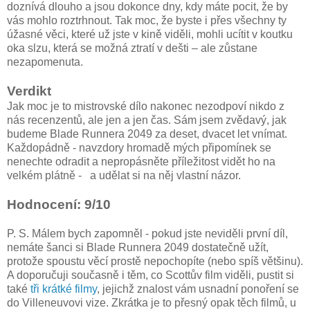
doznívá dlouho a jsou dokonce dny, kdy máte pocit, že by
vás mohlo roztrhnout. Tak moc, že byste i přes všechny ty
úžasné věci, které už jste v kině viděli, mohli ucítit v koutku
oka slzu, která se možná ztratí v dešti – ale zůstane
nezapomenuta.
Verdikt
Jak moc je to mistrovské dílo nakonec nezodpoví nikdo z
nás recenzentů, ale jen a jen čas. Sám jsem zvědavý, jak
budeme Blade Runnera 2049 za deset, dvacet let vnímat.
Každopádně - navzdory hromadě mých připomínek se
nenechte odradit a nepropásněte příležitost vidět ho na
velkém plátně - a udělat si na něj vlastní názor.
Hodnocení: 9/10
P. S. Málem bych zapomněl - pokud jste neviděli první díl,
nemáte šanci si Blade Runnera 2049 dostatečně užít,
protože spoustu věcí prostě nepochopíte (nebo spíš většinu).
A doporučuji současně i těm, co Scottův film viděli, pustit si
také
tři krátké filmy
, jejichž znalost vám usnadní ponoření se
do Villeneuvovi vize. Zkrátka je to přesný opak těch filmů, u