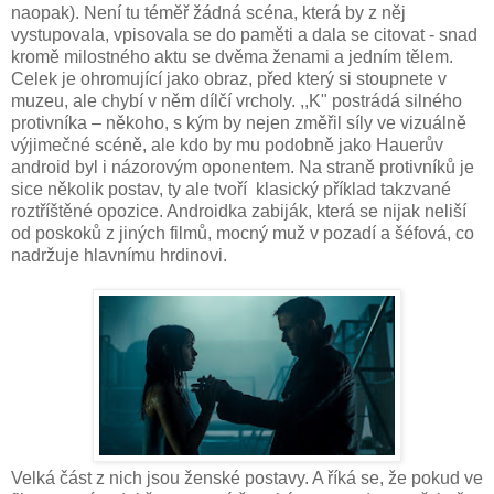
naopak). Není tu téměř žádná scéna, která by z něj
vystupovala, vpisovala se do paměti a dala se citovat - snad
kromě milostného aktu se dvěma ženami a jedním tělem.
Celek je ohromující jako obraz, před který si stoupnete v
muzeu, ale chybí v něm dílčí vrcholy. ,,K" postrádá silného
protivníka – někoho, s kým by nejen změřil síly ve vizuálně
výjimečné scéně, ale kdo by mu podobně jako Hauerův
android byl i názorovým oponentem. Na straně protivníků je
sice několik postav, ty ale tvoří klasický příklad takzvané
roztříštěné opozice. Androidka zabiják, která se nijak neliší
od poskoků z jiných filmů, mocný muž v pozadí a šéfová, co
nadržuje hlavnímu hrdinovi.
Velká část z nich jsou ženské postavy. A říká se, že pokud ve