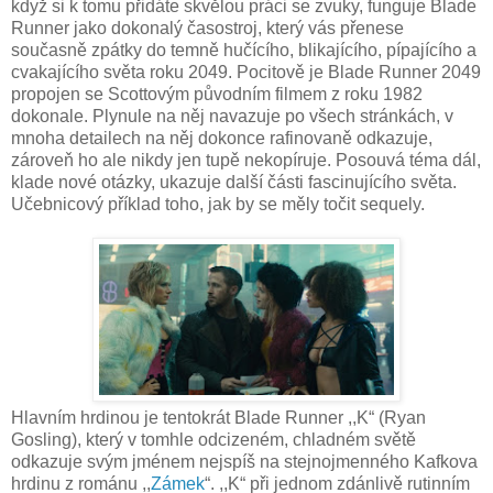
když si k tomu přidáte skvělou práci se zvuky, funguje Blade
Runner jako dokonalý časostroj, který vás přenese
současně zpátky do temně hučícího, blikajícího, pípajícího a
cvakajícího světa roku 2049. Pocitově je Blade Runner 2049
propojen se Scottovým původním filmem z roku 1982
dokonale. Plynule na něj navazuje po všech stránkách, v
mnoha detailech na něj dokonce rafinovaně odkazuje,
zároveň ho ale nikdy jen tupě nekopíruje. Posouvá téma dál,
klade nové otázky, ukazuje další části fascinujícího světa.
Učebnicový příklad toho, jak by se měly točit sequely.
Hlavním hrdinou je tentokrát Blade Runner ,,K“ (Ryan
Gosling), který v tomhle odcizeném, chladném světě
odkazuje svým jménem nejspíš na stejnojmenného Kafkova
hrdinu z románu ,,
Zámek
“. ,,K“ při jednom zdánlivě rutinním