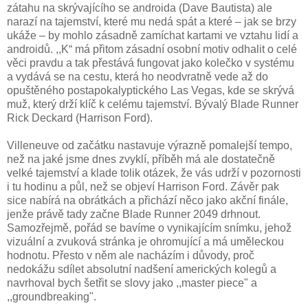
zátahu na skrývajícího se androida (Dave Bautista) ale
narazí na tajemství, které mu nedá spát a které – jak se brzy
ukáže – by mohlo zásadně zamíchat kartami ve vztahu lidí a
androidů. ,,K“ má přitom zásadní osobní motiv odhalit o celé
věci pravdu a tak přestává fungovat jako kolečko v systému
a vydává se na cestu, která ho neodvratně vede až do
opuštěného postapokalyptického Las Vegas, kde se skrývá
muž, který drží klíč k celému tajemství. Bývalý Blade Runner
Rick Deckard (Harrison Ford).
Villeneuve od začátku nastavuje výrazně pomalejší tempo,
než na jaké jsme dnes zvyklí, příběh má ale dostatečně
velké tajemství a klade tolik otázek, že vás udrží v pozornosti
i tu hodinu a půl, než se objeví Harrison Ford. Závěr pak
sice nabírá na obrátkách a přichází něco jako akční finále,
jenže právě tady začne Blade Runner 2049 drhnout.
Samozřejmě, pořád se bavíme o vynikajícím snímku, jehož
vizuální a zvuková stránka je ohromující a má uměleckou
hodnotu. Přesto v něm ale nacházím i důvody, proč
nedokážu sdílet absolutní nadšení amerických kolegů a
navrhoval bych šetřit se slovy jako ,,master piece" a
,,groundbreaking".