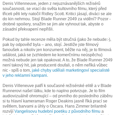
Denis Villenneuve, jeden z nejuznávanějších režisérů
současnosti, se vrací do světa kultovního filmu, který před
třiceti pěti lety natočil Ridley Scott. Kritici jásají, diváci se ale
do kin nehrnou. Stojí Blade Runner 2049 za vidění? Pozor -
drobné spoilery, snažím se jim ale vyhnout tak, abyste o
zásadní překvapení nepřišli.
Pokud by tahle recenze měla být stručná (jako že nebude:-),
pak by odpověď byla – ano, stojí. Jestliže jste filmový
fanoušek a nikoliv jen konzument, běžte na něj, je to filmová
událost, jaká se (vzhledem ke komerčnímu neúspěchu)
možná nebude jen tak opakovat. A to, že Blade Runner 2049
není takový hit, jak producenti doufali, o něm neříká vůbec
nic - spíš o tom,
jaké chyby udělali marketingoví specialisté
v jeho reklamní kampani.
Denis Villeneuve patří k současné režisérské elitě a v Blade
Runnerovi našel látku, kde to naplno potvrzuje. Je to film
audiovizuálně ohromující – od prvního do posledního záběru
si tu hlavní kameraman Roger Deakins jasně říká prací se
světlem, barvami a úhly o Oscara. Hans Zimmer brilantně
rozvíjí
Vangelisovu hudební poetiku z původního filmu
a