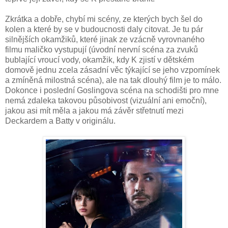
Zkrátka a dobře, chybí mi scény, ze kterých bych šel do
kolen a které by se v budoucnosti daly citovat. Je tu pár
silnějších okamžiků, které jinak ze vzácně vyrovnaného
filmu maličko vystupují (úvodní nervní scéna za zvuků
bublající vroucí vody, okamžik, kdy K zjistí v dětském
domově jednu zcela zásadní věc týkající se jeho vzpomínek
a zmíněná milostná scéna), ale na tak dlouhý film je to málo.
Dokonce i poslední Goslingova scéna na schodišti pro mne
nemá zdaleka takovou působivost (vizuální ani emoční),
jakou asi mít měla a jakou má závěr střetnutí mezi
Deckardem a Batty v originálu.