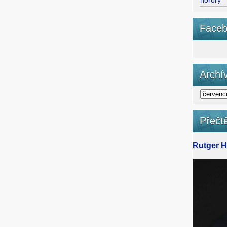
horory
Faceb
Archí
Přečtě
Rutger Ha