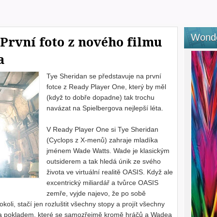
Wond
První foto z nového filmu
a
Tye Sheridan se představuje na první
fotce z Ready Player One, který by měl
(když to dobře dopadne) tak trochu
navázat na Spielbergova nejlepší léta.
V Ready Player One si Tye Sheridan
(Cyclops z X-menů) zahraje mladíka
jménem Wade Watts. Wade je klasickým
outsiderem a tak hledá únik ze svého
života ve virtuální realitě OASIS. Když ale
excentrický miliardář a tvůrce OASIS
zemře, vyjde najevo, že po sobě
oli, stačí jen rozluštit všechny stopy a projít všechny
 za pokladem, které se samozřejmě kromě hráčů a Wadea