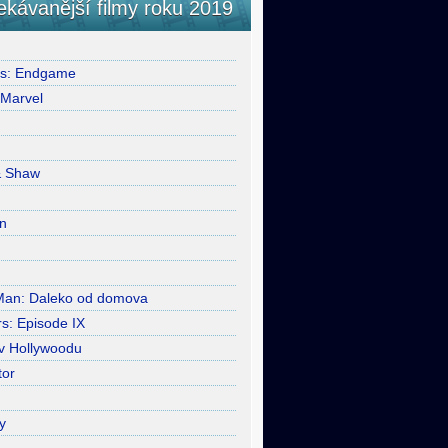
ekávanější filmy roku 2019
rs: Endgame
 Marvel
& Shaw
n
Man: Daleko od domova
s: Episode IX
 v Hollywoodu
tor
y