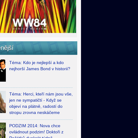
nější
Téma: Kdo je nejlepší a kdo
nejhorší James Bond v historii?
Téma: Herci, kteří nám jsou vše,
jen ne sympatičtí - Když se
objeví na plátně, radostí do
stropu zrovna neskáčeme
PODZIM 2014: Nova chce
ovládnout podzim! Doktoři z