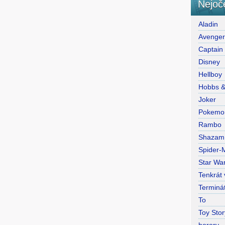
Nejoč
Aladin
Avenge
Captain
Disney
Hellboy
Hobbs 
Joker
Pokemo
Rambo
Shazam
Spider-
Star War
Tenkrát
Terminá
To
Toy Stor