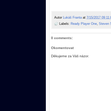
Autor
Lukáš Franta
at
7/15/2017 09:11:
Labels:
Ready Player One
,
Steven 
0 comments:
Okomentovat
Děkujeme za Váš názor.