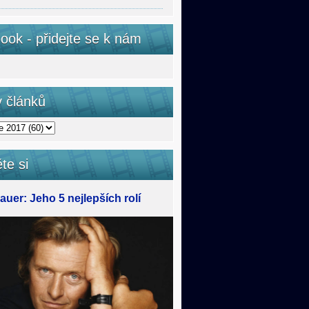
ook - přidejte se k nám
v článků
te si
uer: Jeho 5 nejlepších rolí