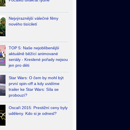
Počátků dvakrát týdně
Nejvýraznější válečné filmy
nového tisíciletí
TOP 5: Naše nejoblíbenější
aktuálně běžící animované
seriály - Kreslené pořady nejsou
jen pro děti
Star Wars: O čem by mohl být
první spin-off a kdy uvidíme
trailer ke Star Wars: Síla se
probouzí?
Oscaři 2015: Prestižní ceny byly
uděleny. Kdo si je odnesl?