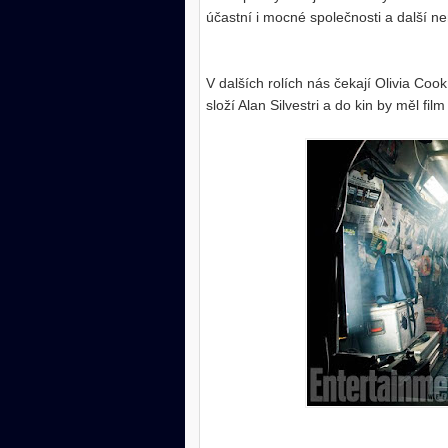
účastní i mocné společnosti a další ne
V dalších rolích nás čekají Olivia C
složí Alan Silvestri a do kin by měl fil