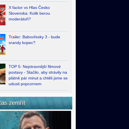
X factor vs Hlas Česko
Slovenska: Kolik berou
moderátoři?
Trailer: Babovřesky 3 - bude
srandy kopec?
TOP 5: Nejotravnější filmové
postavy - Stačilo, aby strávily na
plátně pár minut a chtěli jsme se
udusit popcornem
čas zemřít