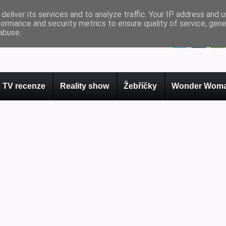
deliver its services and to analyze traffic. Your IP address and 
formance and security metrics to ensure quality of service, gen
abuse.
TV recenze
Reality show
Žebříčky
Wonder Woma