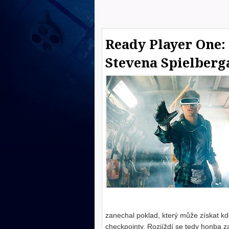
Ready Player One: 
Stevena Spielberg
zanechal poklad, který může získat kdok
checkpointy. Rozjíždí se tedy honba