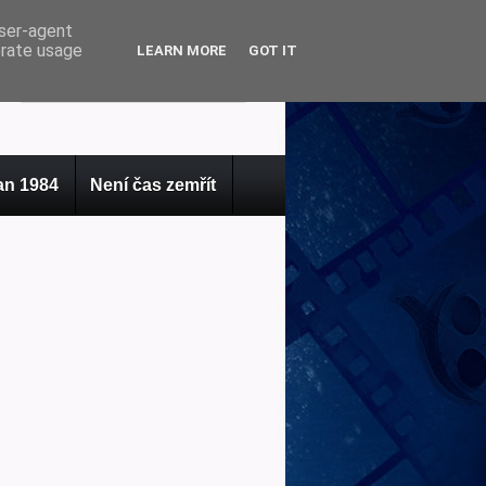
user-agent
erate usage
LEARN MORE
GOT IT
n 1984
Není čas zemřít