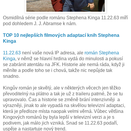
Osmidílná série podle románu Stephena Kinga 11.22.63 míří
pod dohledem J. J. Abramse k nám.
TOP 10 nejlepších filmových adaptací knih Stephena
Kinga
11.22.63
není vaše nová IP adresa, ale
román Stephena
Kinga
, v němž se hlavní hrdina vydá do minulosti a pokusí
se zabránit atentátu na JFK. Historie ale nemá ráda, když ji
měníte a podle toho se i chová, takže nic nepůjde tak
snadno.
Kingův román je skvělý, ale v některých věcech jen těžko
převoditelný na plátno a tak je už z traileru patrné, že se tu
upravovalo. Čas a historie se změně brání intenzivněji a
výrazněji, jinak to ale vypadá na skvělou televizní adaptaci,
která je předloze místa naopak velmi věrná. Vůbec většina
Kingových románů by byla lepší v televizní verzi a je s
podivem, jak málo jich vzniká. Snad se 11.22.63 podaří,
uspěje a nastartuje nový trend.