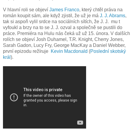
V hlavní roli se objeví
James Franco
, který chtěl práva na
román koupit sám, ale když zjistil, že už je má
J. J. Abrams
,
tak si aspoň vylil srdce na sociálních sítích, že J. J. mu t
vyfoukl a brzy na to se J. J. ozval a společně se pustili do
práce. Premiéra na Hulu nás čeká už už 15. února. V dalších
rolích se objeví Josh Duhamel, T.R. Knight, Cherry Jones,
Sarah Gadon, Lucy Fry, George MacKay a Daniel Webber,
první epizodu režíruje
Kevin Macdonald
(
Poslední skotský
král
).