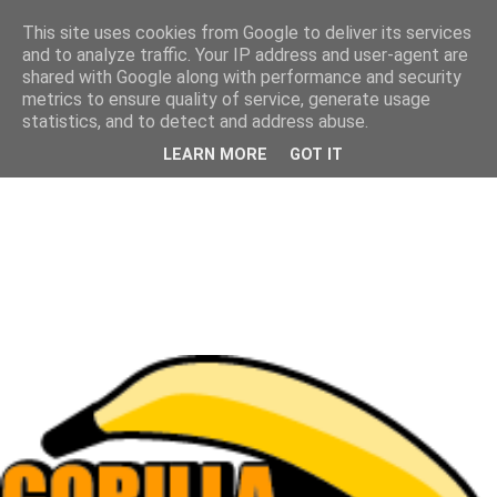
This site uses cookies from Google to deliver its services
and to analyze traffic. Your IP address and user-agent are
shared with Google along with performance and security
metrics to ensure quality of service, generate usage
statistics, and to detect and address abuse.
LEARN MORE
GOT IT