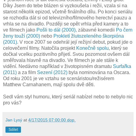
Díky Jsem do tebe blázen si vyzkoušela i režii, vzala si na
starost několik epizod, včetně finálního dílu. Po konci seriálu
se rozhodla dát si od televizního/filmového herectví pauzu a
vrhla se na divadlo. Později se opět vrhla před kamery a to
ve filmech jako
Pošli to dál (2000),
zábavné komedii
Po čem
ženy touží (2000)
nebo
Prokletí žlutozeleného škorpióna
(2001)
. V roce 2007 se odehrál její režijní debut, pokud jde o
celovečerní filmy. Natočila projekt
Konečně spolu
, který se
dočkal vcelku pozitivního přijetí. Svou pozornost ovšem dál
směřovala hlavně na divadlo. Ve filmech je ale stále k
vidění. Nedávno například v životopisném dramatu
Surfařka
(2011)
a za film
Sezení (2012)
byla nominována na Oscara.
Od roku 2001 je ve vztahu se scenáristou/režisérem
Matthew Carnahanem, mají spolu dvě děti.
Sedl vám styl humoru, který seriál nabízel nebo to nebylo nic
pro vás?
Jan Lysý
at
4/17/2015 07:00:00 dop.
Sdílet