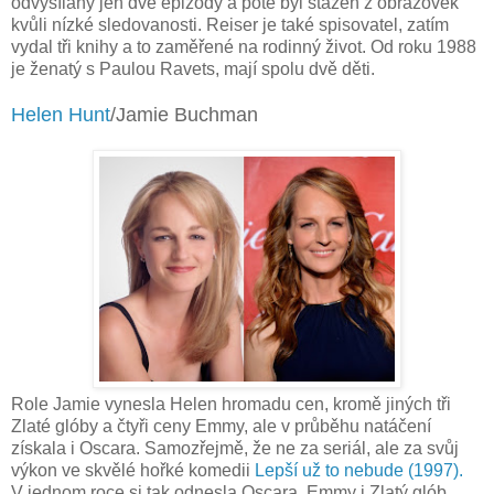
odvysílány jen dvě epizody a poté byl stažen z obrazovek
kvůli nízké sledovanosti. Reiser je také spisovatel, zatím
vydal tři knihy a to zaměřené na rodinný život. Od roku 1988
je ženatý s Paulou Ravets, mají spolu dvě děti.
Helen Hunt
/Jamie Buchman
Role Jamie vynesla Helen hromadu cen, kromě jiných tři
Zlaté glóby a čtyři ceny Emmy, ale v průběhu natáčení
získala i Oscara. Samozřejmě, že ne za seriál, ale za svůj
výkon ve skvělé hořké komedii
Lepší už to nebude (1997).
V jednom roce si tak odnesla Oscara, Emmy i Zlatý glób.