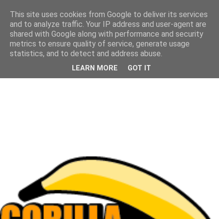
This site uses cookies from Google to deliver its services
and to analyze traffic. Your IP address and user-agent are
shared with Google along with performance and security
metrics to ensure quality of service, generate usage
statistics, and to detect and address abuse.
LEARN MORE
GOT IT