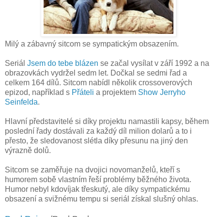
Milý a zábavný sitcom se sympatickým obsazením.
Seriál
Jsem do tebe blázen
se začal vysílat v září 1992 a na
obrazovkách vydržel sedm let. Dočkal se sedmi řad a
celkem 164 dílů. Sitcom nabídl několik crossoverových
epizod, například s
Přáteli
a projektem
Show Jerryho
Seinfelda
.
Hlavní představitelé si díky projektu namastili kapsy, během
poslední řady dostávali za každý díl milion dolarů a to i
přesto, že sledovanost slétla díky přesunu na jiný den
výrazně dolů.
Sitcom se zaměřuje na dvojici novomanželů, kteří s
humorem sobě vlastním řeší problémy běžného života.
Humor nebyl kdovíjak třeskutý, ale díky sympatickému
obsazení a svižnému tempu si seriál získal slušný ohlas.