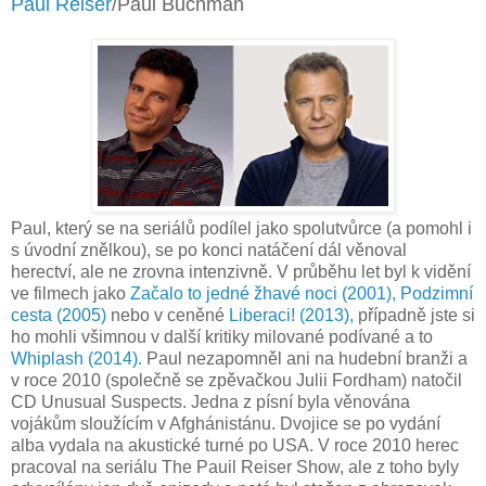
Paul Reiser
/Paul Buchman
Paul, který se na seriálů podílel jako spolutvůrce (a pomohl i
s úvodní znělkou), se po konci natáčení dál věnoval
herectví, ale ne zrovna intenzivně. V průběhu let byl k vidění
ve filmech jako
Začalo to jedné žhavé noci (2001),
Podzimní
cesta (2005)
nebo v ceněné
Liberaci! (2013),
případně jste si
ho mohli všimnou v další kritiky milované podívané a to
Whiplash (2014).
Paul nezapomněl ani na hudební branži a
v roce 2010 (společně se zpěvačkou Julii Fordham) natočil
CD Unusual Suspects. Jedna z písní byla věnována
vojákům sloužícím v Afghánistánu. Dvojice se po vydání
alba vydala na akustické turné po USA. V roce 2010 herec
pracoval na seriálu The Pauil Reiser Show, ale z toho byly