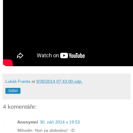
Lukáš Franta
at
9/30/2014 07:43:00 odp.
Sdílet
4 komentáře:
Anonymní
30. září 2014 v 19:53
96hodin: Hon za slobodou! :-D