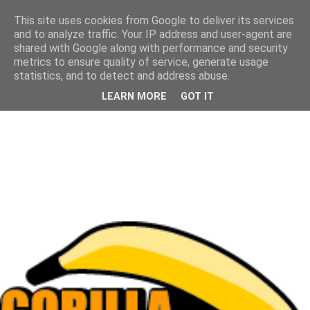
This site uses cookies from Google to deliver its services
and to analyze traffic. Your IP address and user-agent are
shared with Google along with performance and security
metrics to ensure quality of service, generate usage
statistics, and to detect and address abuse.
LEARN MORE
GOT IT