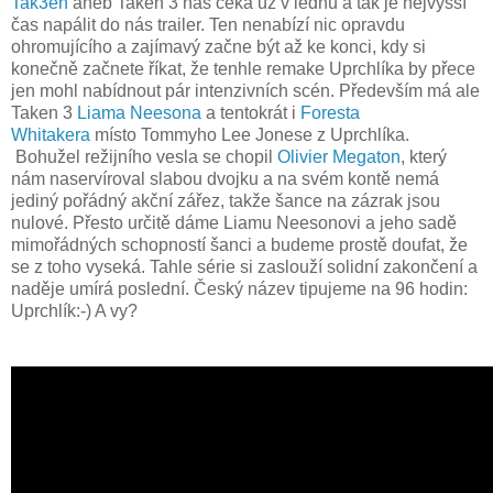
Tak3en
aneb Taken 3 nás čeká už v lednu a tak je nejvyšší
čas napálit do nás trailer. Ten nenabízí nic opravdu
ohromujícího a zajímavý začne být až ke konci, kdy si
konečně začnete říkat, že tenhle remake Uprchlíka by přece
jen mohl nabídnout pár intenzivních scén. Především má ale
Taken 3
Liama Neesona
a tentokrát i
Foresta
Whitakera
místo Tommyho Lee Jonese z Uprchlíka.
Bohužel režijního vesla se chopil
Olivier Megaton
, který
nám naservíroval slabou dvojku a na svém kontě nemá
jediný pořádný akční zářez, takže šance na zázrak jsou
nulové. Přesto určitě dáme Liamu Neesonovi a jeho sadě
mimořádných schopností šanci a budeme prostě doufat, že
se z toho vyseká. Tahle série si zaslouží solidní zakončení a
naděje umírá poslední. Český název tipujeme na 96 hodin:
Uprchlík:-) A vy?